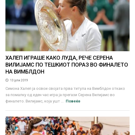
ХАЛЕП ИГРАШЕ КАКО ЛУДА, РЕЧЕ СЕРЕНА
ВИЛИЈАМС ПО ТЕШКИОТ ПОРАЗ ВО ФИНАЛЕТО
НА ВИМБЛДОН
13 јули 2019
Симона Халеп ја освои својата прва титула на Вимблдон откако
за помалку од еден час игра ја прегази Серена Вилијамс во
финалето. Вилијамс, која ушт ...
Повеќе