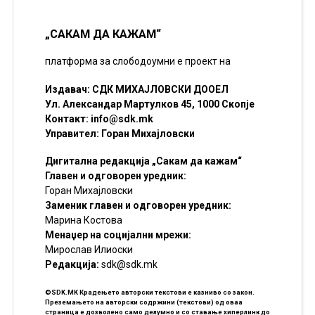
„САКАМ ДА КАЖАМ“
платформа за слободоумни е проект на
Издавач: СДК МИХАЈЛОВСКИ ДООЕЛ
Ул. Александар Мартулков 45, 1000 Скопје
Контакт:
info@sdk.mk
Управител: Горан Михајловски
Дигитална редакција „Сакам да кажам“
Главен и одговорен уредник:
Горан Михајловски
Заменик главен и одговорен уредник:
Марина Костова
Менаџер на социјални мрежи:
Мирослав Илиоски
Редакцијa:
sdk@sdk.mk
©SDK.MK Крадењето авторски текстови е казниво со закон.
Преземањето на авторски содржини (текстови) од оваа
страница е дозволено само делумно и со ставање хиперлинк до