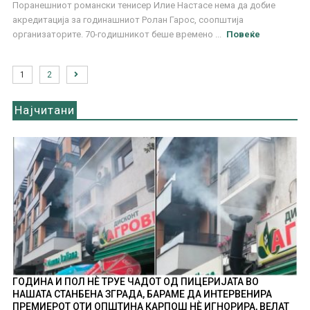
Поранешниот романски тенисер Илие Настасе нема да добие
акредитација за годинашниот Ролан Гарос, соопштија
организаторите. 70-годишникот беше времено ...
Повеќе
1
2
Најчитани
ГОДИНА И ПОЛ НÈ ТРУЕ ЧАДОТ ОД ПИЦЕРИЈАТА ВО
НАШАТА СТАНБЕНА ЗГРАДА, БАРАМЕ ДА ИНТЕРВЕНИРА
ПРЕМИЕРОТ ОТИ ОПШТИНА КАРПОШ НÈ ИГНОРИРА, ВЕЛАТ