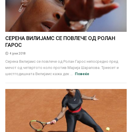
СЕРЕНА ВИЛИЈАМС СЕ ПОВЛЕЧЕ ОД РОЛАН
ГАРОС
4 јуни 2018
Серена Вилијамс се повлече од Ролан Гарос непосредно пред
мечот од четвртото коло против Марија Шарапова. Триесет и
шестгодишната Вилијамс кажа дек ...
Повеќе