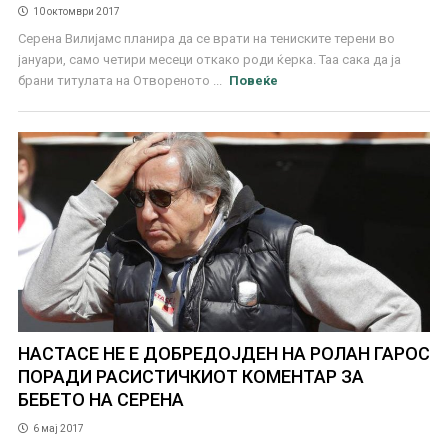
10 октомври 2017
Серена Вилијамс планира да се врати на тениските терени во
јануари, само четири месеци откако роди ќерка. Таа сака да ја
брани титулата на Отвореното ...
Повеќе
НАСТАСЕ НЕ Е ДОБРЕДОЈДЕН НА РОЛАН ГАРОС
ПОРАДИ РАСИСТИЧКИОТ КОМЕНТАР ЗА
БЕБЕТО НА СЕРЕНА
6 мај 2017