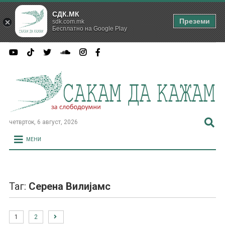
СДК.МК
Преземи
sdk.com.mk
Бесплатно на Google Play
четврток, 6 август, 2026
МЕНИ
Таг:
Серена Вилијамс
1
2