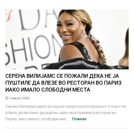
СЕРЕНА ВИЛИЈАМС СЕ ПОЖАЛИ ДЕКА НЕ ЈА
ПУШТИЛЕ ДА ВЛЕЗЕ ВО РЕСТОРАН ВО ПАРИЗ
ИАКО ИМАЛО СЛОБОДНИ МЕСТА
6 август 2024
Серена Вилијамс јавно ја изрази својата разочараност откако не
ѝ било дозволено да јаде во еден ексклузивен ресторан во
Париз, иако имало слободни мес ...
Повеќе