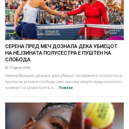
СЕРЕНА ПРЕД МЕЧ ДОЗНАЛА ДЕКА УБИЕЦОТ
НА НЕЈЗИНАТА ПОЛУСЕСТРА Е ПУШТЕН НА
СЛОБОДА
17 август 2018
Серена Вилијамс дознала дека убиецот на нејзината полусестра е
пуштен на условна слобода само неколку минути пред почетокот
на мечот со Џоана Конта, н ...
Повеќе