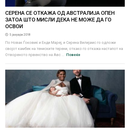
СЕРЕНА СЕ ОТКАЖА ОД АВСТРАЛИЈА ОПЕН
ЗАТОА ШТО МИСЛИ ДЕКА НЕ МОЖЕ ДА ГО
ОСВОИ
5 јануари 2018
По Новак Ѓоковиќ и Енди Мареј, и Серена Вилијамс го одложи
својот камбек на тениските терени, откако го откажа настапот на
Отвореното првенство на Авс ...
Повеќе