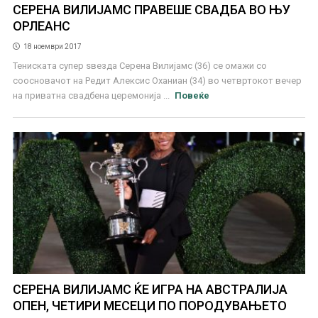
СЕРЕНА ВИЛИЈАМС ПРАВЕШЕ СВАДБА ВО ЊУ
ОРЛЕАНС
18 ноември 2017
Тениската супер ѕвезда Серена Вилијамс (36) се омажи со
соосновачот на Редит Алексис Оханиан (34) во четвртокот вечер
на приватна свадбена церемонија ...
Повеќе
СЕРЕНА ВИЛИЈАМС ЌЕ ИГРА НА АВСТРАЛИЈА
ОПЕН, ЧЕТИРИ МЕСЕЦИ ПО ПОРОДУВАЊЕТО