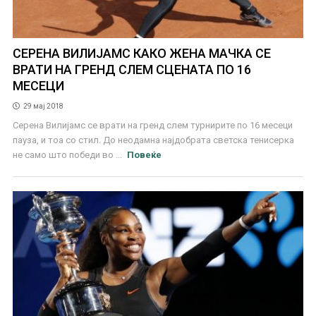
СЕРЕНА ВИЛИЈАМС КАКО ЖЕНА МАЧКА СЕ
ВРАТИ НА ГРЕНД СЛЕМ СЦЕНАТА ПО 16
МЕСЕЦИ
29 мај 2018
Серена Вилијамс се врати на гренд слем турнирите по 16 месеци
пауза, и тоа со стил. До неодамна најдобрата светска тенисерка
не само што победи во ...
Повеќе