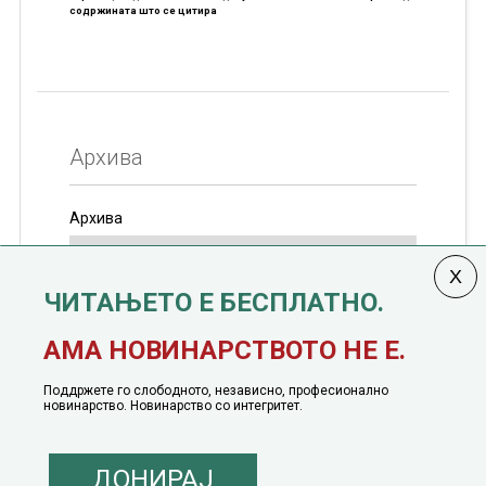
содржината што се цитира
Архива
Архива
ЧИТАЊЕТО Е БЕСПЛАТНО.
Колумната
САКАМ ДА КАЖАМ
излегува од 12
АМА НОВИНАРСТВОТО НЕ Е.
јануари, 1991 година
Поддржете го слободното, независно, професионално
новинарство. Новинарство со интегритет.
ДОНИРАЈ