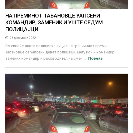
НА ПРЕМИНОТ ТАБАНОВЦЕ УАПСЕНИ
КОМАНДИР, ЗАМЕНИК И УШТЕ СЕДУМ
ПОЛИЦАЈЦИ
26 декември 2022
Во синоќешната полициска акција на граничниот премин
Табановце се уапсени девет полицајци, меѓу кои и командир,
заменик командир и раководител на смен ...
Повеќе