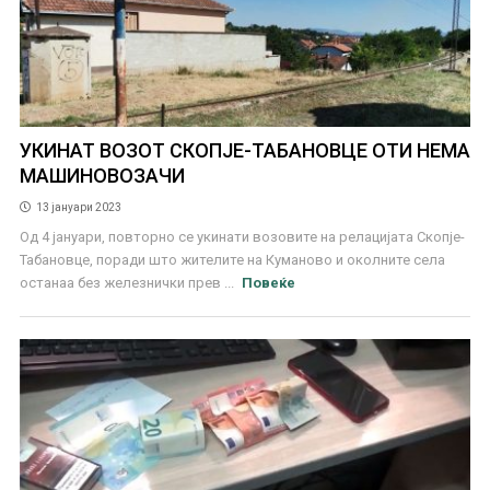
УКИНАТ ВОЗОТ СКОПЈЕ-ТАБАНОВЦЕ ОТИ НЕМА
МАШИНОВОЗАЧИ
13 јануари 2023
Од 4 јануари, повторно се укинати возовите на релацијата Скопје-
Табановце, поради што жителите на Куманово и околните села
останаа без железнички прев ...
Повеќе