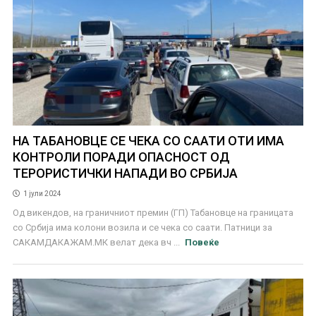
НА ТАБАНОВЦЕ СЕ ЧЕКА СО СААТИ ОТИ ИМА
КОНТРОЛИ ПОРАДИ ОПАСНОСТ ОД
ТЕРОРИСТИЧКИ НАПАДИ ВО СРБИЈА
1 јули 2024
Од викендов, на граничниот премин (ГП) Табановце на границата
со Србија има колони возила и се чека со саати. Патници за
САКАМДАКАЖАМ.МК велат дека вч ...
Повеќе