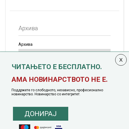
Архива
Архива
ЧИТАЊЕТО Е БЕСПЛАТНО.
Колумната
САКАМ ДА КАЖАМ
излегува од 12
АМА НОВИНАРСТВОТО НЕ Е.
јануари, 1991 година
Поддржете го слободното, независно, професионално
новинарство. Новинарство со интегритет.
ДОНИРАЈ
© 2016 - 2026 Сакам Да Кажам. Сите права задржани |
Маркетинг
понуда
|
Понуда за политичко рекламирање
|
Политика на приватност
|