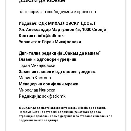
„САКАМ ДА КАЖАМ“
платформа за слободоумни е проект на
Издавач: СДК МИХАЈЛОВСКИ ДООЕЛ
Ул. Александар Мартулков 45, 1000 Скопје
Контакт:
info@sdk.mk
Управител: Горан Михајловски
Дигитална редакција „Сакам да кажам“
Главен и одговорен уредник:
Горан Михајловски
Заменик главен и одговорен уредник:
Марина Костова
Менаџер на социјални мрежи:
Мирослав Илиоски
Редакцијa:
sdk@sdk.mk
©SDK.MK Крадењето авторски текстови е казниво со закон.
Преземањето на авторски содржини (текстови) од оваа
страница е дозволено само делумно и со ставање хиперлинк до
содржината што се цитира