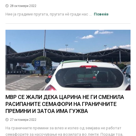
28 октомври 2022
Ние ја градиме пругата, пругата нѐ гради нас ...
Повеќе
МВР СЕ ЖАЛИ ДЕКА ЦАРИНА НЕ ГИ СМЕНИЛА
РАСИПАНИТЕ СЕМАФОРИ НА ГРАНИЧНИТЕ
ПРЕМИНИ И ЗАТОА ИМА ГУЖВА
27 октомври 2022
На граничните премини за влез и излез од земјава не работат
семафорите за насочување на возилата во ленти. Поради тоа,