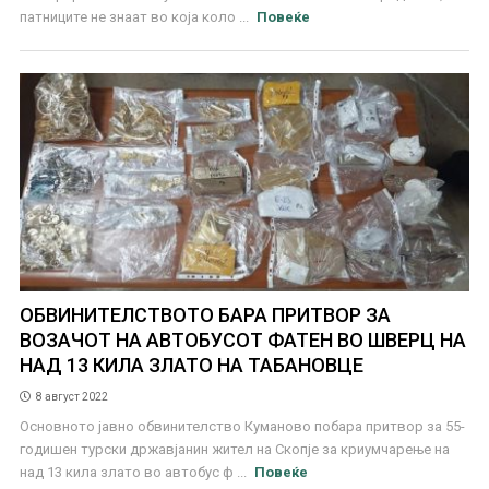
патниците не знаат во која коло ...
Повеќе
ОБВИНИТЕЛСТВОТО БАРА ПРИТВОР ЗА
ВОЗАЧОТ НА АВТОБУСОТ ФАТЕН ВО ШВЕРЦ НА
НАД 13 КИЛА ЗЛАТО НА ТАБАНОВЦЕ
8 август 2022
Основното јавно обвинителство Куманово побара притвор за 55-
годишен турски државјанин жител на Скопје за криумчарење на
над 13 кила злато во автобус ф ...
Повеќе