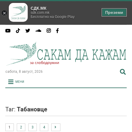
СДК.МК
Преземи
sdk.com.mk
Бесплатно на Google Play
сабота, 8 август, 2026
МЕНИ
Таг:
Табановце
1
2
3
4