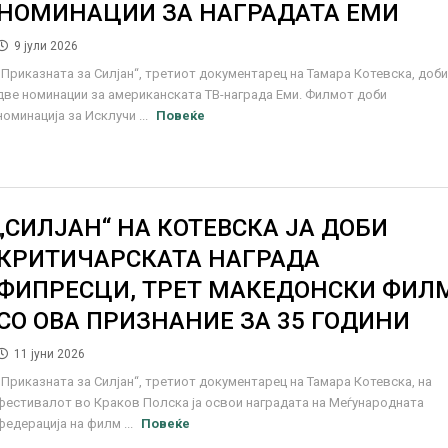
НОМИНАЦИИ ЗА НАГРАДАТА ЕМИ
9 јули 2026
„Приказната за Силјан“, третиот документарец на Тамара Котевска, доб
две номинации за американската ТВ-награда Еми. Филмот доби
номинација за Исклучи ...
Повеќе
„СИЛЈАН“ НА КОТЕВСКА ЈА ДОБИ
КРИТИЧАРСКАТА НАГРАДА
ФИПРЕСЦИ, ТРЕТ МАКЕДОНСКИ ФИЛ
СО ОВА ПРИЗНАНИЕ ЗА 35 ГОДИНИ
11 јуни 2026
„Приказната за Силјан“, третиот документарец на Тамара Котевска, на
фестивалот во Краков Полска ја освои наградата на Меѓународната
федерација на филм ...
Повеќе