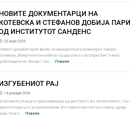
НОВИТЕ ДОКУМЕНТАРЦИ НА
КОТЕВСКА И СТЕФАНОВ ДОБИЈА ПАР
ОД ИНСТИТУТОТ САНДЕНС
25 март 2026
Новиот документарен филм на македонската режисерка Тамара
Котевска „Мамутите кои избегаа од царството на Елрих Хан“ е меѓу
добитниците на Фондот Сен ...
Повеќе
ИЗГУБЕНИОТ РАЈ
14 јануари 2026
Штрковите се мојата прва меморија од детството во Овчеполието, тоа 
првата птица што ја препознавав. Во главата ми е истата слика, сурија
деца трча п ...
Повеќе