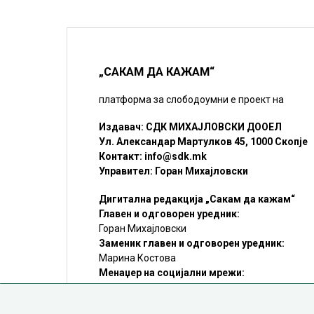
„САКАМ ДА КАЖАМ“
платформа за слободоумни е проект на
Издавач: СДК МИХАЈЛОВСКИ ДООЕЛ
Ул. Александар Мартулков 45, 1000 Скопје
Контакт:
info@sdk.mk
Управител: Горан Михајловски
Дигитална редакција „Сакам да кажам“
Главен и одговорен уредник:
Горан Михајловски
Заменик главен и одговорен уредник:
Марина Костова
Менаџер на социјални мрежи:
Мирослав Илиоски
Редакцијa:
sdk@sdk.mk