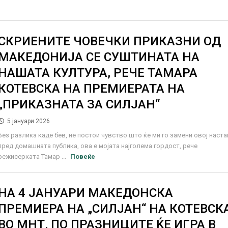
СКРИЕНИТЕ ЧОВЕЧКИ ПРИКАЗНИ ОД
МАКЕДОНИЈА СЕ СУШТИНАТА НА
НАШАТА КУЛТУРА, РЕЧЕ ТАМАРА
КОТЕВСКА НА ПРЕМИЕРАТА НА
„ПРИКАЗНАТА ЗА СИЛЈАН“
5 јануари 2026
Без разлика каде бев, не постои чувство што ќе ми го замени овој наста
пред домашната публика, ова е мојата најголема гордост, рече
режисерката Тамар ...
Повеќе
НА 4 ЈАНУАРИ МАКЕДОНСКА
ПРЕМИЕРА НА „СИЛЈАН“ НА КОТЕВСК
ВО МНТ, ПО ПРАЗНИЦИТЕ ЌЕ ИГРА В