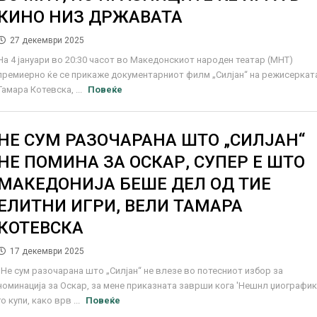
КИНО НИЗ ДРЖАВАТА
27 декември 2025
На 4 јануари во 20:30 часот во Македонскиот народен театар (МНТ)
премиерно ќе се прикаже документарниот филм „Силјан“ на режисеркат
Тамара Котевска, ...
Повеќе
НЕ СУМ РАЗОЧАРАНА ШТО „СИЛЈАН“
НЕ ПОМИНА ЗА ОСКАР, СУПЕР Е ШТО
МАКЕДОНИЈА БЕШЕ ДЕЛ ОД ТИЕ
ЕЛИТНИ ИГРИ, ВЕЛИ ТАМАРА
КОТЕВСКА
17 декември 2025
„Не сум разочарана што „Силјан“ не влезе во потесниот избор за
номинација за Оскар, за мене приказната заврши кога 'Нешнл џиографик
го купи, како врв ...
Повеќе