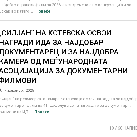
Најдобар странски филм за 2026, а иствремено е во конкуренција и за
Оскар во катего ...
Повеќе
„СИЛЈАН“ НА КОТЕВСКА ОСВОИ
НАГРАДИ ИДА ЗА НАЈДОБАР
ДОКУМЕНТАРЕЦ И ЗА НАЈДОБРА
КАМЕРА ОД МЕЃУНАРОДНАТА
АСОЦИЈАЦИЈА ЗА ДОКУМЕНТАРНИ
ФИЛМОВИ
7 декември 2025
„Силјан“ на режисерката Тамара Котевска ја освои наградата за најдоба
документарен филм на 41. доделување на наградите за документарни
филмови на ИД ...
Повеќе
10
/ 60 НАПИ