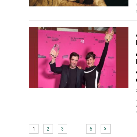
…
1
2
3
6