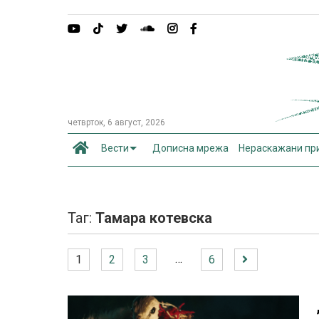
четврток, 6 август, 2026
Вести
Дописна мрежа
Нераскажани пр
Таг:
Тамара котевска
…
1
2
3
6