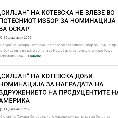
„СИЛЈАН“ НА КОТЕВСКА НЕ ВЛЕЗЕ ВО
ПОТЕСНИОТ ИЗБОР ЗА НОМИНАЦИЈА
ЗА ОСКАР
16 декември 2025
„Силјан“ на Тамара Котевска не влезе во потесниот избор за номинација
за Оскар ниту во категоријата за Најдобар странски филм, каде беше
македонски ка ...
Повеќе
„СИЛЈАН“ НА КОТЕВСКА ДОБИ
НОМИНАЦИЈА ЗА НАГРАДАТА НА
ЗДРУЖЕНИЕТО НА ПРОДУЦЕНТИТЕ Н
АМЕРИКА
11 декември 2025
„Силјан“ на Тамара Котевска, кој е македонски кандидат за Оскар за