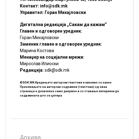
Контакт:
info@sdk.mk
Управител: Горан Михајловски
Дигитална редакција „Сакам да кажам“
Главен и одговорен уредник:
Горан Михајловски
Заменик главен и одговорен уредник:
Марина Костова
Менаџер на социјални мрежи:
Мирослав Илиоски
Редакцијa:
sdk@sdk.mk
©SDK.MK Крадењето авторски текстови е казниво со закон.
Преземањето на авторски содржини (текстови) од оваа
страница е дозволено само делумно и со ставање хиперлинк до
содржината што се цитира
Архива