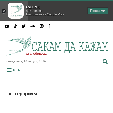
СДК.МК
Преземи
sdk.com.mk
Бесплатно на Google Play
понеделник, 10 август, 2026
МЕНИ
Таг:
терариум