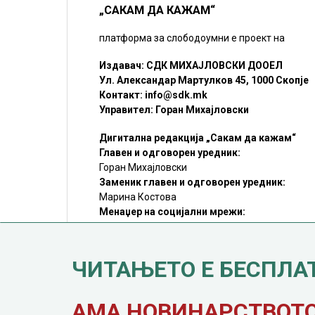
„САКАМ ДА КАЖАМ“
платформа за слободоумни е проект на
Издавач: СДК МИХАЈЛОВСКИ ДООЕЛ
Ул. Александар Мартулков 45, 1000 Скопје
Контакт:
info@sdk.mk
Управител: Горан Михајловски
Дигитална редакција „Сакам да кажам“
Главен и одговорен уредник:
Горан Михајловски
Заменик главен и одговорен уредник:
Марина Костова
Менаџер на социјални мрежи:
Мирослав Илиоски
Редакцијa:
sdk@sdk.mk
ЧИТАЊЕТО Е БЕСПЛА
©SDK.MK Крадењето авторски текстови е казниво со закон.
Преземањето на авторски содржини (текстови) од оваа
страница е дозволено само делумно и со ставање хиперлинк
до содржината што се цитира
АМА НОВИНАРСТВОТО 