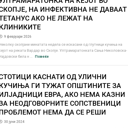
УЛТРАМАРАТОНКА НА КЕЈОТ ВО
СКОПЈЕ, НА ИНФЕКТИВНА НЕ ДАВААТ
ТЕТАНУС АКО НЕ ЛЕЖАТ НА
КЛИНИКИТЕ
9 февруари 2026
Неколку скопјани минатата недела се искасани од глутници кучиња на
кејот на реката Вардар во Скопје. Ултрамаратонката Сања Николовска-
Најдовски била н ...
Повеќе
СТОТИЦИ КАСНАТИ ОД УЛИЧНИ
КУЧИЊА ГИ ТУЖАТ ОПШТИНИТЕ ЗА
ИЛЈАДНИЦИ ЕВРА, АКО НЕМА КАЗНИ
ЗА НЕОДГОВОРНИТЕ СОПСТВЕНИЦИ
ПРОБЛЕМОТ НЕМА ДА СЕ РЕШИ
30 јуни 2024