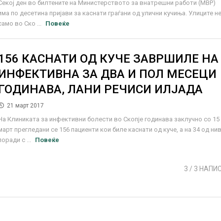
Секој ден во билтените на Министерството за внатрешни работи (МВР)
има по десетина пријави за каснати граѓани од улични кучиња. Улиците н
само во Ско ...
Повеќе
156 КАСНАТИ ОД КУЧЕ ЗАВРШИЛЕ НА
ИНФЕКТИВНA ЗА ДВА И ПОЛ МЕСЕЦИ
ГОДИНАВА, ЛАНИ РЕЧИСИ ИЛЈАДА
21 март 2017
На Клиниката за инфективни болести во Скопје годинава заклучно со 15
март прeгледани се 156 пациенти кои биле каснати од куче, а на 34 од ни
поради с ...
Повеќе
3
/ 3 НАПИ