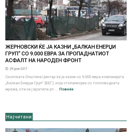
ЖЕРНОВСКИ ЌЕ ЈА КАЗНИ „БАЛКАН ЕНЕРЏИ
ГРУП“ СО 9.000 ЕВРА ЗА ПРОПАДНАТИОТ
АСФАЛТ НА НАРОДЕН ФРОНТ
29 јуни 2017
Скопската Општина Центар ќе ја казни со 9.000 евра компанијата
„Балкан Енерџи Груп“ (БЕГ), која стопанисува со топловодната
мрежа, оти не ј вратила ул ...
Повеќе
Најчитани