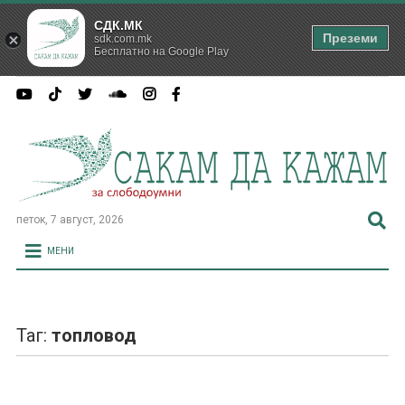
СДК.МК
Преземи
sdk.com.mk
Бесплатно на Google Play
петок, 7 август, 2026
МЕНИ
Таг:
топловод