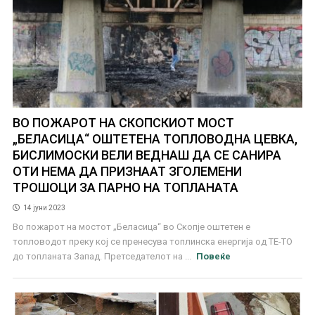
ВО ПОЖАРОТ НА СКОПСКИОТ МОСТ
„БЕЛАСИЦА“ ОШТЕТЕНА ТОПЛОВОДНА ЦЕВКА,
БИСЛИМОСКИ ВЕЛИ ВЕДНАШ ДА СЕ САНИРА
ОТИ НЕМА ДА ПРИЗНААТ ЗГОЛЕМЕНИ
ТРОШОЦИ ЗА ПАРНО НА ТОПЛАНАТА
14 јуни 2023
Во пожарот на мостот „Беласица“ во Скопје оштетен е
топловодот преку кој се пренесува топлинска енергија од ТЕ-ТО
до топланата Запад. Претседателот на ...
Повеќе