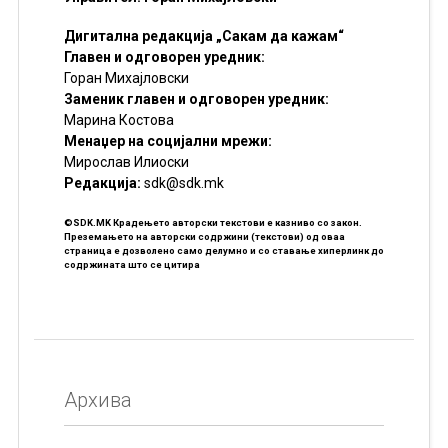
Дигитална редакција „Сакам да кажам“
Главен и одговорен уредник:
Горан Михајловски
Заменик главен и одговорен уредник:
Марина Костова
Менаџер на социјални мрежи:
Мирослав Илиоски
Редакцијa:
sdk@sdk.mk
©SDK.MK Крадењето авторски текстови е казниво со закон.
Преземањето на авторски содржини (текстови) од оваа
страница е дозволено само делумно и со ставање хиперлинк до
содржината што се цитира
Архива