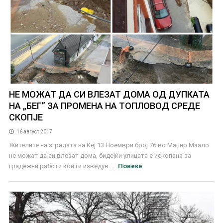
НЕ МОЖАТ ДА СИ ВЛЕЗАТ ДОМА ОД ДУПКАТА
НА „БЕГ” ЗА ПРОМЕНА НА ТОПЛОВОД СРЕДЕ
СКОПЈЕ
16 август 2017
Жителите на зградата на Кеј 13 Ноември број 76 во Маџир Маало
не можат да си влезат дома, бидејќи улицата е ископана за
градежни работи кои ги изведув ...
Повеќе