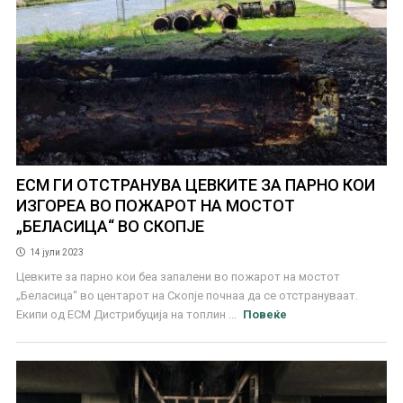
ЕСМ ГИ ОТСТРАНУВА ЦЕВКИТЕ ЗА ПАРНО КОИ
ИЗГОРЕА ВО ПОЖАРОТ НА МОСТОТ
„БЕЛАСИЦА“ ВО СКОПЈЕ
14 јули 2023
Цевките за парно кои беа запалени во пожарот на мостот
„Беласица“ во центарот на Скопје почнаа да се отстрануваат.
Екипи од ЕСМ Дистрибуција на топлин ...
Повеќе