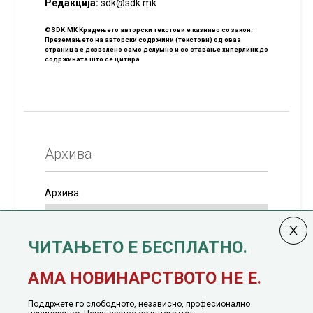
Редакцијa:
sdk@sdk.mk
©SDK.MK Крадењето авторски текстови е казниво со закон.
Преземањето на авторски содржини (текстови) од оваа
страница е дозволено само делумно и со ставање хиперлинк до
содржината што се цитира
Архива
Архива
ЧИТАЊЕТО Е БЕСПЛАТНО.
Колумната
САКАМ ДА КАЖАМ
излегува од 12
АМА НОВИНАРСТВОТО НЕ Е.
јануари, 1991 година
Поддржете го слободното, независно, професионално