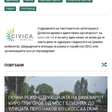
дрворед
казна
народен фронт
Општина Центар
парно
топловод
Содржината на текстовите во категоријата
Дописна мрежа е единствена одговорност на
www.sdk.mk
и на ниту еден начин не може да се
смета дека ги одразува гледиштата на Цивика
мобилитас, Швајцарската агенција за развој и соработка (SDC) или
организациите што ја спроведуваат.
ПОВРЗАНИ
ПОЧНА РЕКОНСТРУКЦИЈАТА НА БУЛЕВАРОТ
КИРО ГЛИГОРОВ ОД МОСТ БЛИЗНАК ДО
УЛИЦАТА ПЕРО НАКОВ ВО СКОПСКА ГАЗИ