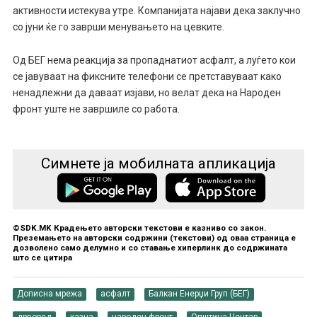
активности истекува утре. Компанијата најави дека заклучно
со јуни ќе го заврши менувањето на цевките.
Од БЕГ нема реакција за пропаднатиот асфалт, а луѓето кои
се јавуваат на фиксните телефони се претставуваат како
ненадлежни да даваат изјави, но велат дека на Народен
фронт уште не завршиле со работа.
Симнете ја мобилната апликација
©SDK.MK Крадењето авторски текстови е казниво со закон.
Преземањето на авторски содржини (текстови) од оваа страница е
дозволено само делумно и со ставање хиперлинк до содржината
што се цитира
Дописна мрежа
асфалт
Балкан Енерџи Груп (БЕГ)