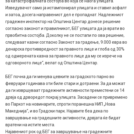
за катастрофалната состојба во која се наоѓа улицата.
Изведувачот само ја истампонирал улицата и ставил асфалт
и затоа, досега направениот дел е пропаднат. Надлежниот
градежен инспектор на Општина Центар донесе решение
согласно законот и правилникот, БЕГ улицата да ја врати во
првобитна состојба. Доколку не се постапи по ова решение,
следуваат казни согласно Законот за градење, 9.000 евра во
денарска противвредност за правното лице и глоба од 30%
од одмерената казна за правното лице да му се изрече на
одговорното лице“, велат од Општина Центар.
БЕГ почна да ги менува цевките за градското парно во
февруари годинава оти биле стари и дотраени. За да можат
да ги извршуваат градежните активности преместени се 14
дрвја од дрворедот покрај улицата. Засадени се привремено
во Паркот на новинарите, спроти поранешна НИП „Нова
Македнија“, и во Градски парк. Најавите беа дека по
завршување на градешните активности, дрвјата ќе бидат
вратени на истите места.
Најавениот рок од БЕГ за завршување на градежните