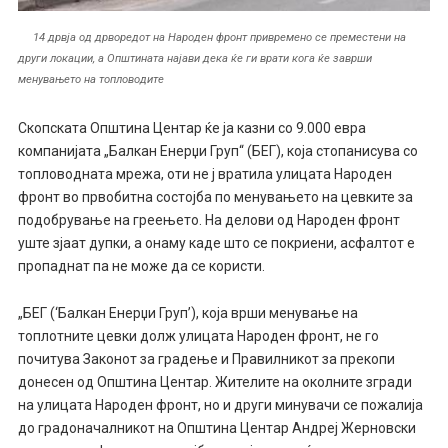
14 дрвја од дрворедот на Народен фронт привремено се преместени на
други локации, а Општината најави дека ќе ги врати кога ќе заврши
менувањето на топловодите
Скопската Општина Центар ќе ја казни со 9.000 евра
компанијата „Балкан Енерџи Груп“ (БЕГ), која стопанисува со
топловодната мрежа, оти не ј вратила улицата Народен
фронт во првобитна состојба по менувањето на цевките за
подобрување на греењето. На делови од Народен фронт
уште зјаат дупки, а онаму каде што се покриени, асфалтот е
пропаднат па не може да се користи.
„БЕГ (‘Балкан Енерџи Груп’), која врши менување на
топлотните цевки долж улицата Народен фронт, не го
почитува Законот за градење и Правилникот за прекопи
донесен од Општина Центар. Жителите на околните згради
на улицата Народен фронт, но и други минувачи се пожалија
до градоначалникот на Општина Центар Андреј Жерновски