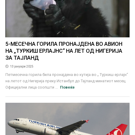
5-МЕСЕЧНА ГОРИЛА ПРОНАЈДЕНА ВО АВИОН
НА „ТУРКИШ ЕРЛАЈНС“ НА ЛЕТ ОД НИГЕРИЈА
ЗА ТАЈЛАНД
13 јануари 2025
Петмесечна горила била пронајдена во кутија во „ Туркиш ерлајн“
на летот од Нигерија преку Истанбул до Тајланд минатиот месец.
Официјални лица соопшти ...
Повеќе