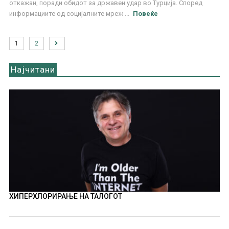
откажан, поради обидот за државен удар во Турција. Според
информациите од социјалните мреж ...
Повеќе
1
2
Најчитани
ХИПЕРХЛОРИРАЊЕ НА ТАЛОГОТ