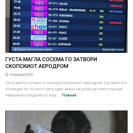
ГУСТА МАГЛА СОСЕМА ГО ЗАТВОРИ
СКОПСКИОТ АЕРОДРОМ
26 јануари 2025
Густа магла сосема го затвори Скопскиот аеродром. Од саботата
попладне по 16 часот ниту еден авион не успеа да слета поради
намалената видливост која ...
Повеќе