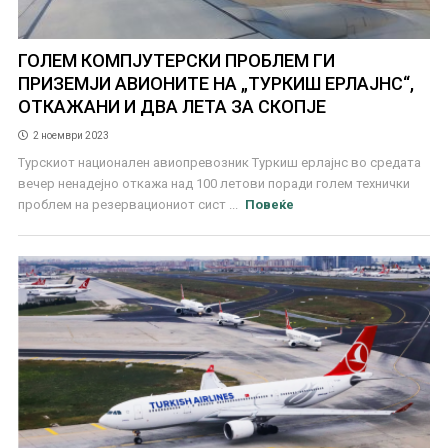
ГОЛЕМ КОМПЈУТЕРСКИ ПРОБЛЕМ ГИ
ПРИЗЕМЈИ АВИОНИТЕ НА „ТУРКИШ ЕРЛАЈНС“,
ОТКАЖАНИ И ДВА ЛЕТА ЗА СКОПЈЕ
2 ноември 2023
Турскиот национален авиопревозник Туркиш ерлајнс во средата
вечер ненадејно откажа над 100 летови поради голем технички
проблем на резервациониот сист ...
Повеќе