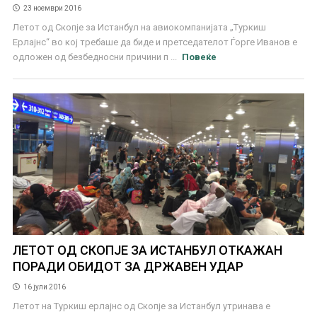
23 ноември 2016
Летот од Скопје за Истанбул на авиокомпанијата „Туркиш
Ерлајнс“ во кој требаше да биде и претседателот Ѓорге Иванов е
одложен од безбедносни причини п ...
Повеќе
ЛЕТОТ ОД СКОПЈЕ ЗА ИСТАНБУЛ ОТКАЖАН
ПОРАДИ ОБИДОТ ЗА ДРЖАВЕН УДАР
16 јули 2016
Летот на Туркиш ерлајнс од Скопје за Истанбул утринава е