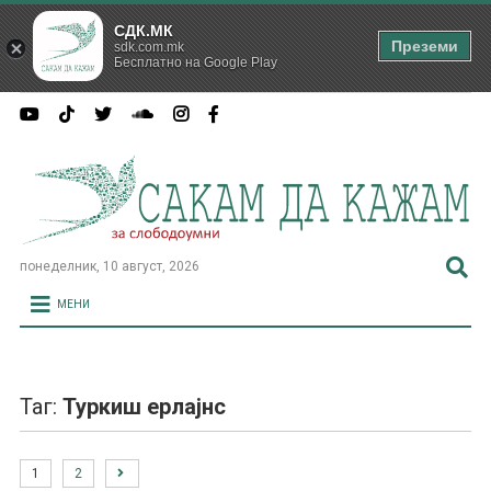
СДК.МК
Преземи
sdk.com.mk
Бесплатно на Google Play
понеделник, 10 август, 2026
МЕНИ
Таг:
Туркиш ерлајнс
1
2