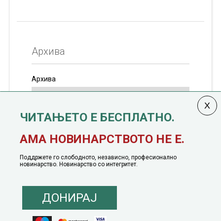
Архива
Архива
ЧИТАЊЕТО Е БЕСПЛАТНО.
Колумната
САКАМ ДА КАЖАМ
излегува од 12
АМА НОВИНАРСТВОТО НЕ Е.
јануари, 1991 година
Поддржете го слободното, независно, професионално
новинарство. Новинарство со интегритет.
ДОНИРАЈ
© 2016 - 2026 Сакам Да Кажам. Сите права задржани |
Маркетинг