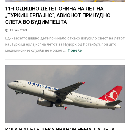
11-ГОДИШНО ДЕТЕ ПОЧИНА НА ЛЕТ НА
„ТУРКИШ ЕРЛАЈНС“, АВИОНОТ ПРИНУДНО
СЛЕТА ВО БУДИМПЕШТА
11 јуни 2023
Единаесетгодишно дете починало откако изгубило свест на летот
на „Туркиш ерлајнс“ на летот за Њујорк од Истанбул, при што
медицинските служби не можел ...
Повеќе
КОГА ВИДЕЛЕ ДЕКА ИВАНОВ НЕМА ДА ЛЕТА,