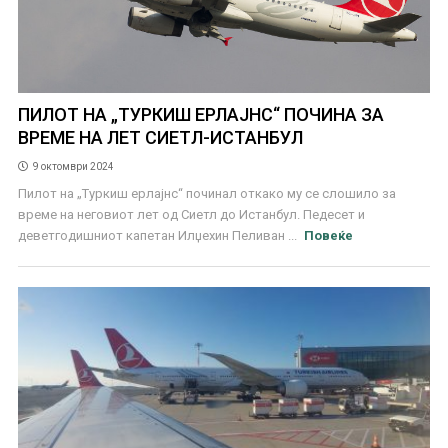
ПИЛОТ НА „ТУРКИШ ЕРЛАЈНС“ ПОЧИНА ЗА
ВРЕМЕ НА ЛЕТ СИЕТЛ-ИСТАНБУЛ
9 октомври 2024
Пилот на „Туркиш ерлајнс“ починал откако му се слошило за
време на неговиот лет од Сиетл до Истанбул. Педесет и
деветгодишниот капетан Илџехин Пеливан ...
Повеќе