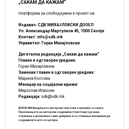
„САКАМ ДА КАЖАМ“
платформа за слободоумни е проект на
Издавач: СДК МИХАЈЛОВСКИ ДООЕЛ
Ул. Александар Мартулков 45, 1000 Скопје
Контакт:
info@sdk.mk
Управител: Горан Михајловски
Дигитална редакција „Сакам да кажам“
Главен и одговорен уредник:
Горан Михајловски
Заменик главен и одговорен уредник:
Марина Костова
Менаџер на социјални мрежи:
Мирослав Илиоски
Редакцијa:
sdk@sdk.mk
©SDK.MK Крадењето авторски текстови е казниво со закон.
Преземањето на авторски содржини (текстови) од оваа
страница е дозволено само делумно и со ставање хиперлинк до
содржината што се цитира