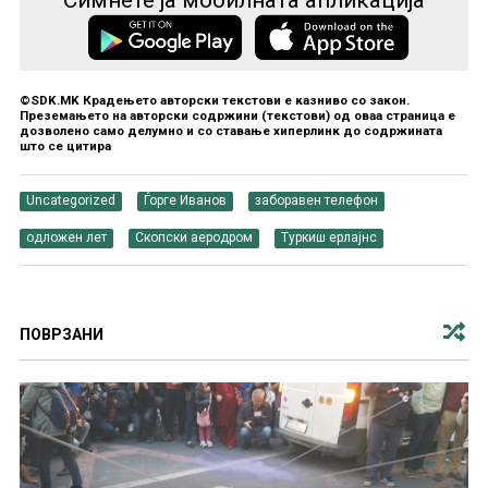
Симнете ја мобилната апликација
©SDK.MK Крадењето авторски текстови е казниво со закон.
Преземањето на авторски содржини (текстови) од оваа страница е
дозволено само делумно и со ставање хиперлинк до содржината
што се цитира
Uncategorized
Ѓорге Иванов
заборавен телефон
одложен лет
Скопски аеродром
Туркиш ерлајнс
ПОВРЗАНИ