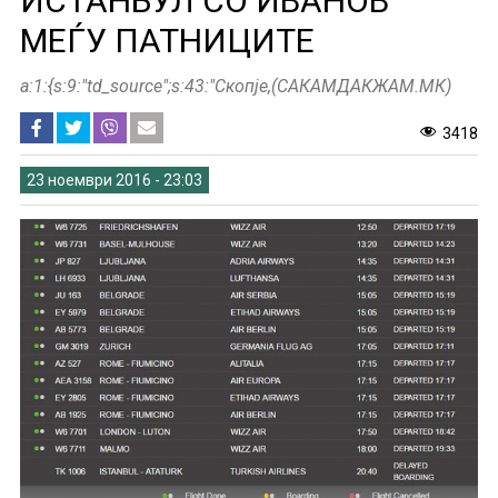
ИСТАНБУЛ СО ИВАНОВ
МЕЃУ ПАТНИЦИТЕ
a:1:{s:9:"td_source";s:43:"Скопје,(САКАМДАКЖАМ.МК)
3418
23 ноември 2016 - 23:03