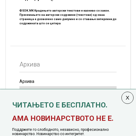
©SDK.MK Крадењето авторски текстови е казниво со закон.
Преземањето на авторски содржини (текстови) од оваа
страница е дозволено само делумно и со ставање хиперлинк до
содржината што се цитира
Архива
Архива
ЧИТАЊЕТО Е БЕСПЛАТНО.
Колумната
САКАМ ДА КАЖАМ
излегува од 12
АМА НОВИНАРСТВОТО НЕ Е.
јануари, 1991 година
Поддржете го слободното, независно, професионално
новинарство. Новинарство со интегритет.