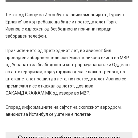
Летот од Скопје за Истанбул на авиокомпанијата „Туркиш
Ерлајнс“ во кој требаше да биде и претседателот Ѓорге
Иванов е одложен од безбедносни причини поради
заборавен телефон.
При чистењето од претходниот лет, во авионот бил
пронајден заборавен телефон. Била повикана екипа на МВР
од Управата за безбедност и контраразузнавање и Одделот
за антитероризам, која утврдила дека е лажна тревога, по
што капетанот решил да лета, но претседателот Иванов се
премислил и се откажал од летот, дознава
САКАМДАКАЖАМ.МК од извори во МВР.
Според информациите на сајтот на скопскиот аеродром,
авионот за Истанбул се уште не е полетан.