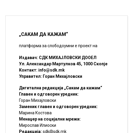
„САКАМ ДА КАЖАМ“
платформа за слободоумни е проект на
Издавач: СДК МИХАЈЛОВСКИ ДООЕЛ
Ул. Александар Мартулков 45, 1000 Скопје
Контакт:
info@sdk.mk
Управител: Горан Михајловски
Дигитална редакција „Сакам да кажам“
Главен и одговорен уредник:
Горан Михајловски
Заменик главен и одговорен уредник:
Марина Костова
Менаџер на социјални мрежи:
Мирослав Илиоски
Редакцијa:
sdk@sdk.mk