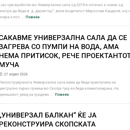
„Јас сум вработен во Универзална сала од 2019 и логично е човек од
внатре да биде в. д. директор“, вели водителот Мирослав Кацаров, кој 
вчера е пос ...
Повеќе
САКАВМЕ УНИВЕРЗАЛНА САЛА ДА СЕ
ЗАГРЕВА СО ПУМПИ НА ВОДА, АМА
НЕМА ПРИТИСОК, РЕЧЕ ПРОЕКТАНТО
МУЧА
27 април 2026
Реконструираната Универзална сала нема да биде приклучена на
централно парно греење во Скопје туку ќе биде климатизирана. На
денешниот увид на градежн ...
Повеќе
„УНИВЕРЗАЛ БАЛКАН“ ЌЕ ЈА
РЕКОНСТРУИРА СКОПСКАТА