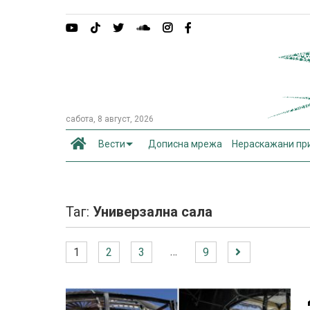
сабота, 8 август, 2026
Вести
Дописна мрежа
Нераскажани пр
Таг:
Универзална сала
…
1
2
3
9