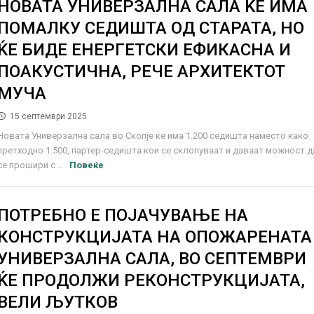
НОВАТА УНИВЕРЗАЛНА САЛА ЌЕ ИМА
ПОМАЛКУ СЕДИШТА ОД СТАРАТА, НО
ЌЕ БИДЕ ЕНЕРГЕТСКИ ЕФИКАСНА И
ПОАКУСТИЧНА, РЕЧЕ АРХИТЕКТОТ
МУЧА
15 септември 2025
Новата Универзална сала во Скопје ќе има 1.200 седишта наместо како
претходно 1.500, партер-седишта кои се склопуваат и даваат можност д
се прошири с ...
Повеќе
ПОТРЕБНО Е ПОЈАЧУВАЊЕ НА
КОНСТРУКЦИЈАТА НА ОПОЖАРЕНАТА
УНИВЕРЗАЛНА САЛА, ВО СЕПТЕМВРИ
ЌЕ ПРОДОЛЖИ РЕКОНСТРУКЦИЈАТА,
ВЕЛИ ЉУТКОВ