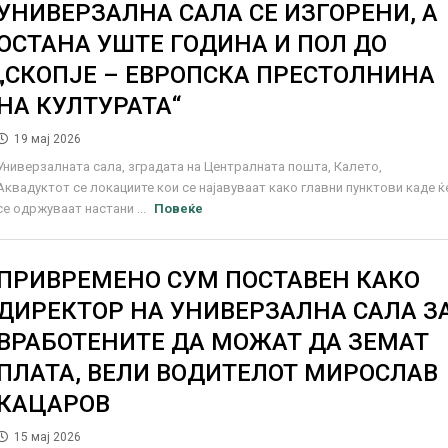
УНИВЕРЗАЛНА САЛА СЕ ИЗГОРЕНИ, А
ОСТАНА УШТЕ ГОДИНА И ПОЛ ДО
„СКОПЈЕ – ЕВРОПСКА ПРЕСТОЛНИНА
НА КУЛТУРАТА“
19 мај 2026
Универзалната сала, зградата на Централната пошта, Калето,
Аквадуктот се локациите кои се најавуваат како главни пунктови каде ќ
се одржуваат настани ...
Повеќе
ПРИВРЕМЕНО СУМ ПОСТАВЕН КАКО
ДИРЕКТОР НА УНИВЕРЗАЛНА САЛА З
ВРАБОТЕНИТЕ ДА МОЖАТ ДА ЗЕМАТ
ПЛАТА, ВЕЛИ ВОДИТЕЛОТ МИРОСЛАВ
КАЦАРОВ
15 мај 2026