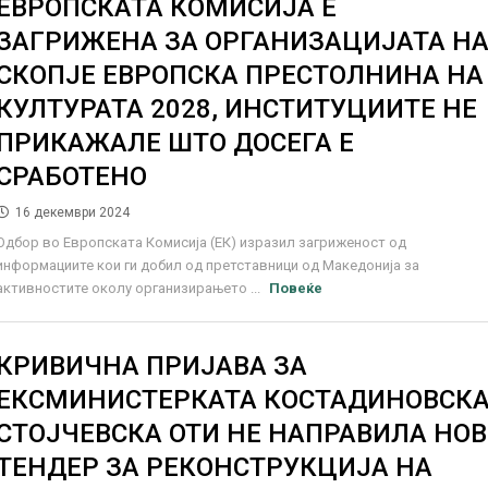
ЕВРОПСКАТА КОМИСИЈА Е
ЗАГРИЖЕНА ЗА ОРГАНИЗАЦИЈАТА Н
СКОПЈЕ ЕВРОПСКА ПРЕСТОЛНИНА НА
КУЛТУРАТА 2028, ИНСТИТУЦИИТЕ НЕ
ПРИКАЖАЛЕ ШТО ДОСЕГА Е
СРАБОТЕНО
16 декември 2024
Одбор во Европската Комисија (ЕК) изразил загриженост од
информациите кои ги добил од претставници од Македонија за
активностите околу организирањето ...
Повеќе
КРИВИЧНА ПРИЈАВА ЗА
ЕКСМИНИСТЕРКАТА КОСТАДИНОВСКА
СТОЈЧЕВСКА ОТИ НЕ НАПРАВИЛА НОВ
ТЕНДЕР ЗА РЕКОНСТРУКЦИЈА НА