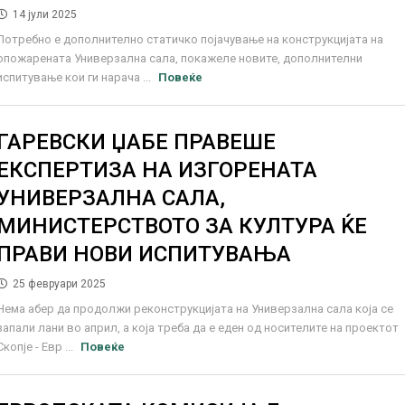
14 јули 2025
Потребно е дополнително статичко појачување на конструкцијата на
опожарената Универзална сала, покажеле новите, дополнителни
испитување кои ги нарача ...
Повеќе
ГАРЕВСКИ ЏАБЕ ПРАВЕШЕ
ЕКСПЕРТИЗА НА ИЗГОРЕНАТА
УНИВЕРЗАЛНА САЛА,
МИНИСТЕРСТВОТО ЗА КУЛТУРА ЌЕ
ПРАВИ НОВИ ИСПИТУВАЊА
25 февруари 2025
Нема абер да продолжи реконструкцијата на Универзална сала која се
запали лани во април, а која треба да е еден од носителите на проектот
Скопје - Евр ...
Повеќе