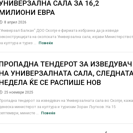
УНИВЕРЗАЛНА САЛА ЗА 16,2
МИЛИОНИ ЕВРА
8 април 2026
„Универзал Балкан“ ДОО Скопје е фирмата избранна да ја изведе
реконструкцијата на скопската Универзална сала, изјави Министерство
за култура и туриз ...
Повеќе
ПРОПАДНА ТЕНДЕРОТ ЗА ИЗВЕДУВАЧ
НА УНИВЕРЗАЛНАТА САЛА, СЛЕДНАТ
НЕДЕЛА ЌЕ СЕ РАСПИШЕ НОВ
25 ноември 2025
Пропадна тендерот за изведувач на Универзалната сала во Скопје, каж
денеска министерот за култура и туризам Зоран Љутков. На 15
септември, министе ...
Повеќе