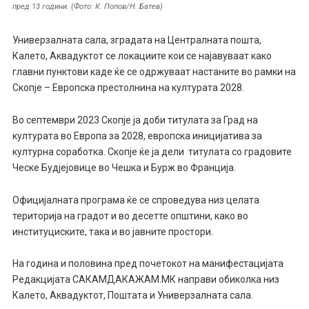
пред 13 години. (Фото: К. Попов/Н. Батев)
Универзалната сала, зградата на Централната пошта,
Калето, Аквадуктот се локациите кои се најавуваат како
главни пунктови каде ќе се одржуваат настаните во рамки на
Скопје – Европска престолнина на културата 2028.
Во септември 2023 Скопје ја доби титулата за Град на
културата во Европа за 2028, европска иницијатива за
културна соработка. Скопје ќе ја дели титулата со градовите
Ческе Будјејовице во Чешка и Бурж во Франција.
Oфицијалната програма ќе се спроведува низ целата
територија на градот и во десетте општини, како во
институциските, така и во јавните простори.
На година и половина пред почетокот на манифестацијата
Редакцијата САКАМДАКАЖАМ.МК направи обиколка низ
Калето, Аквадуктот, Поштата и Универзалната сала.