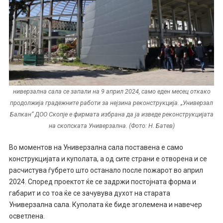
ниверзална сала се запали на 9 април 2024, само еден месец откако
продолжија градежните работи за нејзина реконструкција. „Универзал
Балкан“ ДОО Скопје е фирмата избрана да ја изведе реконструкцијата
на скопската Универзална. (Фото: Н. Батев)
Во моментов на Универзална сала поставена е само
конструкцијата и куполата, а од сите страни е отворена и се
расчистува ѓубрето што останало после пожарот во април
2024. Според проектот ќе се задржи постојната форма и
габарит и со тоа ќе се зачувува духот на старата
Универзална сала. Куполата ќе биде зголемена и навечер
осветлена.