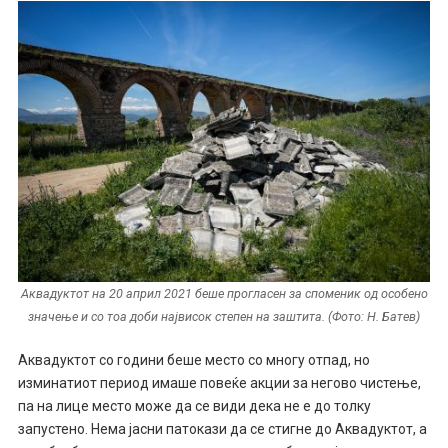
Аквадуктот на 20 април 2021 беше прогласен за споменик од особено
значење и со тоа доби највисок степен на заштита. (Фото: Н. Батев)
Аквадуктот со години беше место со многу отпад, но
изминатиот период имаше повеќе акции за негово чистење,
па на лице место може да се види дека не е до толку
запустено. Нема јасни патокази да се стигне до Аквадуктот, а