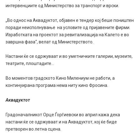
интервенциите од Министерство за транспорт и врски.
„Во однос на Аквадуктот, објавен е тендер кој беше поништен
поради неисполнување на условите од пријавените фирми.
Изработката на проектот за ревитализација на Калето е во
завршна фаза“, велат од Министерството.
Настани ќе се одржуваат и во уметничките галерии, музеите,
театрите, плоштадите…
Во моментов градското Кино Милениум не работи, а
континуирана програма нема ниту кино Фросина.
Аквадуктот
Градоначалникот Орце Ѓорѓиевски во април кажа дека
настани ќе се одржуваат и на ​Аквадуктот, кој ќе биде
претворен во летна сцена.