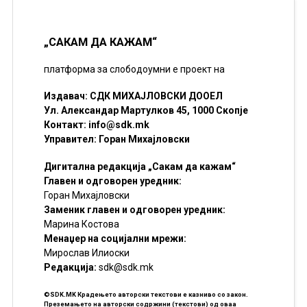
„САКАМ ДА КАЖАМ“
платформа за слободоумни е проект на
Издавач: СДК МИХАЈЛОВСКИ ДООЕЛ
Ул. Александар Мартулков 45, 1000 Скопје
Контакт:
info@sdk.mk
Управител: Горан Михајловски
Дигитална редакција „Сакам да кажам“
Главен и одговорен уредник:
Горан Михајловски
Заменик главен и одговорен уредник:
Марина Костова
Менаџер на социјални мрежи:
Мирослав Илиоски
Редакцијa:
sdk@sdk.mk
©SDK.MK Крадењето авторски текстови е казниво со закон.
Преземањето на авторски содржини (текстови) од оваа