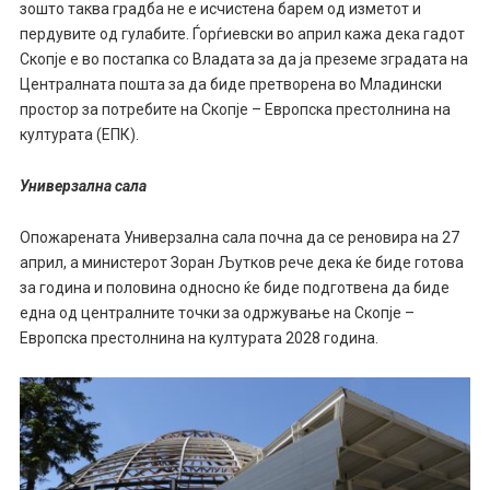
зошто таква градба не е исчистена барем од изметот и
пердувите од гулабите. Ѓорѓиевски во април кажа дека гадот
Скопје е во постапка со Владата за да ја преземе зградата на
Централната пошта за да биде претворена во Младински
простор за потребите на Скопје – Европска престолнина на
културата (ЕПК).
Универзална сала
Опожарената Универзална сала почна да се реновира на 27
април, а министерот Зоран Љутков рече дека ќе биде готова
за година и половина односно ќе биде подготвена да биде
една од централните точки за одржување на Скопје –
Европска престолнина на културата 2028 година.