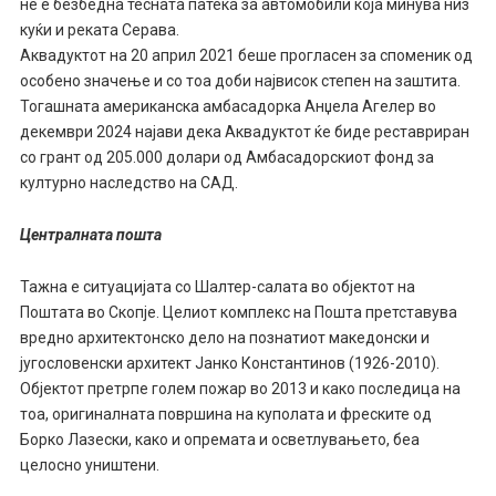
не е безбедна тесната патека за автомобили која минува низ
куќи и реката Серава.
Аквадуктот на 20 април 2021 беше прогласен за споменик од
особено значење и со тоа доби највисок степен на заштита.
Тогашната американска амбасадорка Анџела Агелер во
декември 2024 најави дека Аквадуктот ќе биде реставриран
со грант од 205.000 долари од Амбасадорскиот фонд за
културно наследство на САД.
Централната пошта
Тажна е ситуацијата со Шалтер-салата во објектот на
Поштата во Скопје. Целиот комплекс на Пошта претставува
вредно архитектонско дело на познатиот македонски и
југословенски архитект Јанко Константинов (1926-2010).
Објектот претрпе голем пожар во 2013 и како последица на
тоа, оригиналната површина на куполата и фреските од
Борко Лазески, како и опремата и осветлувањето, беа
целосно уништени.