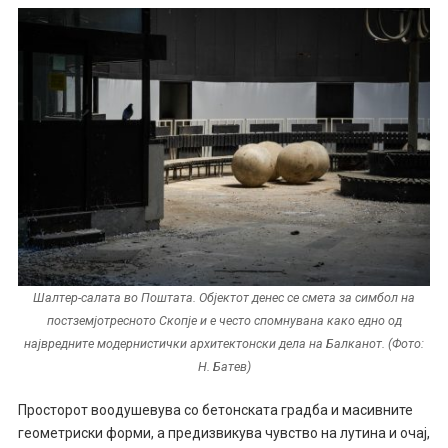
Шалтер-салата во Поштата. Објектот денес се смета за симбол на
постземјотресното Скопје и е често спомнувана како едно од
највредните модернистички архитектонски дела на Балканот. (Фото:
Н. Батев)
Просторот воодушевува со бетонската градба и масивните
геометриски форми, а предизвикува чувство на лутина и очај,