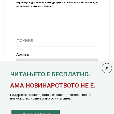
страница е дозволено само делумно и со ставање хиперлинк до
содржината што се цитира
Архива
Архива
ЧИТАЊЕТО Е БЕСПЛАТНО.
Колумната
САКАМ ДА КАЖАМ
излегува од 12
АМА НОВИНАРСТВОТО НЕ Е.
јануари, 1991 година
Поддржете го слободното, независно, професионално
новинарство. Новинарство со интегритет.