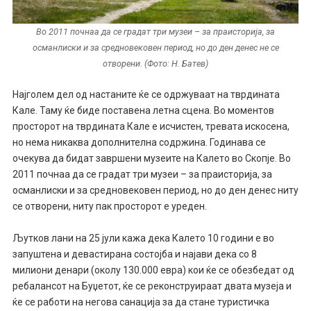
Во 2011 почнаа да се градат три музеи – за праисторија, за
османлиски и за средновековен период, но до ден денес не се
отворени. (Фото: Н. Батев)
Најголем дел од настаните ќе се одржуваат на тврдината
Кале. Таму ќе биде поставена летна сцена. Во моментов
просторот на тврдината Кале е исчистен, тревата искосена,
но нема никаква дополнителна содржина. Годинава се
очекува да бидат завршени музеите на Калето во Скопје. Во
2011 почнаа да се градат три музеи – за праисторија, за
османлиски и за средновековен период, но до ден денес ниту
се отворени, ниту пак просторот е уреден.
Љутков лани на 25 јули кажа дека Калето 10 години е во
запуштена и девастирана состојба и најави дека со 8
милиони денари (околу 130.000 евра) кои ќе се обезбедат од
ребалансот на Буџетот, ќе се реконструираат двата музеја и
ќе се работи на негова санација за да стане туристичка