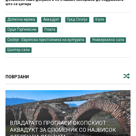
што се цитира
Дописна мрежа
Аквадукт
Град Скопје
Кале
Орце Ѓорѓиевски
Пошта
Скопје - Европска престолнина на културата
Универзална сала
Шалтер сала
ПОВРЗАНИ
ВЛАДАТА ГО ПРОГЛАСИ СКОПСКИОТ
АКВАДУКТ ЗА СПОМЕНИК СО НАЈВИСОК