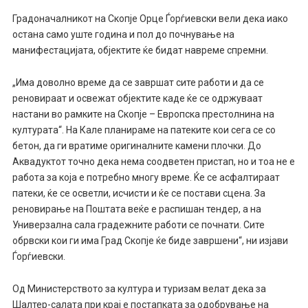
Градоначалникот на Скопје Орце Ѓорѓиевски вели дека иако
остана само уште година и пол до почнување на
манифестацијата, објектите ќе бидат навреме спремни.
„Има доволно време да се завршат сите работи и да се
реновираат и освежат објектите каде ќе се одржуваат
настани во рамките на Скопје – Европска престолнина на
културата“. На Кале планираме на патеките кои сега се со
бетон, да ги вратиме оригиналните камени плочки. До
Аквадуктот точно дека нема соодветен пристап, но и тоа не е
работа за која е потребно многу време. Ќе се асфалтираат
патеки, ќе се осветли, исчисти и ќе се постави сцена. За
реновирање на Поштата веќе е распишан тендер, а на
Универзална сала градежните работи се почнати. Сите
обрвски кои ги има Град Скопје ќе биде завршени“, ни изјави
Ѓорѓиевски.
Од Министерството за култура и туризам велат дека за
Шалтер-салата при крај е постапката за одобрување на