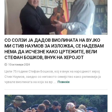
СО СОЛЗИ ЈА ДАДОВ ВИОЛИНАТА НА ВУЈКО
МИ СТИВ НАУМОВ ЗА ИЗЛОЖБА, СЕ НАДЕВАМ
НЕМА ДА ИСЧЕЗНЕ КАКО ЦРТЕЖИТЕ, ВЕЛИ
СТЕФАН БОШКОВ, ВНУК НА ХЕРОЈОТ
10 октомври 2024
Цели 75 години Стефан Бошков, кој е внук на народниот херој
Стив Наумов, заедно со неговото семејство како реликвија ја
чувале виолината на која за вр ...
Повеќе