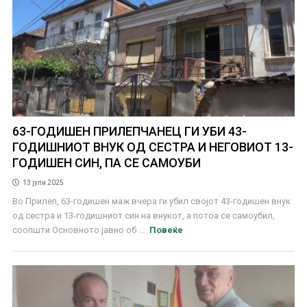
63-ГОДИШЕН ПРИЛЕПЧАНЕЦ ГИ УБИ 43-
ГОДИШНИОТ ВНУК ОД СЕСТРА И НЕГОВИОТ 13-
ГОДИШЕН СИН, ПА СЕ САМОУБИ
13 јули 2025
Во Прилеп, 63-годишен маж вчера ги убил својот 43-годишен внук
од сестра и 13-годишниот син на внукот, а потоа се самоубил,
соопшти Основното јавно об ...
Повеќе