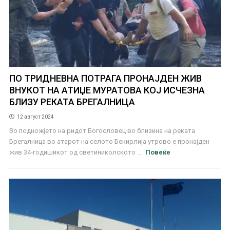
ПО ТРИДНЕВНА ПОТРАГА ПРОНАЈДЕН ЖИВ
ВНУКОТ НА АТИЏЕ МУРАТОВА КОЈ ИСЧЕЗНА
БЛИЗУ РЕКАТА БРЕГАЛНИЦА
12 август 2024
Во подножјето на ридот Богословец во близина на реката
Брегалница во атарот на селото Бекирлија утрово е пронајден
жив 34-годишикот од светиниколското ...
Повеќе