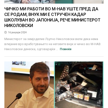
ЧИЧКО МИ РАБОТИ ВО М-НАВ УШТЕ ПРЕД ДА
СЕ РОДАМ, ВНУК МИ Е СТРУЧЕН КАДАР
ШКОЛУВАН ВО ЈАПОНИЈА, РЕЧЕ МИНИСТЕРОТ
НИКОЛОВСКИ
16 јануари 2024
Министерот за земјоделие Љупчо Николовски вели дека нема
влијание врз вработувањето на неговите внук и чичко во М-НАВ.
Николовски денеска, одговарајќи ...
Повеќе