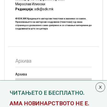
Мирослав Илиоски
Редакцијa:
sdk@sdk.mk
©SDK.MK Крадењето авторски текстови е казниво со закон.
Преземањето на авторски содржини (текстови) од оваа
страница е дозволено само делумно и со ставање хиперлинк до
содржината што се цитира
Архива
Архива
ЧИТАЊЕТО Е БЕСПЛАТНО.
Колумната
САКАМ ДА КАЖАМ
излегува од 12
АМА НОВИНАРСТВОТО НЕ Е.
јануари, 1991 година