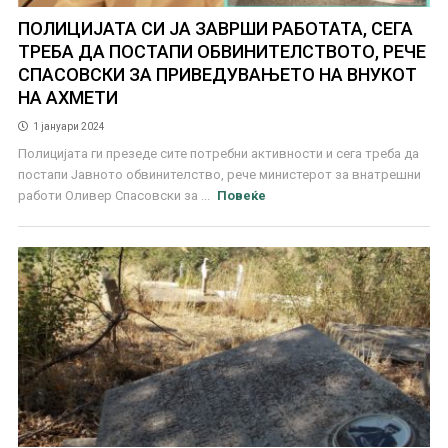
ПОЛИЦИЈАТА СИ ЈА ЗАВРШИ РАБОТАТА, СЕГА
ТРЕБА ДА ПОСТАПИ ОБВИНИТЕЛСТВОТО, РЕЧЕ
СПАСОВСКИ ЗА ПРИВЕДУВАЊЕТО НА ВНУКОТ
НА АХМЕТИ
1 јануари 2024
Полицијата ги презеде сите потребни активности и сега треба да
постапи Јавното обвинителство, рече министерот за внатрешни
работи Оливер Спасовски за ...
Повеќе