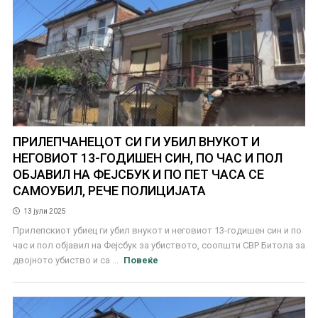
ПРИЛЕПЧАНЕЦОТ СИ ГИ УБИЛ ВНУКОТ И
НЕГОВИОТ 13-ГОДИШЕН СИН, ПО ЧАС И ПОЛ
ОБЈАВИЛ НА ФЕЈСБУК И ПО ПЕТ ЧАСА СЕ
САМОУБИЛ, РЕЧЕ ПОЛИЦИЈАТА
13 јули 2025
Прилепскиот убиец ги убил внукот и неговиот 13-годишен син и по
час и пол објавил на Фејсбук за убиството, соопшти СВР Битола за
двојното убиство и са ...
Повеќе