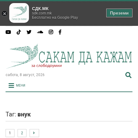
СДК.МК
Преземи
sdk.com.mk
Бесплатно на Google Play
сабота, 8 август, 2026
МЕНИ
Таг:
внук
1
2