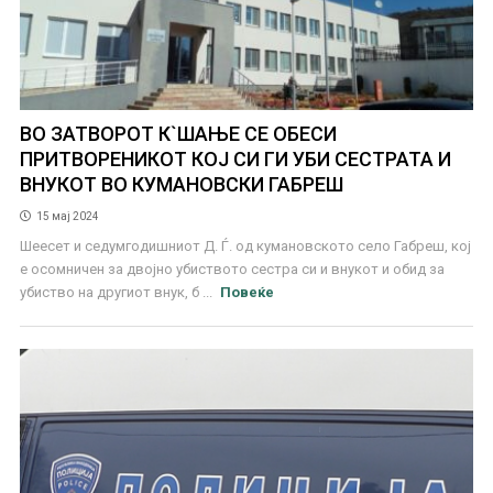
ВО ЗАТВОРОТ К`ШАЊЕ СЕ ОБЕСИ
ПРИТВОРЕНИКОТ КОЈ СИ ГИ УБИ СЕСТРАТА И
ВНУКОТ ВО КУМАНОВСКИ ГАБРЕШ
15 мај 2024
Шеесет и седумгодишниот Д. Ѓ. од кумановското село Габреш, кој
е осомничен за двојно убиството сестра си и внукот и обид за
убиство на другиот внук, б ...
Повеќе