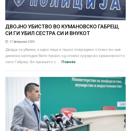
ДВОЈНО УБИСТВО ВО КУМАНОВСКО ГАБРЕШ,
СИ ГИ УБИЛ СЕСТРА СИ И ВНУКОТ
21 февруари 2024
Двајца се убиени, а едно лице е тешко повредено откако во нив
денеска напладне било пукано од огнено оружје во кумановското
село Габреш. Во пукањето с ...
Повеќе