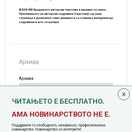
©SDK.MK Крадењето авторски текстови е казниво со закон.
Преземањето на авторски содржини (текстови) од оваа
страница е дозволено само делумно и со ставање хиперлинк до
содржината што се цитира
Архива
Архива
ЧИТАЊЕТО Е БЕСПЛАТНО.
Колумната
САКАМ ДА КАЖАМ
излегува од 12
АМА НОВИНАРСТВОТО НЕ Е.
јануари, 1991 година
Поддржете го слободното, независно, професионално
новинарство. Новинарство со интегритет.