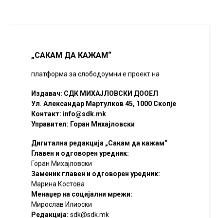
„САКАМ ДА КАЖАМ“
платформа за слободоумни е проект на
Издавач: СДК МИХАЈЛОВСКИ ДООЕЛ
Ул. Александар Мартулков 45, 1000 Скопје
Контакт:
info@sdk.mk
Управител: Горан Михајловски
Дигитална редакција „Сакам да кажам“
Главен и одговорен уредник:
Горан Михајловски
Заменик главен и одговорен уредник:
Марина Костова
Менаџер на социјални мрежи:
Мирослав Илиоски
Редакцијa:
sdk@sdk.mk