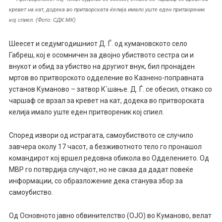
кревет на кат, додека во притворската ќелија имало уште еден притвореник
кој спиел. (Фото: СДК.МК)
Шеесет и седумгодишниот Д. Ѓ. од кумановското село
Габреш, кој е осомничен за двојно убиството сестра си и
внукот и обид за убиство на другиот внук, бил пронајден
мртов во притворското одделение во Казнено-поправната
установ Куманово – затвор К`шање. Д. Ѓ. се обесил, откако со
чаршаф се врзал за кревет на кат, додека во притворската
келија имало уште еден притвореник кој спиел.
Според извори од истрагата, самоубиството се случило
завчера околу 17 часот, а безживотното тело го пронашол
командирот кој вршел редовна обикола во Одделението. Од
МВР го потврдија случајот, но не сакаа да дадат повеќе
информации, со образложение дека станува збор за
самоубиство.
Од Основното јавно обвинителство (ОЈО) во Куманово, велат