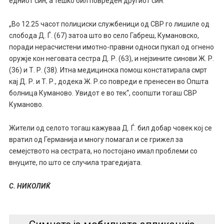
едниот син, а тешко бил повреден другиот син.
„Во 12.25 часот полициски службеници од СВР го лишиле од
слобода Д. Ѓ. (67) затоа што во село Габреш, Кумановско,
поради нерасчистени имотно-правни односи пукал од огнено
оружје кон неговата сестра Д. Р. (63), и нејзините синови Ж. Р.
(36) и Т. Р. (38). Итна медицинска помош констатирала смрт
кај Д. Р. и Т. Р., додека Ж. Р.со повреди е пренесен во Општа
болница Куманово. Увидот е во тек“, соопшти тогаш СВР
Куманово.
Жители од селото тогаш кажуваа Д. Ѓ. бил добар човек кој се
вратил од Германија и многу помагал и се грижел за
семејството на сестрата, но постојано имал проблеми со
внуците, по што се случила трагедијата.
С. НИКОЛИЌ