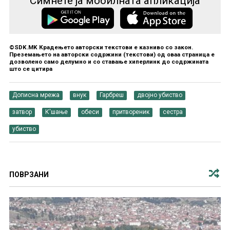
Симнете ја мобилната апликација
©SDK.MK Крадењето авторски текстови е казниво со закон.
Преземањето на авторски содржини (текстови) од оваа страница е
дозволено само делумно и со ставање хиперлинк до содржината
што се цитира
Дописна мрежа
внук
Гарбреш
двојно убиство
затвор
К'шање
обеси
притвореник
сестра
убиство
ПОВРЗАНИ