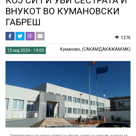
КОЈ СИ ГИ УБИ СЕСТРАТА И
ВНУКОТ ВО КУМАНОВСКИ
ГАБРЕШ
1276
Куманово, (САКАМДАКАЖАМ.МК)
15 мај 2024 - 14:09
Притвореникот кој чекал судење се обесил, откако со чаршаф се врзал за