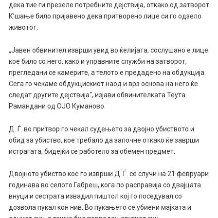
дека тие ги презеле потребните дејствија, откако од затворот
К’шање било пријавено дека притворено лице си го одзело
животот.
„Јавен обвинител изврши увид во ќелијата, сослушано е лице
кое било со него, како и управните служби на затворот,
прегледани се камерите, а телото е предадено на обдукција.
Сега го чекаме обдукцискиот наод и врз основа на него ќе
следат другите дејствија“, изјави обвинителката Теута
Рамандани од ОЈО Куманово.
Д. Ѓ. во притвор го чекал судењето за двојно убиството и
обид за убиство, кое требало да започне откако ќе заврши
истрагата, бидејќи се работело за обемен предмет.
Двојното убиство кое го изврши Д. Ѓ. се случи на 21 февруари
годинава во селото Габреш, кога по расправија со двајцата
внуци и сестрата извадил пиштол кој го поседувал со
дозвола пукал кон нив. Во пукањето се убиени мајката и