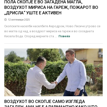
ПОЛА СКОПЈЕ Е ВО ЗАГАДЕНА МАГЛА,
ВОЗДУХОТ МИРИСА НА ГАРЕЖ, ПОЖАРОТ ВО
„ДРИСЛА“ УШТЕ Е АКТИВЕН
12 септември 2025
Скопските населби населбите Аеродром, Ново Лисиче утрово се
во магла од чад, а воздухот мириса на гареж и во соседната
Кисела Вода. Според мерните ста ...
Повеќе
ВОЗДУХОТ ВО СКОПЈЕ САМО ИЗГЛЕДА
ЗАГАДЕН, АМА НЕ Е АЛАРМАНТНО КАКО ШТО