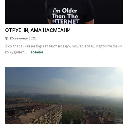
ОТРУЕНИ, АМА НАСМЕАНИ
12 септември 2025
Ако гласачите не бараат чист воздух, зошто тогаш партиите би им
го нуделе? ...
Повеќе