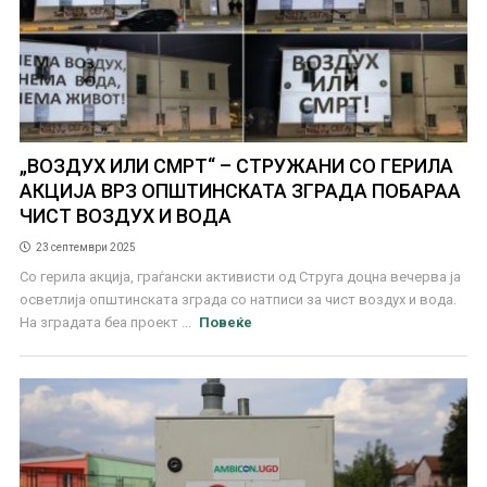
„ВОЗДУХ ИЛИ СМРТ“ – СТРУЖАНИ СО ГЕРИЛА
АКЦИЈА ВРЗ ОПШТИНСКАТА ЗГРАДА ПОБАРАА
ЧИСТ ВОЗДУХ И ВОДА
23 септември 2025
Со герила акција, граѓански активисти од Струга доцна вечерва ја
осветлија општинската зграда со натписи за чист воздух и вода.
На зградата беа проект ...
Повеќе