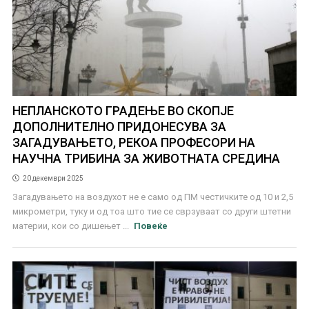
НЕПЛАНСКОТО ГРАДЕЊЕ ВО СКОПЈЕ
ДОПОЛНИТЕЛНО ПРИДОНЕСУВА ЗА
ЗАГАДУВАЊЕТО, РЕКОА ПРОФЕСОРИ НА
НАУЧНА ТРИБИНА ЗА ЖИВОТНАТА СРЕДИНА
20 декември 2025
Загадувањето на воздухот не е само од ПМ честичките од 10 и 2,5
микрометри, туку и од тоа што тие се сврзуваат со други штетни
материи, кои со дишењет ...
Повеќе