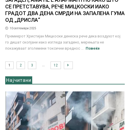
СЕ ПРЕТСТАВУВА, РЕЧЕ МИЦКОСКИ ИАКО
ГРАДОТ ДВА ДЕНА СМРДИ НА ЗАПАЛЕНА ГУМА
ОД „ДРИСЛА“
10 септември 2025
Премиерот Христијан Мицкоски денеска рече дека воздухот кој
го дишат скопјани иако изгледа загадено, мерењата не
покажуваат зголемени токсични вреднос ...
Повеќе
…
1
2
3
12
Најчитани