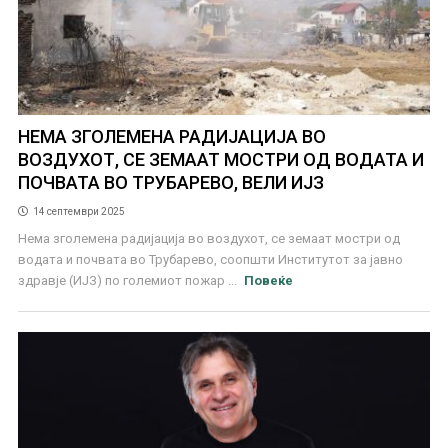
НЕМА ЗГОЛЕМЕНА РАДИЈАЦИЈА ВО
ВОЗДУХОТ, СЕ ЗЕМААТ МОСТРИ ОД ВОДАТА И
ПОЧВАТА ВО ТРУБАРЕВО, ВЕЛИ ИЈЗ
14 септември 2025
Нема зголемена радијација во воздухот, се земаат мостри од
водата и почвата во Трубарево, соопшти Институтот за јавно
здравје (ИЈЗ) по големиот пожар ...
Повеќе