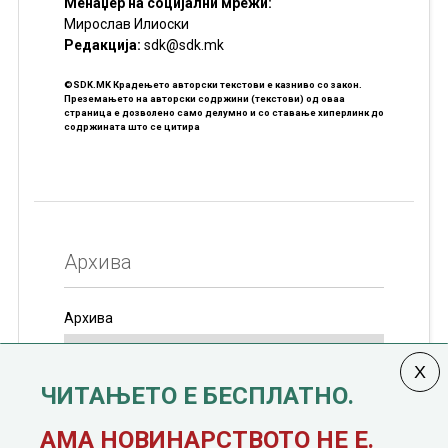
Менаџер на социјални мрежи:
Мирослав Илиоски
Редакцијa:
sdk@sdk.mk
©SDK.MK Крадењето авторски текстови е казниво со закон.
Преземањето на авторски содржини (текстови) од оваа
страница е дозволено само делумно и со ставање хиперлинк до
содржината што се цитира
Архива
Архива
ЧИТАЊЕТО Е БЕСПЛАТНО.
Колумната
САКАМ ДА КАЖАМ
излегува од 12
АМА НОВИНАРСТВОТО НЕ Е.
јануари, 1991 година