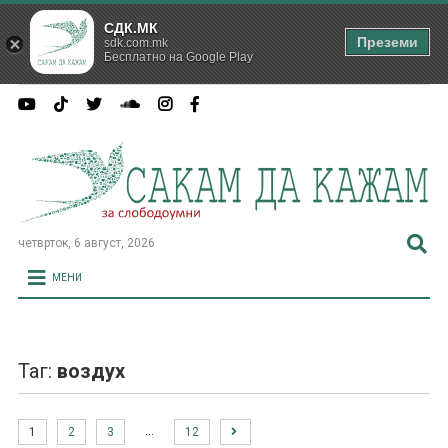
СДК.МК
Преземи
sdk.com.mk
Бесплатно на Google Play
четврток, 6 август, 2026
МЕНИ
Таг:
воздух
…
1
2
3
12