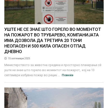
УШТЕ НЕ СЕ ЗНАЕ ШТО ГОРЕЛО ВО МОМЕНТОТ
НА ПОЖАРОТ ВО ТРУБАРЕВО, КОМПАНИЈАТА
ИМА ДОЗВОЛА ДА ТРЕТИРА 20 ТОНИ
НЕОПАСЕН И 500 КИЛА ОПАСЕН ОТПАД
ДНЕВНО
15 септември 2025
Министерството за животна средина и просторно планирање сѐ
уште не знае што горело во моментот на пожарот, кој на 13
септември избувна пожар во рецик ...
Повеќе