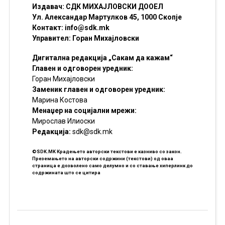
Издавач: СДК МИХАЈЛОВСКИ ДООЕЛ
Ул. Александар Мартулков 45, 1000 Скопје
Контакт:
info@sdk.mk
Управител: Горан Михајловски
Дигитална редакција „Сакам да кажам“
Главен и одговорен уредник:
Горан Михајловски
Заменик главен и одговорен уредник:
Марина Костова
Менаџер на социјални мрежи:
Мирослав Илиоски
Редакцијa:
sdk@sdk.mk
©SDK.MK Крадењето авторски текстови е казниво со закон.
Преземањето на авторски содржини (текстови) од оваа
страница е дозволено само делумно и со ставање хиперлинк до
содржината што се цитира