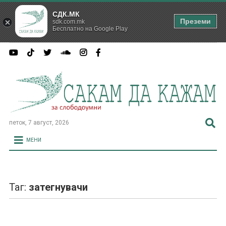
СДК.МК
Преземи
sdk.com.mk
Бесплатно на Google Play
петок, 7 август, 2026
МЕНИ
Таг:
затегнувачи