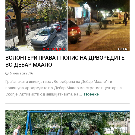
ВОЛОНТЕРИ ПРАВАТ ПОПИС НА ДРВОРЕДИТЕ
ВО ДЕБАР МААЛО
5 ноември 2016
Граѓанската иницијатива „Во одбрана на Дебар Маало“ ги
попишува дрворедите во Дебар Маало во строгиот центар на
Скопје. Активисти од иницијативата, на ...
Повеќе