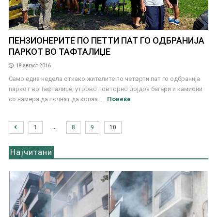
ПЕНЗИОНЕРИТЕ ПО ПЕТТИ ПАТ ГО ОДБРАНИЈА
ПАРКОТ ВО ТАФТАЛИЏЕ
18 август 2016
Само една недела откако жителите по четврти пат го одбранија
паркот во Тафталиџе, утрово повторно дојдоа багери и камиони
со намера да почнат да копаа ...
Повеќе
…
1
8
9
10
Најчитани