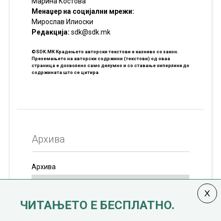
Марина Костова
Менаџер на социјални мрежи:
Мирослав Илиоски
Редакцијa:
sdk@sdk.mk
©SDK.MK Крадењето авторски текстови е казниво со закон.
Преземањето на авторски содржини (текстови) од оваа
страница е дозволено само делумно и со ставање хиперлинк до
содржината што се цитира
Архива
Архива
ЧИТАЊЕТО Е БЕСПЛАТНО.
Колумната
САКАМ ДА КАЖАМ
излегува од 12