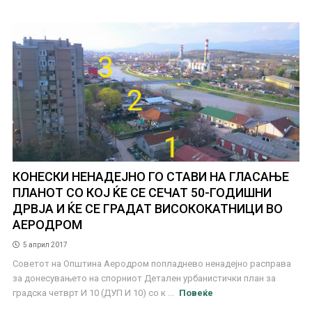
КОНЕСКИ НЕНАДЕЈНО ГО СТАВИ НА ГЛАСАЊЕ
ПЛАНОТ СО КОЈ ЌЕ СЕ СЕЧАТ 50-ГОДИШНИ
ДРВЈА И ЌЕ СЕ ГРАДАТ ВИСОКОКАТНИЦИ ВО
АЕРОДРОМ
5 април 2017
Советот на Општина Аеродром попладнево ненадејно расправа
за донесувањето на спорниот Детален урбанистички план за
градска четврт И 10 (ДУП И 10) со к ...
Повеќе