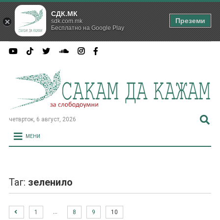
СДК.МК
Преземи
sdk.com.mk
Бесплатно на Google Play
четврток, 6 август, 2026
МЕНИ
Таг:
зеленило
…
1
8
9
10