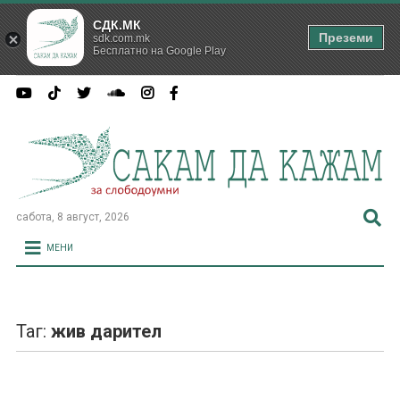
СДК.МК
Преземи
sdk.com.mk
Бесплатно на Google Play
сабота, 8 август, 2026
МЕНИ
Таг:
жив дарител