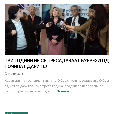
ТРИ ГОДИНИ НЕ СЕ ПРЕСАДУВААТ БУБРЕЗИ ОД
ПОЧИНАТ ДАРИТЕЛ
8 март 2018
Кадаверична трансплантација на бубрези, или пресадување бубрег
од мртов дарител нема трета година, а годинава направени се
четири трансплантации од жи ...
Повеќе