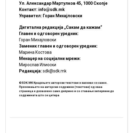
Ул. Александар Мартулков 45, 1000 Скопје
Контакт:
info@sdk.mk
Управител: Горан Михајловски
Дигитална редакција „Сакам да кажам“
Главен и одговорен уредник:
Горан Михајловски
Заменик главен и одговорен уредник:
Марина Костова
Менаџер на социјални мрежи:
Мирослав Илиоски
Редакцијa:
sdk@sdk.mk
©SDK.MK Крадењето авторски текстови е казниво со закон.
Преземањето на авторски содржини (текстови) од оваа
страница е дозволено само делумно и со ставање хиперлинк до
содржината што се цитира