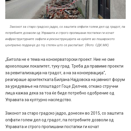
Законот за старо градско јадро, со заштита опфати голем дел од градот, па
потребните дозволи од Управата и строго пропишани постапки ги кочат
инфраструктурните зафати и реконструкцијата на куќите во поширокото
централно подрачје до тој степен што се распаѓаат. (Фото: СДК.МК)
„Битола не е тема на конзерваторски проект. Ние не сме
археолошки локалитет, туку град. Треба да правиме проекти
за ревитализација на градот, а на за конзервација“,
реагираше архитектката Билјана Најдовска на јавниот форум
за уредување на плоштадот Гоце Делчев, откако стручни
лица кажаа дека за тоа ќе биде потребно одобрение од
Управата за културно наследство.
Законот за старо градско јадро, донесен во 2015, со заштита
опфати голем дел од градот, па потребните дозволи од
Управата и строго пропишани постапки ги кочат