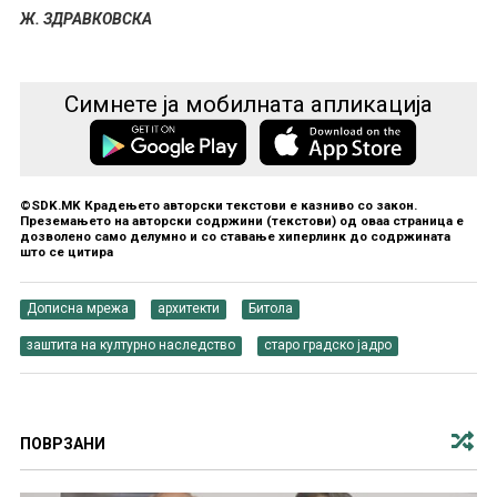
Ж. ЗДРАВКОВСКА
Симнете ја мобилната апликација
©SDK.MK Крадењето авторски текстови е казниво со закон.
Преземањето на авторски содржини (текстови) од оваа страница е
дозволено само делумно и со ставање хиперлинк до содржината
што се цитира
Дописна мрежа
архитекти
Битола
заштита на културно наследство
старо градско јадро
ПОВРЗАНИ