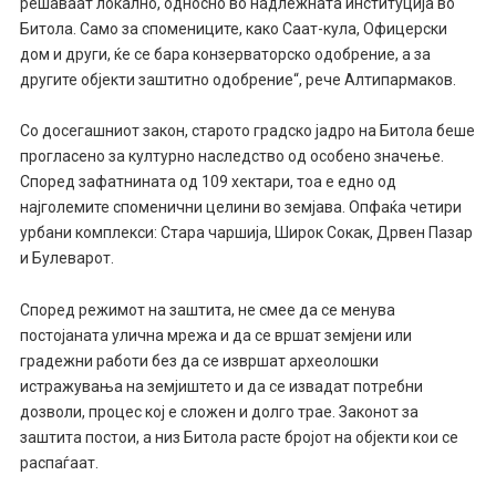
решаваат локално, односно во надлежната институција во
Битола. Само за спомениците, како Саат-кула, Офицерски
дом и други, ќе се бара конзерваторско одобрение, а за
другите објекти заштитно одобрение“, рече Алтипармаков.
Со досегашниот закон, старото градско јадро на Битола беше
прогласено за културно наследство од особено значење.
Според зафатнината од 109 хектари, тоа е едно од
најголемите споменични целини во земјава. Опфаќа четири
урбани комплекси: Стара чаршија, Широк Сокак, Дрвен Пазар
и Булеварот.
Според режимот на заштита, не смее да се менува
постојаната улична мрежа и да се вршат земјени или
градежни работи без да се извршат археолошки
истражувања на земјиштето и да се извадат потребни
дозволи, процес кој е сложен и долго трае. Законот за
заштита постои, а низ Битола расте бројот на објекти кои се
распаѓаат.