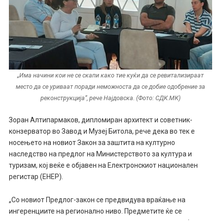
„Има начини кои не се скапи како тие куќи да се ревитализираат
место да се уриваат поради неможноста да се добие одобрение за
реконструкција“, рече Најдовска. (Фото: СДК.МК)
Зоран Алтипармаков, дипломиран архитект и советник-
конзерватор во Завод и Музеј Битола, рече дека во тек е
носењето на новиот Закон за заштита на културно
наследство на предлог на Министерството за култура и
туризам, кој веќе е објавен на Електронскиот национален
регистар (ЕНЕР).
„Со новиот Предлог-закон се предвидува враќање на
ингеренциите на регионално ниво. Предметите ќе се