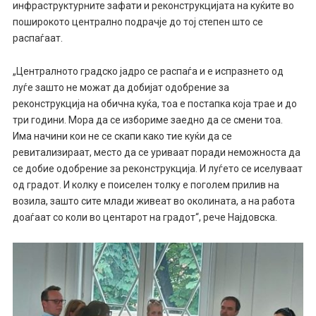
инфраструктурните зафати и реконструкцијата на куќите во
поширокото централно подрачје до тој степен што се
распаѓаат.
„Централното градско јадро се распаѓа и е испразнето од
луѓе зашто не можат да добијат одобрение за
реконструкција на обична куќа, тоа е постапка која трае и до
три години. Мора да се избориме заедно да се смени тоа.
Има начини кои не се скапи како тие куќи да се
ревитализираат, место да се уриваат поради неможноста да
се добие одобрение за реконструкција. И луѓето се иселуваат
од градот. И колку е поиселен толку е поголем прилив на
возила, зашто сите млади живеат во околината, а на работа
доаѓаат со коли во центарот на градот“, рече Најдовска.