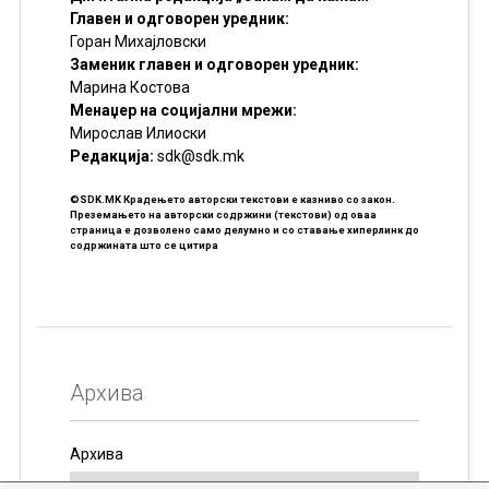
Главен и одговорен уредник:
Горан Михајловски
Заменик главен и одговорен уредник:
Марина Костова
Менаџер на социјални мрежи:
Мирослав Илиоски
Редакцијa:
sdk@sdk.mk
©SDK.MK Крадењето авторски текстови е казниво со закон.
Преземањето на авторски содржини (текстови) од оваа
страница е дозволено само делумно и со ставање хиперлинк до
содржината што се цитира
Архива
Архива