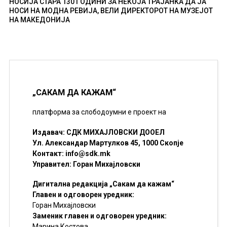
НОСИЈА СТАРА 130 ГОДИНИ ЗА НЕКОЈА ТРАЈАНКА ДА ЈА
НОСИ НА МОДНА РЕВИЈА, ВЕЛИ ДИРЕКТОРОТ НА МУЗЕЈОТ
НА МАКЕДОНИЈА
„САКАМ ДА КАЖАМ“
платформа за слободоумни е проект на
Издавач: СДК МИХАЈЛОВСКИ ДООЕЛ
Ул. Александар Мартулков 45, 1000 Скопје
Контакт:
info@sdk.mk
Управител: Горан Михајловски
Дигитална редакција „Сакам да кажам“
Главен и одговорен уредник:
Горан Михајловски
Заменик главен и одговорен уредник:
Марина Костова