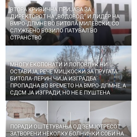
ВТОРА КРИВИЧНА ПРИЈАВА ЗА
ДИРЕКТОРОТ НА „ВОДОВОД“ И ЛИДЕР НА
ВМРО-ДПМНЕ ВО БИТОЛА МИЛЕВСКИ, СО
СЛУЖБЕНО ВОЗИЛО ПАТУВАЛ ВО
СТРАНСТВО
МНОГУ ЕКСПОНАТИ И ЛОПОВЛУК НИ
ОСТАВИЈА, РЕЧЕ МИЦКОСКИ ЗА ПРУГАТА
БИТОЛА-ЛЕРИН ЧИЈА ИЗГРАДБА
ПРОПАДНА ВО ВРЕМЕТО НА ВМРО-ДПМНЕ, А
СДСМ ЈА ИЗГРАДИ, НО НЕ Е ПУШТЕНА
ПОРАДИ ОШТЕТУВАЊА ОД ЗЕМЈОТРЕСОТ
ЗАТВОРЕНИ НЕКОЛКУ БОЛНИЧКИ СОБИ НА