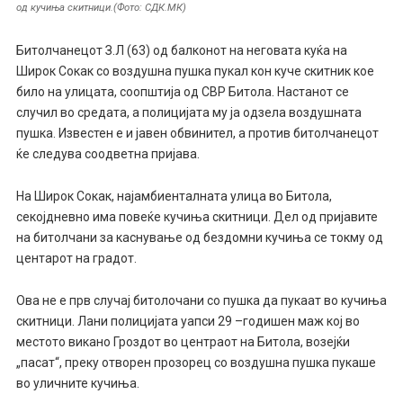
од кучиња скитници.(Фото: СДК.МК)
Битолчанецот З.Л (63) од балконот на неговата куќа на
Широк Сокак со воздушна пушка пукал кон куче скитник кое
било на улицата, соопштија од СВР Битола. Настанот се
случил во средата, а полицијата му ја одзела воздушната
пушка. Известен е и јавен обвинител, а против битолчанецот
ќе следува соодветна пријава.
На Широк Сокак, најамбиенталната улица во Битола,
секојдневно има повеќе кучиња скитници. Дел од пријавите
на битолчани за каснување од бездомни кучиња се токму од
центарот на градот.
Ова не е прв случај битолочани со пушка да пукаат во кучиња
скитници. Лани полицијата уапси 29 –годишен маж кој во
местото викано Гроздот во центраот на Битола, возејќи
„пасат“, преку отворен прозорец со воздушна пушка пукаше
во уличните кучиња.