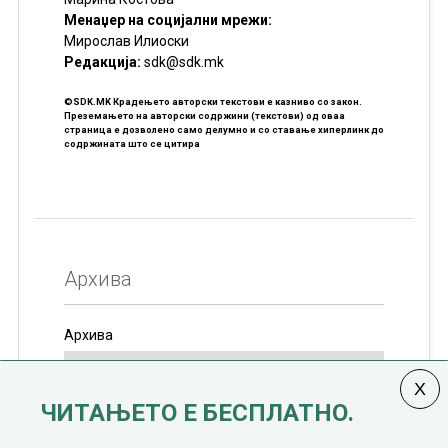
Менаџер на социјални мрежи:
Мирослав Илиоски
Редакцијa:
sdk@sdk.mk
©SDK.MK Крадењето авторски текстови е казниво со закон.
Преземањето на авторски содржини (текстови) од оваа
страница е дозволено само делумно и со ставање хиперлинк до
содржината што се цитира
Архива
Архива
ЧИТАЊЕТО Е БЕСПЛАТНО.
Колумната
САКАМ ДА КАЖАМ
излегува од 12