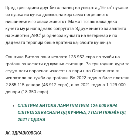
Пред три години друг битолчанец на улицата „16-та“ пукаше
со пушка во кучка доилка, на која само погрешното
нишанење ѝ го спаси животот. Мажот тогаш кажа дека
кучето му ја нападнало сопругата. Здружението за заштита
на животни „АRC“ ја однесоа кучката на ветеринар и по
дадената терапија беше вратена кај своите кученца.
Оп
ш
тина
Битола
лани исплати 123.952 евра по тужби на
граѓани за каснати од кучиња скитници. За три години дури за
седум пати пораснал износот на пари што Општината ги
исплатила по тужби од граѓани. В
о 2022 година биле платени
2.885.115 денари (46.912 евра), а во 2021 година 1.129.000
денари (18.350 евра).
ОПШТИНА БИТОЛА ЛАНИ ПЛАТИЛА 126.000 ЕВРА
ОШТЕТА ЗА КАСНАТИ ОД КУЧИЊА, 7 ПАТИ ПОВЕЌЕ ОД
2021 ГОДИНА
Ж. ЗДРАВКОВСКА