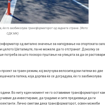
а, ќе го заобиколува трансформаторот од задната страна. (Фото:
СДК.МК)
аснформатор од витално значење за напојување на спортската сала
 и целото Шеталиште, па не можеле да го отстранат. Доколку се
ше потреба за што поскоро пуштање на улицата за да се растовар
 проект за траен режим, кој вклучува велосипедски патеки во две
шачката патека, која дорпва ќе се доградува, ќе го заобиколува
 години. Во ниту еден момент не го оставивме трансформаторот ка
лучивме да инвестираме, да градиме и сите предизвици да ги
проектанти. Лично сметам дека трансформаторот, освен можеби