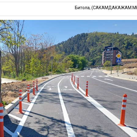
Битола, (САКАМДАКАЖАМ.М