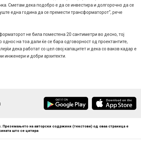
чка. Сметам дека подобро е да се инвестира и долгорочно да се
а уште една година да се премести трансформаторот“, рече
орматорот не била поместена 20 сантиметри во десно, тој
 однос на тоа дали ќе се бара одговорност од проектантите,
јќи дека работат со цел свој капацитет и дека со ваков кадар е
и инженери и добри архитекти.
а
. Преземањето на авторски содржини (текстови) од оваа страница е
ината што се цитира