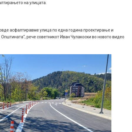
алтирањето на улицата.
е овде асфалтиравме улица по една година проектирање и
 Општината“, рече советникот Иван Чулакоски во новото видео