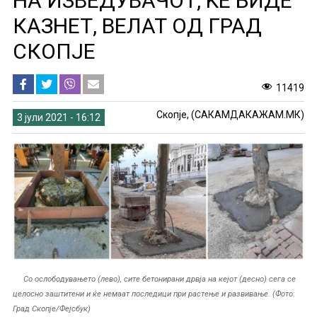
НА ИЗВЕДУВАЧОТ, ЌЕ БИДЕ
КАЗНЕТ, ВЕЛАТ ОД ГРАД
СКОПЈЕ
11419
Скопје, (САКАМДАКАЖАМ.МК)
3 јули 2021 - 16:12
Со ослободувањето (лево), сите бетонирани дрвја на кејот (десно) сега се
целосно заштитени и ќе немаат последици при растење и развивање. (Фото:
Град Скопје/Фејсбук)