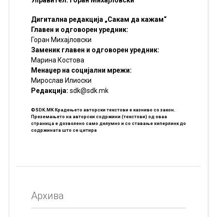
Управител: Горан Михајловски
Дигитална редакција „Сакам да кажам“
Главен и одговорен уредник:
Горан Михајловски
Заменик главен и одговорен уредник:
Марина Костова
Менаџер на социјални мрежи:
Мирослав Илиоски
Редакцијa:
sdk@sdk.mk
©SDK.MK Крадењето авторски текстови е казниво со закон.
Преземањето на авторски содржини (текстови) од оваа
страница е дозволено само делумно и со ставање хиперлинк до
содржината што се цитира
Архива