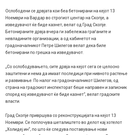
Ослободени се дрвјата кои беа бетонирани на кејот 13
Ноември на Вардар во строгиот центар на Скопје, а
изведувачот ќе биде казнет, велат од Град Скопје.
Бетонираните дрвја вчера ги забележаа граѓаните и
невладините организации, а од кабинетот на
градоначалникот Петре Шилегов велат дека биле
бетонирани по грешка на изведувачот.
„Со ослободувањето, сите дрвја на кејот сега се целосно
заштитени и нема да имаат последици при нивното растење
и развивање. По налог на градоначалникот Шилегов, од
страна на градскиот инспекторат беше направен и записник
според кој изведувачот ќе биде казнет“, велат градските
власти.
Град Скопје привршува со реконструкцијата на кејот 13
Ноември. Се поплочува шеталиштето во делот кај хотелот
„Холидеј ин“, по што ќе следува поставување нови