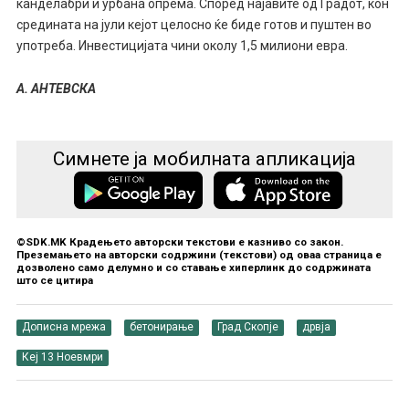
канделабри и урбана опрема. Според најавите од Градот, кон
средината на јули кејот целосно ќе биде готов и пуштен во
употреба. Инвестицијата чини околу 1,5 милиони евра.
А. АНТЕВСКА
Симнете ја мобилната апликација
©SDK.MK Крадењето авторски текстови е казниво со закон.
Преземањето на авторски содржини (текстови) од оваа страница е
дозволено само делумно и со ставање хиперлинк до содржината
што се цитира
Дописна мрежа
бетонирање
Град Скопје
дрвја
Кеј 13 Ноевмри