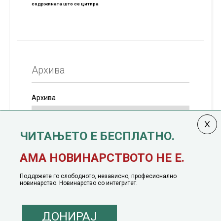
содржината што се цитира
Архива
Архива
ЧИТАЊЕТО Е БЕСПЛАТНО.
Колумната
САКАМ ДА КАЖАМ
излегува од 12
АМА НОВИНАРСТВОТО НЕ Е.
јануари, 1991 година
Поддржете го слободното, независно, професионално
новинарство. Новинарство со интегритет.
ДОНИРАЈ