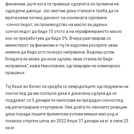
финансии, уште кога се правеше одлуката за промена на
одредени даноци. Јас сметам дека стапката треба да се
врати,нема логика данокот на основната суровина
-сончогледот, за производство на масло за јадење
сончогледот да биде 10 отсто а на нерафинираното масло
кое се преработува да биде 5%. Вчера разговарав со
министерот за финансии и тој ги задолжи ресорите оваа
измена да биде што поскоро направена. Веднаш штом
Владата ќе може да носи одлуки, оваа стапка ќе биде
исправена“, кажа Николовски, одговарајќи на новинарско
прашање.
Тој беше во Велес на средба со земјоделците одгледувачи на
сончоглед да им соопшти дека е донесена одлука да се
поддржат со 5 денари по килограм за предаден сончоглед
кај регистрирани откупувачи. Ова доаѓа по ланските реакции
дека поради лошите временски услови имаше мал род и
пониска откупна цена, во 2022 беше 37 денари за кг а лани 23
за кг.