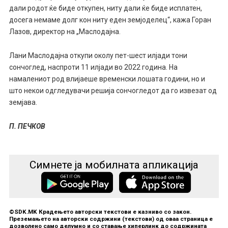
дали родот ќе биде откупен, ниту дали ќе биде исплатен,
досега немаме долг кон ниту еден земјоделец“, кажа Горан
Лазов, директор на „Маслодајна.
Лани Маслодајна откупи околу пет-шест илјади тони
сончоглед, наспроти 11 илјади во 2022 година. На
намалениот род влијаеше временски лошата години, но и
што некои одгледувачи решија сончогледот да го извезат од
земјава.
П. ПЕЧКОВ
Симнете ја мобилната апликација
©SDK.MK Крадењето авторски текстови е казниво со закон.
Преземањето на авторски содржини (текстови) од оваа страница е
дозволено само делумно и со ставање хиперлинк до содржината