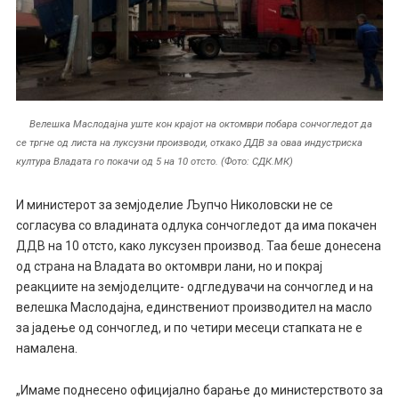
Велешка Маслодајна уште кон крајот на октомври побара сончогледот да
се тргне од листа на луксузни производи, откако ДДВ за оваа индустриска
култура Владата го покачи од 5 на 10 отсто. (Фото: СДК.МК)
И министерот за земјоделие Љупчо Николовски не се
согласува со владината одлука сончогледот да има покачен
ДДВ на 10 отсто, како луксузен производ. Таа беше донесена
од страна на Владата во октомври лани, но и покрај
реакциите на земјоделците- одгледувачи на сончоглед и на
велешка Маслодајна, единствениот производител на масло
за јадење од сончоглед, и по четири месеци стапката не е
намалена.
„Имаме поднесено официјално барање до министерството за