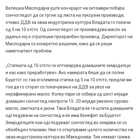
Велешка Маслодајна уште кон крајот на октомври побара
сончогледот да се тргне од листа на луксузни производи,
откако ДДВ за оваа индустриска култура Владата го покачи
од 5 на 10 отсто. Од сончогледот се произведува масло за
јадење кој е стратешки прехранбен производ. Директорот на
Маслодајна со конкретно решение, како да се реши
наметнатиот проблем.
„Стапката од 10 отсто ги оптоварува домашните земјоделци
и нас како преработувач. Ако намерата беше да се полни
Буџетот со таа зголемена стапка од 5 на 10 отсто, предлагам
тоа да го сторат со покачување на ДДВ за увоз на
нерафинирано масло. Колку пари се собира од шест илјади
домашен сончоглед наспроти 15 -20 илјади увезено сурово
масло, сметката е јасна. Така Владата ќе ги штити домашните
одгледувачи на сончоглед и ќе има бенефит за Буџетот.
Земјоделците кои одгледуваат сончоглед во земјава се со
обезбеден пласман. Ние го откупуваме целото количество на
оваа индустриска култура во Македонија. Тие немаат грижа