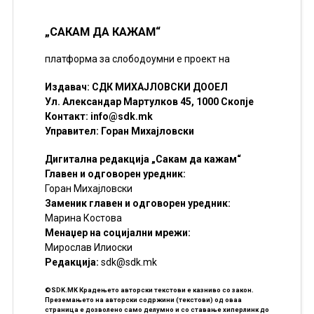
„САКАМ ДА КАЖАМ“
платформа за слободоумни е проект на
Издавач: СДК МИХАЈЛОВСКИ ДООЕЛ
Ул. Александар Мартулков 45, 1000 Скопје
Контакт:
info@sdk.mk
Управител: Горан Михајловски
Дигитална редакција „Сакам да кажам“
Главен и одговорен уредник:
Горан Михајловски
Заменик главен и одговорен уредник:
Марина Костова
Менаџер на социјални мрежи:
Мирослав Илиоски
Редакцијa:
sdk@sdk.mk
©SDK.MK Крадењето авторски текстови е казниво со закон.
Преземањето на авторски содржини (текстови) од оваа
страница е дозволено само делумно и со ставање хиперлинк до