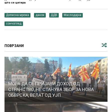
што се цитира
Дописна мрежа
данок
ДДВ
Маслодајна
сончоглед
ПОВРЗАНИ
МОРА ДА СЕ ПРИЈАВИ ДОХОД ОД
СТРАНСТВО, НЕ СТАНУВА ЗБОР ЗА НОВА
ОБВРСКА, ВЕЛАТ ОД УЈП