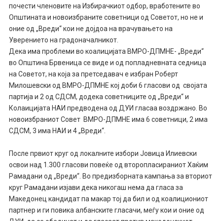
почести членовите на Избирачкиот одбор, вработените во
Општината и новоизбраните советници од Советот, но не и
оние од „Вреди“ кои не дојдоа на врачувањето на
Уверението на градоначалникот.
Дека има проблеми во коалицијата ВМРО-ДПМНЕ- „Вреди“
во Општина Брвеница се виде и од попладневната седница
на Советот, на која за претседавач е избран Роберт
Милошевски од ВМРО-ДПМНЕ кој доби 6 гласови од својата
партија и 2 од СДСМ, додека советниците од „Вреди“ и
Колаицијата НАИ предводена од ДУИ гласаа воздржано. Во
новоизбраниот Совет ВМРО-ДПМНЕ има 6 советници, 2 има
СДСМ, 3 има НАИ и 4 „Вреди“.
После првиот круг од локалните избори Јовица Илиевски
освои над 1.300 гласови повеќе од второпласираниот Хаќим
Рамадани од „Вреди“. Во предизборната кампања за вториот
круг Рамадани изјави дека никогаш нема да гласа за
Македонец кандидат па макар тој да бил и од коалициониот
партнер и ги повика албанските гласачи, меѓу кои и оние од