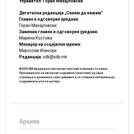
Управител: Горан Михајловски
Дигитална редакција „Сакам да кажам“
Главен и одговорен уредник:
Горан Михајловски
Заменик главен и одговорен уредник:
Марина Костова
Менаџер на социјални мрежи:
Мирослав Илиоски
Редакцијa:
sdk@sdk.mk
©SDK.MK Крадењето авторски текстови е казниво со закон.
Преземањето на авторски содржини (текстови) од оваа
страница е дозволено само делумно и со ставање хиперлинк до
содржината што се цитира
Архива