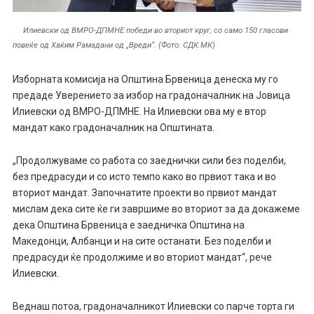
Илиевски од ВМРО-ДПМНЕ победи во вториот круг, со само 150 гласови
повеќе од Хаќим Рамадани од „Вреди“. (Фото: СДК.МК)
Изборната комисија на Општина Брвеница денеска му го
предаде Уверението за избор на градоначалник на Јовица
Илиевски од ВМРО-ДПМНЕ. На Илиевски ова му е втор
мандат како градоначалник на Општината.
„Продолжуваме со работа со заеднички сили без поделби,
без предрасуди и со исто темпо како во првиот така и во
вториот мандат. Започнатите проекти во првиот мандат
мислам дека сите ќе ги завршиме во вториот за да докажеме
дека Општина Брвеница е заедничка Општина на
Македонци, Албанци и на сите останати. Без поделби и
предрасуди ќе продолжиме и во вториот мандат“, рече
Илиевски.
Веднаш потоа, градоначалникот Илиевски со парче торта ги