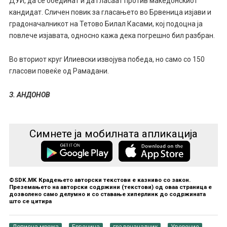
ДУИ, да се обединат и да гласаат против македонскиот
кандидат. Сличен повик за гласањето во Брвеница изјави и
градоначалникот на Тетово Билал Касами, кој подоцна ја
повлече изјавата, односно кажа дека погрешно бил разбран.
Во вториот круг Илиевски извојува победа, но само со 150
гласови повеќе од Рамадани.
З. АНДОНОВ
Симнете ја мобилната апликација
©SDK.MK Крадењето авторски текстови е казниво со закон.
Преземањето на авторски содржини (текстови) од оваа страница е
дозволено само делумно и со ставање хиперлинк до содржината
што се цитира
Дописна мрежа
Брвеница
градоначалник
Уверение