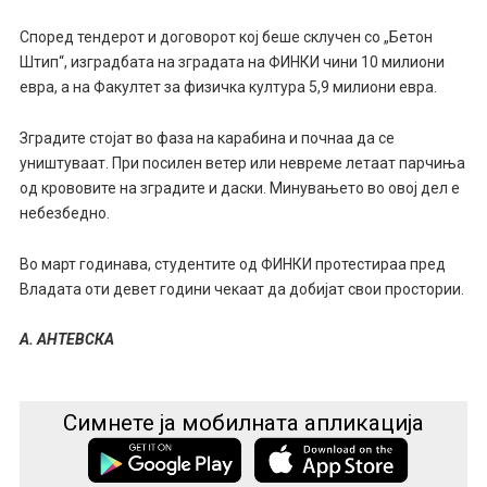
Според тендерот и договорот кој беше склучен со „Бетон
Штип“, изградбата на зградата на ФИНКИ чини 10 милиони
евра, а на Факултет за физичка култура 5,9 милиони евра.
Зградите стојат во фаза на карабина и почнаа да се
уништуваат. При посилен ветер или невреме летаат парчиња
од крововите на зградите и даски. Минувањето во овој дел е
небезбедно.
Во март годинава, студентите од ФИНКИ протестираа пред
Владата оти девет години чекаат да добијат свои простории.
А. АНТЕВСКА
Симнете ја мобилната апликација