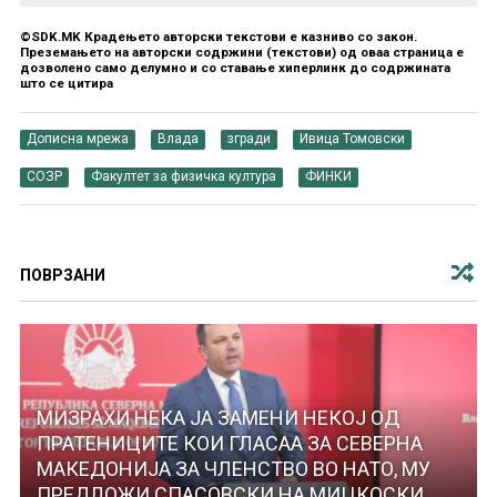
©SDK.MK Крадењето авторски текстови е казниво со закон.
Преземањето на авторски содржини (текстови) од оваа страница е
дозволено само делумно и со ставање хиперлинк до содржината
што се цитира
Дописна мрежа
Влада
згради
Ивица Томовски
СОЗР
Факултет за физичка култура
ФИНКИ
ПОВРЗАНИ
МИЗРАХИ НЕКА ЈА ЗАМЕНИ НЕКОЈ ОД
ПРАТЕНИЦИТЕ КОИ ГЛАСАА ЗА СЕВЕРНА
МАКЕДОНИЈА ЗА ЧЛЕНСТВО ВО НАТО, МУ
ПРЕДЛОЖИ СПАСОВСКИ НА МИЦКОСКИ