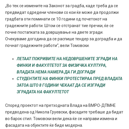
„Во тек се измените на Законот за градба, каде треба да се
предвидат одредени членови со кои ќе може да продолжи
градбата оти поминати се 10 години од почетокот на
градежните работи. Штом се отстранат тие пречки, ќе се
почне постапката за довршување на двете згради.
Очекуваме догодина да се распише тендер за доградба и да
почнат градежните работи“, вели Томовски.
ЛЕТААТ ПОКРИВИТЕ НА НЕДОВРШЕНИТЕ ЗГРАДИ НА
ФИНКИ И ФАКУЛТЕТОТ ЗА ФИЗИЧКА КУЛТУРА,
ВЛАДАТА НЕМА НАМЕРА ДА ГИ ДОГРАДИ
СТУДЕНТИТЕ НА ФИНКИ ПРОТЕСТИРАА ПРЕД ВЛАДАТА
ЗАТОА ШТО 8 ГОДИНИ ЧЕКААТ ДА СЕ ИЗГРАДИ
ЗГРАДАТА НА ФАКУЛТЕТОТ
Според проектот на претходната Влада на ВМРО-ДПМНЕ
предводена од Никола Груевски, фасадите требаше да бидат
во барок стил. Томовски вели дека ќе се направи измена и
фасадата на објектите ќе биде модерна.