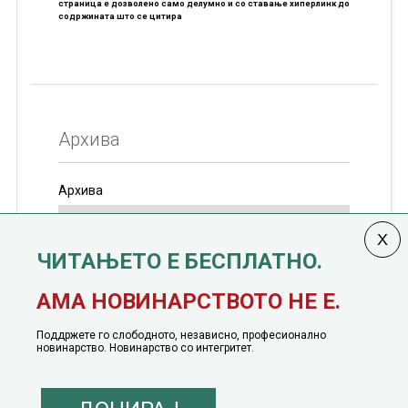
страница е дозволено само делумно и со ставање хиперлинк до
содржината што се цитира
Архива
Архива
ЧИТАЊЕТО Е БЕСПЛАТНО.
Колумната
САКАМ ДА КАЖАМ
излегува од 12
АМА НОВИНАРСТВОТО НЕ Е.
јануари, 1991 година
Поддржете го слободното, независно, професионално
новинарство. Новинарство со интегритет.