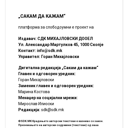
„САКАМ ДА КАЖАМ“
платформа за слободоумни е проект на
Издавач: СДК МИХАЈЛОВСКИ ДООЕЛ
Ул. Александар Мартулков 45, 1000 Скопје
Контакт:
info@sdk.mk
Управител: Горан Михајловски
Дигитална редакција „Сакам да кажам“
Главен и одговорен уредник:
Горан Михајловски
Заменик главен и одговорен уредник:
Марина Костова
Менаџер на социјални мрежи:
Мирослав Илиоски
Редакцијa:
sdk@sdk.mk
©SDK.MK Крадењето авторски текстови е казниво со закон.
Преземањето на авторски содржини (текстови) од оваа