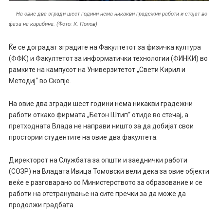
На овие два згради шест години нема никакви градежни работи и стојат во
фаза на карабина. (Фото: К. Попов)
Ќе се доградат зградите на Факултетот за физичка култура
(ФФК) и Факултетот за информатички технологии (ФИНКИ) во
рамките на кампусот на Универзитетот „Свети Кирил и
Методиј“ во Скопје.
На овие два згради шест години нема никакви градежни
работи откако фирмата „Бетон Штип“ отиде во стечај, а
претходната Влада не направи ништо за да добијат свои
простории студентите на овие два факултета.
Директорот на Службата за општи и заеднички работи
(СОЗР) на Владата Ивица Томовски вели дека за овие објекти
веќе е разговарано со Министерството за образование и се
работи на отстранување на сите пречки за да може да
продолжи градбата.