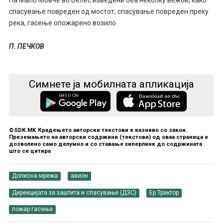
спасување повреден од мостот, спасување повреден преку
река, гасење опожарено возило.
П. ПЕЧКОВ
Симнете ја мобилната апликација
©SDK.MK Крадењето авторски текстови е казниво со закон.
Преземањето на авторски содржини (текстови) од оваа страница е
дозволено само делумно и со ставање хиперлинк до содржината
што се цитира
Дописна мрежа
авион
Дирекцијата за заштита и спасување (ДЗС)
Ер Трактор
пожар гасење