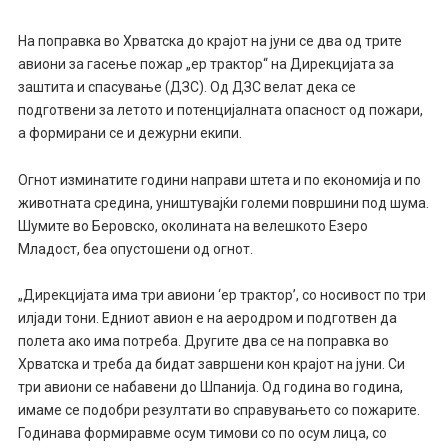
На поправка во Хрватска до крајот на јуни се два од трите
авиони за гасење пожар „ер трактор“ на Дирекцијата за
заштита и спасување (ДЗС). Од ДЗС велат дека се
подготвени за летото и потенцијалната опасност од пожари,
а формирани се и дежурни екипи.
Огнот изминатите години направи штета и по економија и по
животната средина, уништувајќи големи површини под шума.
Шумите во Беровско, околината на велешкото Езеро
Младост, беа опустошени од огнот.
„Дирекцијата има три авиони ‘ер трактор’, со носивост по три
илјади тони. Едниот авион е на аеродром и подготвен да
полета ако има потреба. Другите два се на поправка во
Хрватска и треба да бидат завршени кон крајот на јуни. Си
три авиони се набавени до Шпанија. Од година во година,
имаме се подобри резултати во справувањето со пожарите.
Годинава формиравме осум тимови со по осум лица, со