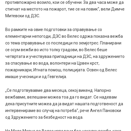
противпожарно возило, кои се обучени. За два часа може да
стигнат на местото на пожарот, тие се на повик“, вели Димче
Митевски од ДЗС.
Во рамките на овие подготовки за справување со
елементарни непогоди, ДЗС во Велес одржа показна вежба
со тема справување со последици по земјотрес. Планирани
се осум вежби во исто толку градови, во Велес беше
четвртата и учествуваа припадници на ДЗС, на здружението
за спасување во вода, волонтери на Црвен крст,
пожарникари, Итната помош, полицијата. Освен од Велес
имаше учесници и од Гевгелија.
„Се подготвувавме два месеца, секој викенд. Напорно
вежбавме, велешани можеа тоа да го видат. Се надевам
дека присутните можеа да ја видат нашата подготвеност да
интервенираме во случај на потреба“, рече Ангел Пановски
од Здружението за безбедност на вода.
На Мало Мовче во Велес изведени беа неколку вежби, како