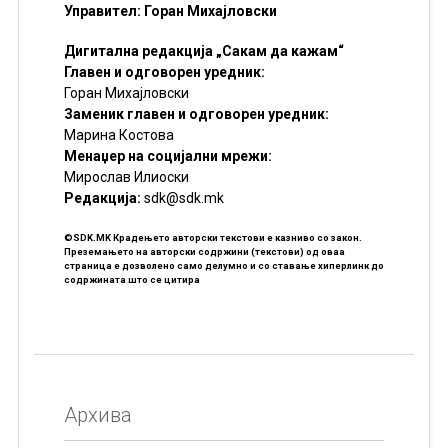
Управител: Горан Михајловски
Дигитална редакција „Сакам да кажам“
Главен и одговорен уредник:
Горан Михајловски
Заменик главен и одговорен уредник:
Марина Костова
Менаџер на социјални мрежи:
Мирослав Илиоски
Редакцијa:
sdk@sdk.mk
©SDK.MK Крадењето авторски текстови е казниво со закон.
Преземањето на авторски содржини (текстови) од оваа
страница е дозволено само делумно и со ставање хиперлинк до
содржината што се цитира
Архива