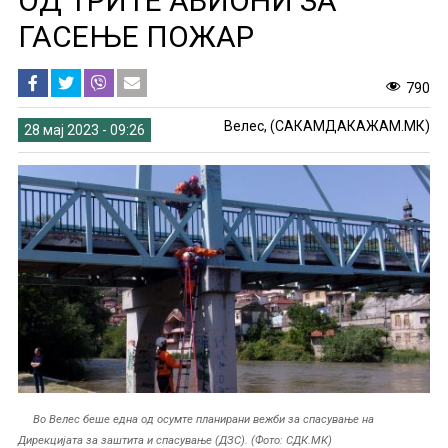
ОД ТРИТЕ АВИОНИ ЗА
ГАСЕЊЕ ПОЖАР
790
Велес, (САКАМДАКАЖАМ.МК)
28 мај 2023 - 09:26
Во Велес беше една од осумте планирани вежби за спасување на
Дирекцијата за заштита и спасување (ДЗС). (Фото: СДК.МК)