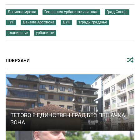
Дописна мрежа
Генерален урбанистички план
Град Скопје
ГУП
Данела Арсовска
ДУП
згради градење
планирање
урбанисти
ПОВРЗАНИ
ТЕТОВО Е ЕДИНСТВЕН ГРАД БЕЗ ПЕШАЧКА
ЗОНА