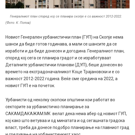
Генералниот план според кој се планира скопје е со важност 2012-2022.
(Фото: К. Попов)
Новиот Генерален урбанистички план (ГУП) на Скопје нема
шанси да биде готов годинава, а мали се шансите да се
изработи и да биде донесен и догодина. Генералниот план,
според кој сега се планира градот и се изработуваат
Деталните урбанистички планови (ДУП), беше донесен во
времето на ексградоначалникот Коце Трајановски и е со
важност 2012-2022 година. Веќе сме средина на 2022, а
новиот ГУП е на почеток.
Урбанисти од неколку скопски општини кои работат во
секторите за урбанистичко планирање за
САКАМДАКАЖАМ.МК велат дека нема абер од новиот ГУП,
кој како што ветуваа и од минатата и од сегашната градска
власт, треба да донесе подобро планирање на главниот град
и средување на урбанистичкиот хаос.