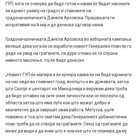
ГУП, кога се очекува да биде готов и какви ќе бидат насоките
за идниот развој на градот и ставовите на
градоначалничката Данела Арсовска. Прашањата ги
испративме на 6 мај и до денеска одговор нема.
Градоначалничката Данела Арсовска во изборната кампања
велеше дека кога ќе се изработи новиот Генерален план ќе го
даде на увид на граѓаните, па дури откако ќе ги слушне
нивното мислење, тој ќе биде донесен.
„Новиот ГУП ќе мапира и ќе креира каква ќе ни биде иднината
на нас овде во главниот град, воопшто и во државата, затоа
што Скопје е центарот на Македонија и верувам дека треба
да биде оставен на сите оние личности кои се експерти од
областа затоа што има луѓе кои што можат добро и
квалитетно да ја завршат оваа работа. Меѓутоа, уште
поважно е тоа што сметам дека Генералниот урбанистички
план треба да се отвори за граѓаните. Секој од граѓаните да
може да види и да знае што е она кое што се планира да му