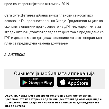
прес-конференцијата во октомври 2019.
Сега сите Детални урбанистички планови се носат врз
основа на Генералниот план на Скопје. Градоначалниците на
скопските општини при носењето на ДУП-те, маркичките за
згради што ги цртаат ги правдааат дека тоа е предвидено со
ГУП и дека не може да цртаат зеленило кога со генералниот
план се предвидува намена домување.
А. АНТЕВСКА
Симнете ја мобилната апликација
©SDK.MK Крадењето авторски текстови е казниво со закон.
Преземањето на авторски содржини (текстови) од оваа страница е
дозволено само делумно и со ставање хиперлинк до содржината
што се цитира