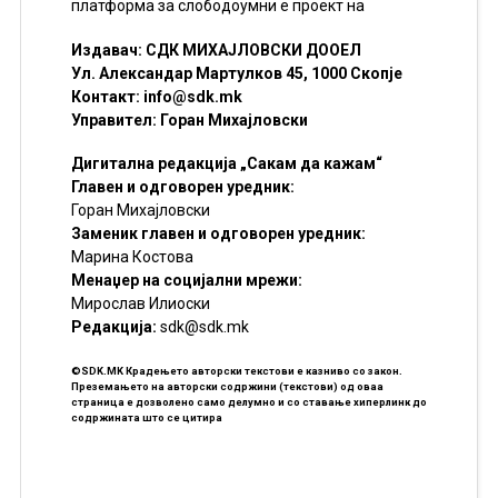
платформа за слободоумни е проект на
Издавач: СДК МИХАЈЛОВСКИ ДООЕЛ
Ул. Александар Мартулков 45, 1000 Скопје
Контакт:
info@sdk.mk
Управител: Горан Михајловски
Дигитална редакција „Сакам да кажам“
Главен и одговорен уредник:
Горан Михајловски
Заменик главен и одговорен уредник:
Марина Костова
Менаџер на социјални мрежи:
Мирослав Илиоски
Редакцијa:
sdk@sdk.mk
©SDK.MK Крадењето авторски текстови е казниво со закон.
Преземањето на авторски содржини (текстови) од оваа
страница е дозволено само делумно и со ставање хиперлинк до
содржината што се цитира