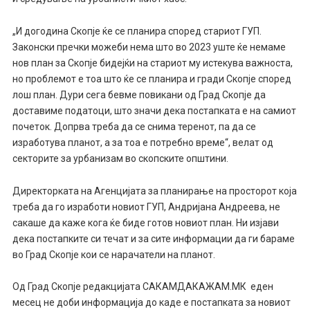
„И догодина Скопје ќе се планира според стариот ГУП.
Законски пречки можеби нема што во 2023 уште ќе немаме
нов план за Скопје бидејќи на стариот му истекува важноста,
но проблемот е тоа што ќе се планира и гради Скопје според
лош план. Дури сега бевме повикани од Град Скопје да
доставиме податоци, што значи дека постапката е на самиот
почеток. Допрва треба да се снима теренот, па да се
изработува планот, а за тоа е потребно време“, велат од
секторите за урбанизам во скопските општини.
Директорката на Агенцијата за планирање на просторот која
треба да го изработи новиот ГУП, Андријана Андреева, не
сакаше да каже кога ќе биде готов новиот план. Ни изјави
дека постапките си течат и за сите информации да ги бараме
во Град Скопје кои се нарачатели на планот.
Од Град Скопје редакцијата САКАМДАКАЖАМ.МК еден
месец не доби информација до каде е постапката за новиот