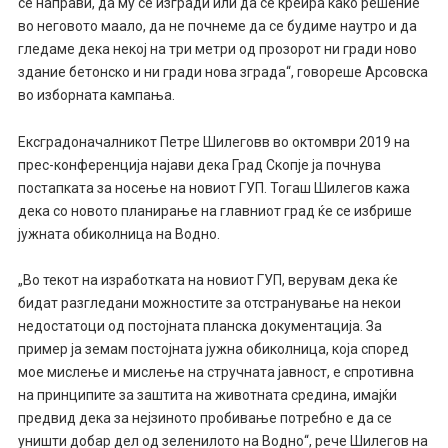
се направи, да му се изгради или да се креира како решение
во неговото маало, да не почнеме да се будиме наутро и да
гледаме дека некој на три метри од прозорот ни гради ново
здание бетонско и ни гради нова зграда“, говореше Арсовска
во изборната кампања.
Ексградоначалникот Петре Шилеговв во октомври 2019 на
прес-конференција најави дека Град Скопје ја почнува
постапката за носење на новиот ГУП. Тогаш Шилегов кажа
дека со новото планирање на главниот град ќе се избрише
јужната обиколница на Водно.
„Во текот на изработката на новиот ГУП, верувам дека ќе
бидат разгледани можностите за отстранување на некои
недостатоци од постојната планска документација. За
пример ја земам постојната јужна обиколница, која според
мое мислење и мислење на стручната јавност, е спротивна
на принципите за заштита на животната средина, имајќи
предвид дека за нејзиното пробивање потребно е да се
уништи добар дел од зеленилото на Водно“, рече Шилегов на