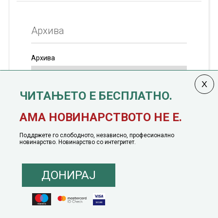
Архива
Архива
ЧИТАЊЕТО Е БЕСПЛАТНО.
Колумната
САКАМ ДА КАЖАМ
излегува од 12
АМА НОВИНАРСТВОТО НЕ Е.
јануари, 1991 година
Поддржете го слободното, независно, професионално
новинарство. Новинарство со интегритет.
ДОНИРАЈ
© 2016 - 2026 Сакам Да Кажам. Сите права задржани |
Маркетинг
понуда
|
Понуда за политичко рекламирање
|
Политика на приватност
|
Политика на инклузија
|
Кодекс на однесување