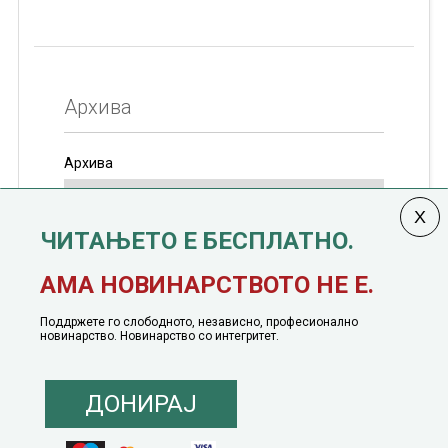
Архива
Архива
ЧИТАЊЕТО Е БЕСПЛАТНО.
Колумната
САКАМ ДА КАЖАМ
излегува од 12
АМА НОВИНАРСТВОТО НЕ Е.
јануари, 1991 година
Поддржете го слободното, независно, професионално
новинарство. Новинарство со интегритет.
ДОНИРАЈ
© 2016 - 2026 Сакам Да Кажам. Сите права задржани |
Маркетинг