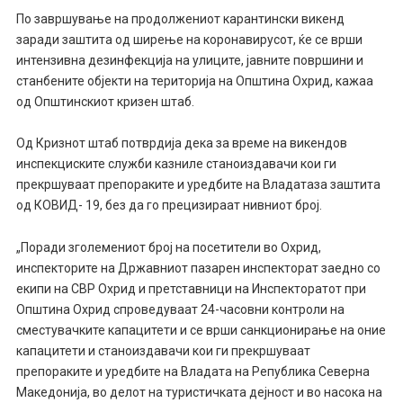
По завршување на продолжениот карантински викенд
заради заштита од ширење на коронавирусот, ќе се врши
интензивна дезинфекција на улиците, јавните површини и
станбените објекти на територија на Општина Охрид, кажаа
од Општинскиот кризен штаб.
Од Кризнот штаб потврдија дека за време на викендов
инспекциските служби казниле станоиздавачи кои ги
прекршуваат препораките и уредбите на Владатаза заштита
од КОВИД- 19, без да го прецизираат нивниот број.
„Поради зголемениот број на посетители во Охрид,
инспекторите на Државниот пазарен инспекторат заедно со
екипи на СВР Охрид и претставници на Инспекторатот при
Општина Охрид спроведуваат 24-часовни контроли на
сместувачките капацитети и се врши санкционирање на оние
капацитети и станоиздавачи кои ги прекршуваат
препораките и уредбите на Владата на Република Северна
Македонија, во делот на туристичката дејност и во насока на