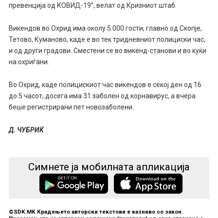
превенција од КОВИД-19”, велат од Кризниот штаб.
Викендов во Охрид има околу 5.000 гости, главно од Скопје,
Тетово, Куманово, каде е во тек тридневниот полициски час,
и од други градови. Сместени се во викенд-станови и во куќи
на охриѓани.
Во Охрид, каде полицискиот час викендов е секој ден од 16
до 5 часот, досега има 31 заболен од корнавирус, а вчера
беше регистрирани пет новозаболени.
Д. ЧУБРИЌ
Симнете ја мобилната апликација
©SDK.MK Крадењето авторски текстови е казниво со закон.