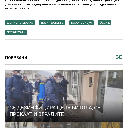
Преземањето на авторски содржини (текстови) од оваа страница е
дозволено само делумно и со ставање хиперлинк до содржината
што се цитира
Дописна мрежа
дезинфекција
коронавирус
Охрид
посетители
ПОВРЗАНИ
СЕ ДЕЗИНФИЦИРА ЦЕЛА БИТОЛА, СЕ
ПРСКААТ И ЗГРАДИТЕ