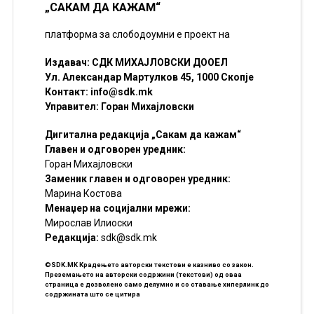
„САКАМ ДА КАЖАМ“
платформа за слободоумни е проект на
Издавач: СДК МИХАЈЛОВСКИ ДООЕЛ
Ул. Александар Мартулков 45, 1000 Скопје
Контакт:
info@sdk.mk
Управител: Горан Михајловски
Дигитална редакција „Сакам да кажам“
Главен и одговорен уредник:
Горан Михајловски
Заменик главен и одговорен уредник:
Марина Костова
Менаџер на социјални мрежи:
Мирослав Илиоски
Редакцијa:
sdk@sdk.mk
©SDK.MK Крадењето авторски текстови е казниво со закон.
Преземањето на авторски содржини (текстови) од оваа
страница е дозволено само делумно и со ставање хиперлинк до
содржината што се цитира