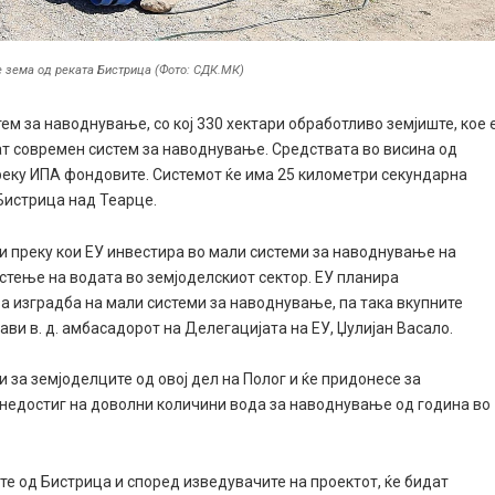
е зема од реката Бистрица (Фото: СДК.МК)
м за наводнување, со кој 330 хектари обработливо земјиште, кое 
јат современ систем за наводнување. Средствата во висина од
преку ИПА фондовите. Системот ќе има 25 километри секундарна
 Бистрица над Теарце.
ти преку кои ЕУ инвестира во мали системи за наводнување на
стење на водата во земјоделскиот сектор. ЕУ планира
за изградба на мали системи за наводнување, па така вкупните
ави в. д. амбасадорот на Делегацијата на ЕУ, Џулијан Васало.
 за земјоделците од овој дел на Полог и ќе придонесе за
 недостиг на доволни количини вода за наводнување од година во
те од Бистрица и според изведувачите на проектот, ќе бидат