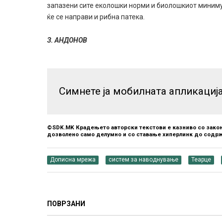
запазени сите еколошки норми и биолошкиот минимум
ќе се направи и рибна патека.
З. АНДОНОВ
Симнете ја мобилната апликациј
©SDK.MK Крадењето авторски текстови е казниво со закон
дозволено само делумно и со ставање хиперлинк до содрж
Дописна мрежа
систем за наводнување
Теарце
ПОВРЗАНИ