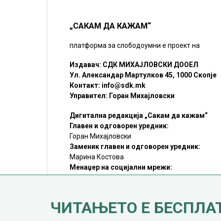
„САКАМ ДА КАЖАМ“
платформа за слободоумни е проект на
Издавач: СДК МИХАЈЛОВСКИ ДООЕЛ
Ул. Александар Мартулков 45, 1000 Скопје
Контакт:
info@sdk.mk
Управител: Горан Михајловски
Дигитална редакција „Сакам да кажам“
Главен и одговорен уредник:
Горан Михајловски
Заменик главен и одговорен уредник:
Марина Костова
Менаџер на социјални мрежи:
Мирослав Илиоски
Редакцијa:
sdk@sdk.mk
ЧИТАЊЕТО Е БЕСПЛА
©SDK.MK Крадењето авторски текстови е казниво со закон.
Преземањето на авторски содржини (текстови) од оваа