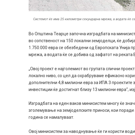
Системот ќе има 25 километри секундарна мрежа, а водата ќе с
Во Општина Теарце започна изградбата на минисисте
во сопственост на 150 локални земјоделци, ќе доби
1.750.000 евра се обезбедени од Европската Унија 
мрежа, а водата ќе се добива од зафатот на реката
„Овој проект е најголемиот во групата слични проек
локално ниво, со цел да охрабруваме ефикасно кори
дополнителни 4,8 милиони евра за ИПА 3 проектите 
инвестиции ќе достигнат близу 13 милиони евра“, изј
Изградбата на еден ваков минисистем многу ќе значи
зголемување на земјоделските приноси, кои поради
година се намалуваат.
Овој минисистем за наводнување ќе ги користи води