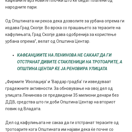
кафеаните врз новите плочки што ќе бидат платени од
народните пари.
Од Општината ни рекоа дека дозволите за урбана опрема ги
издава Град Скопје. Во врска со прашањето за терасите на
кафулињата, Град Скопје дава одобренија за користење
урбана опрема”, велат од Општина Центар.
КАФЕАНЏИИТЕ НА ЛЕНИНОВА НЕ САКААТ ДА ГИ
ОТСТРАНАТ ДИВИТЕ СТАКЛЕНИЦИ НА ТРОТОАРИТЕ, А
ОПШТИНА ЦЕНТАР ЌЕ ЈА РЕНОВИРА УЛИЦАТА
„Фирмите ‘Изолација’ и ‘Вардар градба’ ги изведуваат
градежните активности. За обновување на овој дел од
улицата Ленинова се предвидени 35 милиони денари без
ДДВ, средства што ги доби Општина Центар на вториот
повик од Владата.
Дел од кафулињата не сакаа да ги отстранат терасите од
тротоарите кога Општината им најави дека ќе почне со