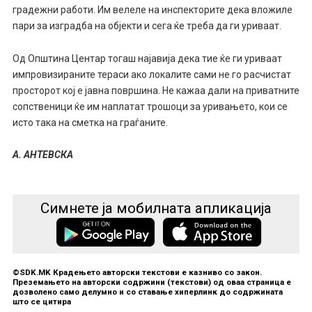
градежни работи. Им велеле на инспекторите дека вложиле
пари за изградба на објекти и сега ќе треба да ги уриваат.
Од Општина Центар тогаш најавија дека тие ќе ги уриваат
импровизираните тераси ако локалите сами не го расчистат
просторот кој е јавна површина. Не кажаа дали на приватните
сопственици ќе им наплатат трошоци за уривањето, кои се
исто така на сметка на граѓаните.
А. АНТЕВСКА
Симнете ја мобилната апликација
©SDK.MK Крадењето авторски текстови е казниво со закон.
Преземањето на авторски содржини (текстови) од оваа страница е
дозволено само делумно и со ставање хиперлинк до содржината
што се цитира