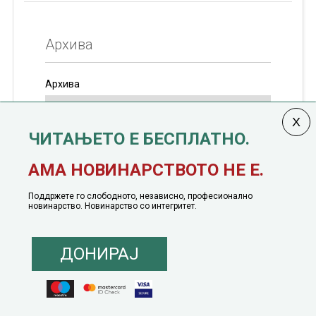
Архива
Архива
ЧИТАЊЕТО Е БЕСПЛАТНО.
Колумната
САКАМ ДА КАЖАМ
излегува од 12
АМА НОВИНАРСТВОТО НЕ Е.
јануари, 1991 година
Поддржете го слободното, независно, професионално
новинарство. Новинарство со интегритет.
ДОНИРАЈ
© 2016 - 2026 Сакам Да Кажам. Сите права задржани |
Маркетинг
понуда
|
Понуда за политичко рекламирање
|
Политика на приватност
|
Политика на инклузија
|
Кодекс на однесување