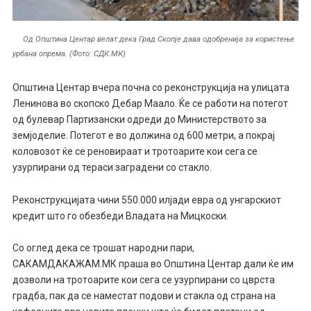
Од Општина Центар велат дека Град Скопје дава одобренија за користење
урбана опрема. (Фото: СДК.МК)
Општина Центар вчера почна со реконструкција на улицата
Ленинова во скопско Дебар Маало. Ќе се работи на потегот
од булевар Партизански одреди до Министерството за
земјоделие. Потегот е во должина од 600 метри, а покрај
коловозот ќе се реновираат и тротоарите кои сега се
узурпирани од тераси заградени со стакло.
Реконструкцијата чини 550.000 илјади евра од унгарскиот
кредит што го обезбеди Владата на Мицкоски.
Со оглед дека се трошат народни пари,
САКАМДАКАЖАМ.МК праша во Општина Центар дали ќе им
дозволи на тротоарите кои сега се узурпирани со цврста
градба, пак да се наместат подови и стакла од страна на