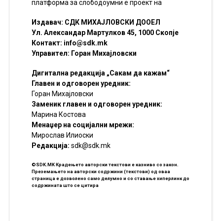
платформа за слободоумни е проект на
Издавач: СДК МИХАЈЛОВСКИ ДООЕЛ
Ул. Александар Мартулков 45, 1000 Скопје
Контакт:
info@sdk.mk
Управител: Горан Михајловски
Дигитална редакција „Сакам да кажам“
Главен и одговорен уредник:
Горан Михајловски
Заменик главен и одговорен уредник:
Марина Костова
Менаџер на социјални мрежи:
Мирослав Илиоски
Редакцијa:
sdk@sdk.mk
©SDK.MK Крадењето авторски текстови е казниво со закон.
Преземањето на авторски содржини (текстови) од оваа
страница е дозволено само делумно и со ставање хиперлинк до
содржината што се цитира