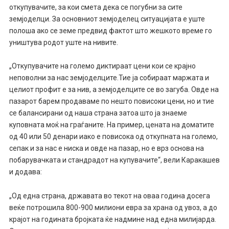
откупувачите, за кои смета дека се погубни за сите
земјоделци. За основниот земјоделец ситуацијата е уште
полоша ако се земе предвид фактот што жешкото време го
уништува родот уште на нивите.
„Откупувачите на големо диктираат цени кои се крајно
неповолни за нас земјоделците.Тие ја собираат маржата и
целиот профит е за нив, а земјоделците се во загуба. Овде на
пазарот барем продаваме по нешто повисоки цени, но и тие
се балансирани од наша страна затоа што ја знаеме
куповната моќ на граѓаните. На пример, цената на доматите
од 40 или 50 денари иако е повисока од откупната на големо,
сепак и за нас е ниска и овде на пазар, но е врз основа на
побарувачката и стандрадот на купувачите“, вели Каракашев
и додава:
„Од една страна, државата во текот на оваа година досега
веќе потрошила 800-900 милиони евра за храна од увоз, а до
крајот на годината бројката ќе надмине над една милијарда.