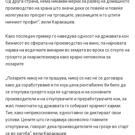
Од друга страна, нема никакви мерки за развој на домашното
производство на храна што значи дека се повеќе и повеќе
излегува во пресрет на трговците, увозниците и го штити
нинниот профит“, вели Каракашев.
Како последен пример го наведува односот на државата кон
бизнисот во сферата на производство на вино, па најновата
најава на водечките винарии во земјата во врска со откупо на
грозјето ја окарактезизира како крајно неповолна за
лозарите.
„Лозарите никој не ги прашува, никој со нас не се договара
како да соработуваме и по која цена рентабилно би било да
се откупува грозјето која ќе одговора и на основните
производители и на откупувачите и преработувачите кои, за
жал, помогнати од државата го собираат крајниот кајмак.
Тие, како неприкосновени, едноставно си диктираат свои
услови. Цените што ги најавија своеволно главните
откупувачи, говорат дека производителите на грозје во старт
се во загуба“, вели Каракашев.