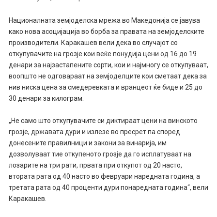
Националната земјоделска мрежа во Македонија се јавува
како нова асоцијација во борба за правата на земјоделските
производители. Каракашев вели дека во случајот со
откупувачите на грозје кои веќе понудија цени од 16 до 19
денари за најзастапените сорти, кои и најмногу се откупуваат,
воопшто не одговараат на земјоделците кои сметаат дека за
нив ниска цена за смедеревката и вранцеот ќе биде и 25 до
30 денари за килограм.
„Не само што откупувачите си диктираат цени на винското
грозје, државата дури и излезе во пресрет па според
донесените правилници и закони за винарија, им
дозволуваат тие откупеното грозје да го исплатуваат на
лозарите на три рати, првата при откупот од 20 насто,
втората рата од 40 насто во февруари наредната година, а
третата рата од 40 проценти дури понаредната година“, вели
Каракашев.