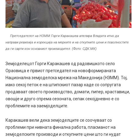
Претседателот на НЗММ Горги Каракашев апелира Владата итно да
направи ревизија и корекција на мерките и на откупните цени и поволностите
да ги сврти кон основниот производител. (Фото: СДК.МК)
Земјоделецот Горги Каракашев од радовишкото село
Ораовица е првиот претседател на новоформираната
Национална земјоделска мрежа на Македонија (НЗММ). Тој,
иако секој петок е на штипскиот пазар каде со сопругата
продаваат своето производство, домати, пипер, краставици,
овошје и друго спрема сезоната, сепак секојдневно е со
проблемите на заемјоделците.
Каракашев вели дека земјоделците се соочуваат со
проблеми при нивната финална работа, пласманот на
земјоделските производи и откупните цени што ги нудат