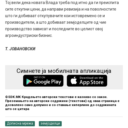
Тој вели дека новата Влада треба под итно да ги преиспита
сите откупни цени, да направи ревизија и на поволностите
што ги добиваат откупувачите кои истовремено се и
производители, а што добиваат земјоделците од чие
производство зависат и последните во целиот овој
агроиндустриски бизнис.
Т. ЈОВАНОВСКИ
Симнете ја мобилната апликација
©SDK.MK Крадењето авторски текстови е казниво со закон.
Преземањето на авторски содржини (текстови) од оваа страница е
дозволено само делумно и со ставање хиперлинк до содржината
што се цитира
Дописна мрежа
земјоделци