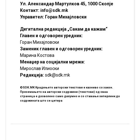
Ул. Александар Мартулков 45, 1000 Скопје
Контакт:
info@sdk.mk
Управител: Горан Михајловски
Дигитална редакција „Сакам да кажам“
Главен и одговорен уредник:
Горан Михајловски
Заменик главен и одговорен уредник:
Марина Костова
Менаџер на социјални мрежи:
Мирослав Илиоски
Редакцијa:
sdk@sdk.mk
©SDK.MK Крадењето авторски текстови е казниво со закон.
Преземањето на авторски содржини (текстови) од оваа
страница е дозволено само делумно и со ставање хиперлинк до
содржината што се цитира