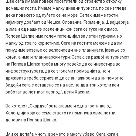
„Еве сега имаме повеќе посетители од странство отколку
домашни гости. Имаме малку дневни туристи, по се изгледа
дека повеќето од луѓето се на море. Сепак имаме гости,
најмногу доаѓаат од Чешка, Словачка, Германија, Швајцарија,
а има и од нашите иселеници кои сега се тука на одмор.
Попова Шапка има голем потенцијал за летен туризам, но
малку од тоа го користиме. Сега на гостите можеме да им
понудиме возење со велосипеди низ планината, јавање со
коњи, а има и планинарски тури. Сепак, за развој на туризмот
на Попова Шапка треба многу повеќе да се инвестира во
инфраструктурата, да се зголеми промоцијата, но и
државата треба сериозно да се ангажира и да ни помогне,
бидејќи сега е оставено се на нас, на два-три хотели кои
работат во летниот период“, вели Хасани.
Во хотелот „Скардус“ затекнавме и една гостинка од
Холандија која со семејството ги поминува овие летни
денови на Попова Шапка.
„Ми се допаѓа многу, времето е многу убаво. Сега кога е