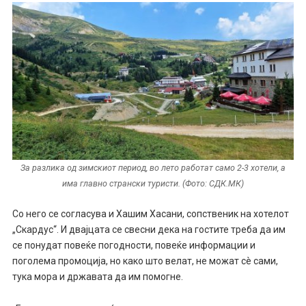
За разлика од зимскиот период, во лето работат само 2-3 хотели, а
има главно странски туристи. (Фото: СДК.МК)
Со него се согласува и Хашим Хасани, сопственик на хотелот
„Скардус“. И двајцата се свесни дека на гостите треба да им
се понудат повеќе погодности, повеќе информации и
поголема промоција, но како што велат, не можат сè сами,
тука мора и државата да им помогне.