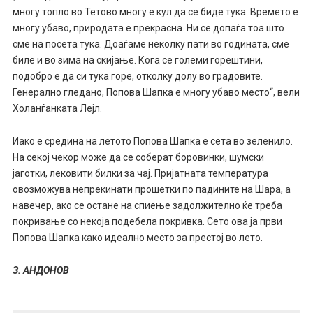
многу топло во Тетово многу е кул да се биде тука. Времето е
многу убаво, природата е прекрасна. Ни се допаѓа тоа што
сме на посета тука. Доаѓаме неколку пати во годината, сме
биле и во зима на скијање. Кога се големи горештини,
подобро е да си тука горе, отколку долу во градовите.
Генерално гледано, Попова Шапка е многу убаво место“, вели
Холанѓанката Лејл.
Иако е средина на летото Попова Шапка е сета во зеленило.
На секој чекор може да се соберат боровинки, шумски
јаготки, лековити билки за чај. Пријатната температура
овозможува непрекинати прошетки по падините на Шара, а
навечер, ако се остане на спиење задолжително ќе треба
покривање со некоја подебела покривка. Сето ова ја први
Попова Шапка како идеално место за престој во лето.
З. АНДОНОВ