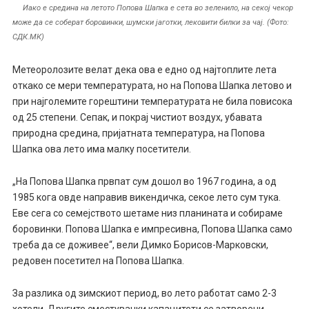
Иако е средина на летото Попова Шапка е сета во зеленило, на секој чекор
може да се соберат боровинки, шумски јаготки, лековити билки за чај. (Фото:
СДК.МК)
Метеоролозите велат дека ова е едно од најтоплите лета
откако се мери температурата, но на Попова Шапка летово и
при најголемите горештини температурата не била повисока
од 25 степени. Сепак, и покрај чистиот воздух, убавата
природна средина, пријатната температура, на Попова
Шапка ова лето има малку посетители.
„На Попова Шапка првпат сум дошол во 1967 година, а од
1985 кога овде направив викендичка, секое лето сум тука.
Еве сега со семејството шетаме низ планината и собираме
боровинки. Попова Шапка е импресивна, Попова Шапка само
треба да се доживее“, вели Димко Борисов-Марковски,
редовен посетител на Попова Шапка.
За разлика од зимскиот период, во лето работат само 2-3