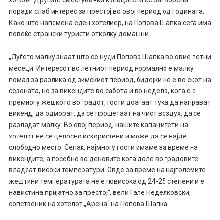
хотели. Другите сместувачки капацитети се затворени
поради слаб интерес за престој во овој период од годината.
Како што напомена еден хотелиер, на Попова Шапка сега има
повеќе странски туристи отколку домашни.
„Луѓето малку знаат што се нуди Попова Шапка во овие летни
месеци. Интересот во летниот период нормално е малку
помал за разлика од зимскиот период, бидејќи не е во екот на
сезоната, но за викендите во сабота и во недела, кога е е
премногу жешкото во градот, гости доаѓаат тука да направат
викенд, да одморат, да се прошетаат на чист воздух, да се
разладат малку. Во овој период, нашите капацитети на
хотелот не се целосно искористени и може да се најде
слободно место. Сепак, најмногу гости имаме за време на
викендите, а посебно во деновите кога доле во градовите
владеат високи температури. Овде за време на најголемите
жештини температурата не е повисока од 24-25 степени и е
навистина пријатно за престој“, вели Гале Неделковски,
сопственик на хотелот „Арена“ на Попова Шапка.