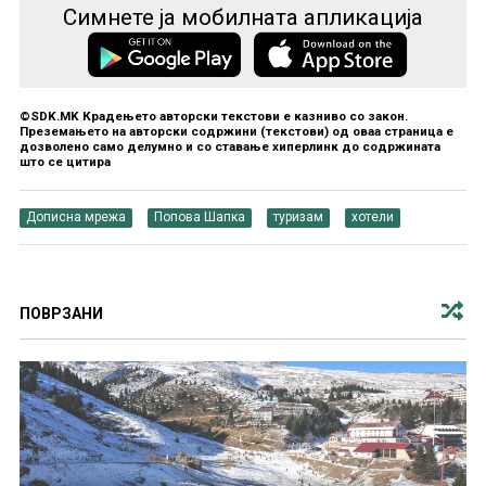
Симнете ја мобилната апликација
©SDK.MK Крадењето авторски текстови е казниво со закон.
Преземањето на авторски содржини (текстови) од оваа страница е
дозволено само делумно и со ставање хиперлинк до содржината
што се цитира
Дописна мрежа
Попова Шапка
туризам
хотели
ПОВРЗАНИ