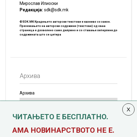
Мирослав Илиоски
Редакцијa:
sdk@sdk.mk
©SDK.MK Крадењето авторски текстови е казниво со закон.
Преземањето на авторски содржини (текстови) од оваа
страница е дозволено само делумно и со ставање хиперлинк до
содржината што се цитира
Архива
Архива
ЧИТАЊЕТО Е БЕСПЛАТНО.
Колумната
САКАМ ДА КАЖАМ
излегува од 12
АМА НОВИНАРСТВОТО НЕ Е.
јануари, 1991 година