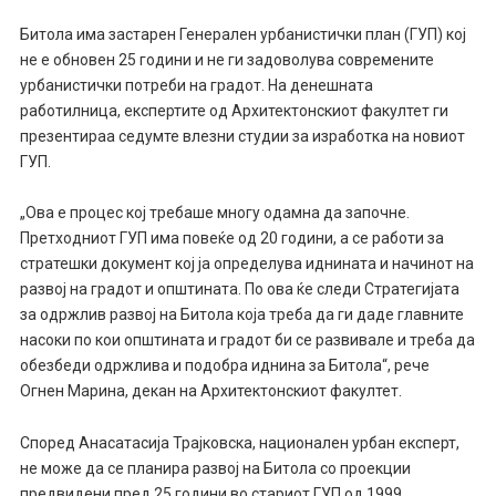
Битола има застарен Генерален урбанистички план (ГУП) кој
не е обновен 25 години и не ги задоволува современите
урбанистички потреби на градот. На денешната
работилница, експертите од Архитектонскиот факултет ги
презентираа седумте влезни студии за изработка на новиот
ГУП.
„Ова е процес кој требаше многу одамна да започне.
Претходниот ГУП има повеќе од 20 години, а се работи за
стратешки документ кој ја определува иднината и начинот на
развој на градот и општината. По ова ќе следи Стратегијата
за одржлив развој на Битола која треба да ги даде главните
насоки по кои општината и градот би се развивале и треба да
обезбеди одржлива и подобра иднина за Битола“, рече
Огнен Марина, декан на Архитектонскиот факултет.
Според Анасатасија Трајковска, национален урбан експерт,
не може да се планира развој на Битола со проекции
предвидени пред 25 години во стариот ГУП од 1999.