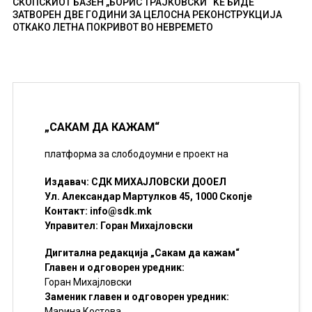
СКОПСКИОТ БАЗЕН „БОРИС ТРАЈКОВСКИ“ ЌЕ БИДЕ
ЗАТВОРЕН ДВЕ ГОДИНИ ЗА ЦЕЛОСНА РЕКОНСТРУКЦИЈА
ОТКАКО ЛЕТНА ПОКРИВОТ ВО НЕВРЕМЕТО
„САКАМ ДА КАЖАМ“
платформа за слободоумни е проект на
Издавач: СДК МИХАЈЛОВСКИ ДООЕЛ
Ул. Александар Мартулков 45, 1000 Скопје
Контакт:
info@sdk.mk
Управител: Горан Михајловски
Дигитална редакција „Сакам да кажам“
Главен и одговорен уредник:
Горан Михајловски
Заменик главен и одговорен уредник:
Марина Костова