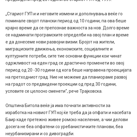
„Стариот ГУП и и неговите измени и дополнувања веќе го
поминале својот плански период од 10 години, па ова беше
крајно време да се препознае важноста за нов. Долго време
се надминати програмските определби на овој план и време
е да донесеме нови развојни визии. Бројот на жители,
миграциските движења, економските, социјалните и
културните потреби, сите тие основни функции кои чинат
одржливост на еден град се драстично променети во овој
период од 20 -30 години од кога беше направена проекцијата
на претходниот град. Ние не можеме да планиораме развој
на градот со предвидени проекции од пред 30 години,
условите се целосно сменети“, рече Трајковска.
Општина Битола веќе ја има почнати активности за
изработка на новиот ГУП кој ќе треба да ја опфати и насебата
Баир каде претежно живее ромско население, а чии делови
досега не беа опфатени со уребанистичките планови, беа
неурбанизирани и со дивоградби.