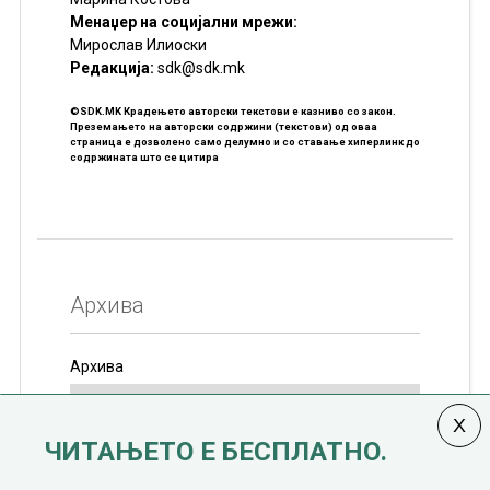
Менаџер на социјални мрежи:
Мирослав Илиоски
Редакцијa:
sdk@sdk.mk
©SDK.MK Крадењето авторски текстови е казниво со закон.
Преземањето на авторски содржини (текстови) од оваа
страница е дозволено само делумно и со ставање хиперлинк до
содржината што се цитира
Архива
Архива
ЧИТАЊЕТО Е БЕСПЛАТНО.
Колумната
САКАМ ДА КАЖАМ
излегува од 12