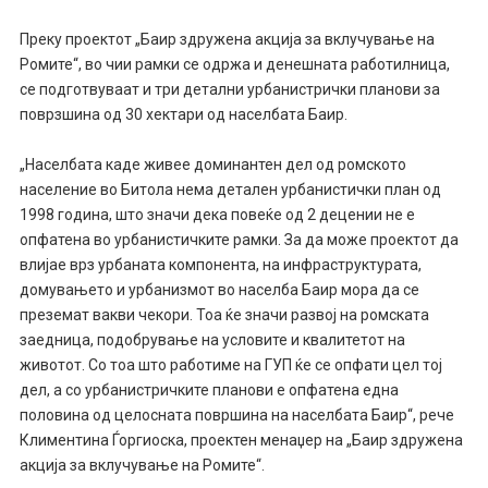
Преку проектот „Баир здружена акција за вклучување на
Ромите“, во чии рамки се одржа и денешната работилница,
се подготвуваат и три детални урбанистрички планови за
поврзшина од 30 хектари од населбата Баир.
„Населбата каде живее доминантен дел од ромското
население во Битола нема детален урбанистички план од
1998 година, што значи дека повеќе од 2 децении не е
опфатена во урбанистичките рамки. За да може проектот да
влијае врз урбаната компонента, на инфраструктурата,
домувањето и урбанизмот во населба Баир мора да се
преземат вакви чекори. Тоа ќе значи развој на ромската
заедница, подобрување на условите и квалитетот на
животот. Со тоа што работиме на ГУП ќе се опфати цел тој
дел, а со урбанистричките планови е опфатена една
половина од целосната површина на населбата Баир“, рече
Климентина Ѓоргиоска, проектен менаџер на „Баир здружена
акција за вклучување на Ромите“.