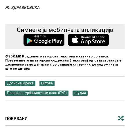
Ж. ЗДРАВКОВСКА
Симнете ја мобилната апликација
©SDK.MK Крадењето авторски текстови е казниво со закон.
Преземањето на авторски содржини (текстови) од оваа страница е
дозволено само делумно и со ставање хиперлинк до содржината
што се цитира
Дописна мрежа
Битола
Генерален урбанистички план (ГУП)
студии
ПОВРЗАНИ