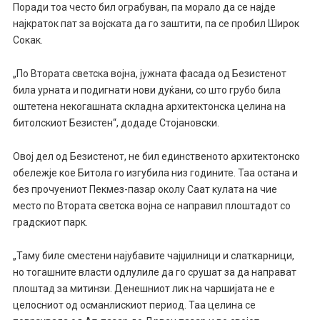
Поради тоа често бил ограбуван, па морало да се најде
најкраток пат за војската да го заштити, па се пробил Широк
Сокак.
„По Втората светска војна, јужната фасада од Безистенот
била урната и подигнати нови дуќани, со што грубо била
оштетена некогашната складна архитектонска целина на
битолскиот Безистен“, додаде Стојановски.
Овој дел од Безистенот, не бил единственото архитектонско
обележје кое Битола го изгубила низ годините. Таа остана и
без прочуениот Пекмез-пазар околу Саат кулата на чие
место по Втората светска војна се направил плоштадот со
градскиот парк.
„Таму биле сместени најубавите чајџилници и слаткарници,
но тогашните власти одлулиле да го срушат за да направат
плоштад за митинзи. Денешниот лик на чаршијата не е
целосниот од османлискиот период. Таа целина се