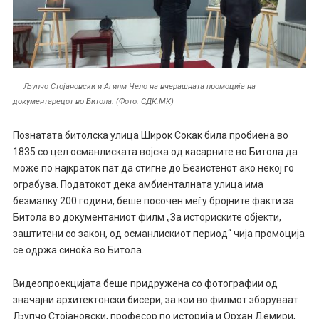
Љупчо Стојановски и Агилм Чело на вчерашната промоција на
документарецот во Битола. (Фото: СДК.МК)
Познатата битолска улица Широк Сокак била пробиена во
1835 со цел османлиската војска од касарните во Битола да
може по најкраток пат да стигне до Безистенот ако некој го
ограбува. Податокот дека амбиенталната улица има
безмалку 200 години, беше посочен меѓу бројните факти за
Битола во документаниот филм „За историските објекти,
заштитени со закон, од османлискиот период“ чија промоција
се одржа синоќа во Битола.
Видеопроекцијата беше придружена со фотографии од
значајни архитектонски бисери, за кои во филмот зборуваат
Љупчо Стојановски, професор по историја и Орхан Демири,