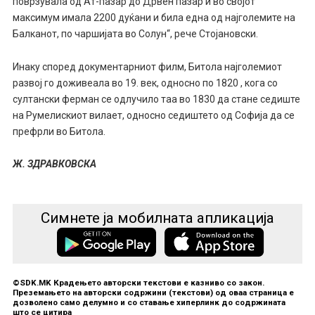
поврзувала од Ат-пазар до Дрвен пазар и во својот
максимум имала 2200 дуќани и била една од најголемите на
Балканот, по чаршијата во Солун“, рече Стојановски.
Инаку според документарниот филм, Битола најголемиот
развој го доживеала во 19. век, односно по 1820 , кога со
султански ферман се одлучило таа во 1830 да стане седиште
на Румелискиот вилает, односно седиштето од Софија да се
префрли во Битола.
Ж. ЗДРАВКОВСКА
Симнете ја мобилната апликација
©SDK.MK Крадењето авторски текстови е казниво со закон.
Преземањето на авторски содржини (текстови) од оваа страница е
дозволено само делумно и со ставање хиперлинк до содржината
што се цитира