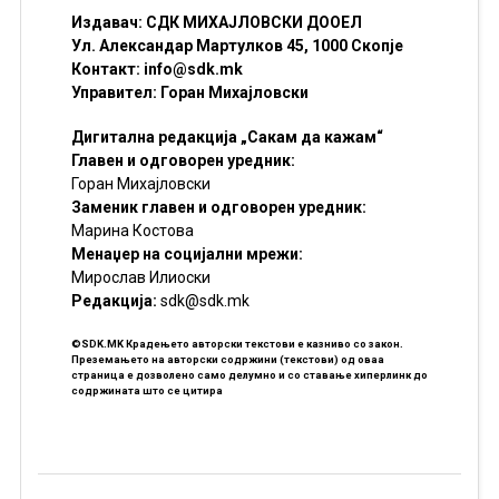
Издавач: СДК МИХАЈЛОВСКИ ДООЕЛ
Ул. Александар Мартулков 45, 1000 Скопје
Контакт:
info@sdk.mk
Управител: Горан Михајловски
Дигитална редакција „Сакам да кажам“
Главен и одговорен уредник:
Горан Михајловски
Заменик главен и одговорен уредник:
Марина Костова
Менаџер на социјални мрежи:
Мирослав Илиоски
Редакцијa:
sdk@sdk.mk
©SDK.MK Крадењето авторски текстови е казниво со закон.
Преземањето на авторски содржини (текстови) од оваа
страница е дозволено само делумно и со ставање хиперлинк до
содржината што се цитира