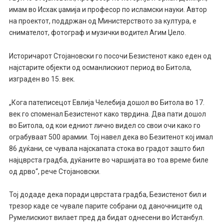
имам во Исхак џамија и професор по исламски науки. Автор
на проектот, поддржан од Министерството за култура, е
снимателот, фотограф и музички водител Агим Џело.
Историчарот Стојановски го посочи Безистенот како еден од
најстарите објекти од османлискиот период во Битола,
изграден во 15. век.
„Кога патеписецот Евлија Челебија дошол во Битола во 17.
век го споменал Безистенот како тврдина. Два пати дошол
во Битола, од кои едниот лично видел со свои очи како го
ограбуваат 500 арамии. Тој навел дека во Безитенот кој имал
86 дуќани, се чувала најскапата стока во градот зашто бил
најцврста градба, дуќаните во чаршијата во тоа време биле
од дрво“, рече Стојановски.
Тој додаде дека поради цврстата градба, Безистенот бил и
трезор каде се чувале парите собрани од даночниците од
Румелискиот вилает пред да бидат однесени во Истанбул.