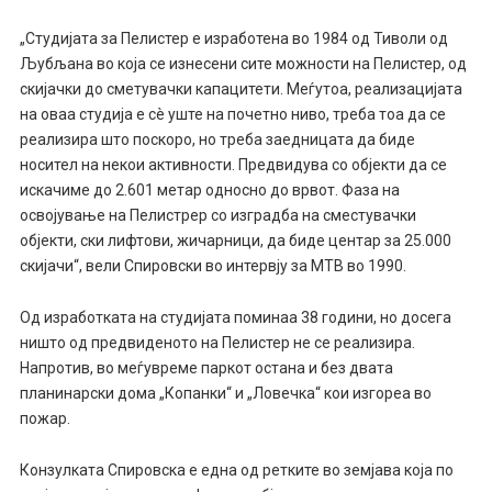
„Студијата за Пелистер е изработена во 1984 од Тиволи од
Љубљана во која се изнесени сите можности на Пелистер, од
скијачки до сметувачки капацитети. Меѓутоа, реализацијата
на оваа студија е сè уште на почетно ниво, треба тоа да се
реализира што поскоро, но треба заедницата да биде
носител на некои активности. Предвидува со објекти да се
искачиме до 2.601 метар односно до врвот. Фаза на
освојување на Пелистрер со изградба на сместувачки
објекти, ски лифтови, жичарници, да биде центар за 25.000
скијачи“, вели Спировски во интервју за МТВ во 1990.
Од изработката на студијата поминаа 38 години, но досега
ништо од предвиденото на Пелистер не се реализира.
Напротив, во меѓувреме паркот остана и без двата
планинарски дома „Копанки“ и „Ловечка“ кои изгореа во
пожар.
Конзулката Спировска е една од ретките во земјава која по