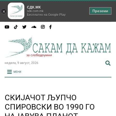
СДК.МК
Преземи
sdk.com.mk
Бесплатно на Google Play
недела, 9 август, 2026
МЕНИ
СКИЈАЧОТ ЉУПЧО
СПИРОВСКИ ВО 1990 ГО