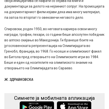
своја иницијатива се нафати со објава на книги и
документарци за делото на нејзиниот сопруг. На промоцијата
на документарниот филм изјави дека има многу материјал,
па затоа по вторпат го овековечи неговото дело.
Спировски, роден 1950, во неговата кариера освои многу
награди, трофеи, пехари, со години беше апсолутен победник
во алпско скијање во Македонија. Ги бранеше боите на
југословенската репрезентација на Олимпијадата во
Гренобл, Франција, во 1968. Го носеше и олимпискиот факел
во Битола пред отворањето на Олимписките игри во 1984.
Беше и еден од носителите на олимпиското знаеме на
отворањето на Олимпијадата во Сараево.
Ж. ЗДРАВКОВСКА
Симнете ја мобилната апликација