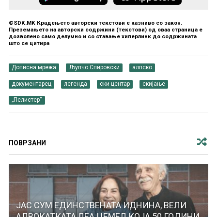
©SDK.MK Крадењето авторски текстови е казниво со закон.
Преземањето на авторски содржини (текстови) од оваа страница е
дозволено само делумно и со ставање хиперлинк до содржината
што се цитира
Дописна мрежа
Љупчо Спировски
алпско
документарец
легенда
ски центар
скијање
„Пелистер“
ПОВРЗАНИ
ЈАС СУМ ЕДИНСТВЕНАТА ИДНИНА, ВЕЛИ
АДВОКАТКАТА ЛЕА ЦЕМЕЛ КОЈА 50 ГОДИНИ