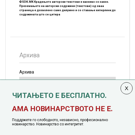
©SDK.MK Крадењето авторски текстови е казниво со закон.
Преземањето на авторски содржини (текстови) од оваа
страница е дозволено само делумно и со ставање хиперлинк до
содржината што се цитира
Архива
Архива
ЧИТАЊЕТО Е БЕСПЛАТНО.
Колумната
САКАМ ДА КАЖАМ
излегува од 12
АМА НОВИНАРСТВОТО НЕ Е.
јануари, 1991 година
Поддржете го слободното, независно, професионално
новинарство. Новинарство со интегритет.