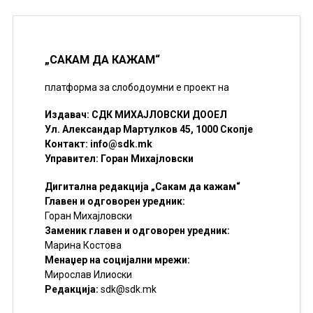
„САКАМ ДА КАЖАМ“
платформа за слободоумни е проект на
Издавач: СДК МИХАЈЛОВСКИ ДООЕЛ
Ул. Александар Мартулков 45, 1000 Скопје
Контакт:
info@sdk.mk
Управител: Горан Михајловски
Дигитална редакција „Сакам да кажам“
Главен и одговорен уредник:
Горан Михајловски
Заменик главен и одговорен уредник:
Марина Костова
Менаџер на социјални мрежи:
Мирослав Илиоски
Редакцијa:
sdk@sdk.mk