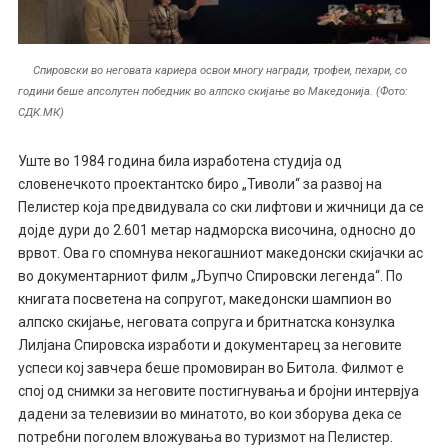
Спировски во неговата кариера освои многу награди, трофеи, пехари, со
години беше апсолутен победник во алпско скијање во Македонија. (Фото:
СДК.МК)
Уште во 1984 година била изработена студија од
словенечкото проектантско биро „Тиволи“ за развој на
Пелистер која предвидувала со ски лифтови и жичници да се
дојде дури до 2.601 метар надморска височина, односно до
врвот. Ова го спомнува некогашниот македонски скијачки ас
во документарниот филм „Љупчо Спировски легенда“. По
книгата посветена на сопругот, македонски шампион во
алпско скијање, неговата сопруга и бритнатска конзулка
Лилјана Спировска изработи и документарец за неговите
успеси кој завчера беше промовиран во Битола. Филмот е
спој од снимки за неговите постигнувања и бројни интервјуа
дадени за телевизии во минатото, во кои зборува дека се
потребни поголем вложувања во туризмот на Пелистер.