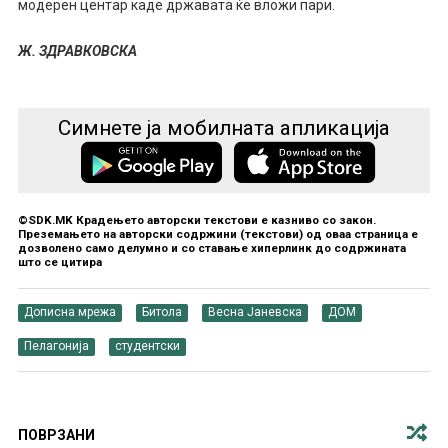
модерен центар каде државата ќе вложи пари.
Ж. ЗДРАВКОВСКА
Симнете ја мобилната апликација
©SDK.MK Крадењето авторски текстови е казниво со закон.
Преземањето на авторски содржини (текстови) од оваа страница е
дозволено само делумно и со ставање хиперлинк до содржината
што се цитира
Дописна мрежа
Битола
Весна Јаневска
ДОМ
Пелагонија
студентски
ПОВРЗАНИ