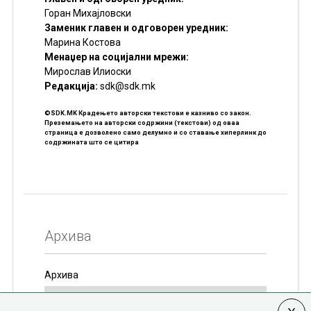
Горан Михајловски
Заменик главен и одговорен уредник:
Марина Костова
Менаџер на социјални мрежи:
Мирослав Илиоски
Редакцијa:
sdk@sdk.mk
©SDK.MK Крадењето авторски текстови е казниво со закон.
Преземањето на авторски содржини (текстови) од оваа
страница е дозволено само делумно и со ставање хиперлинк до
содржината што се цитира
Архива
Архива