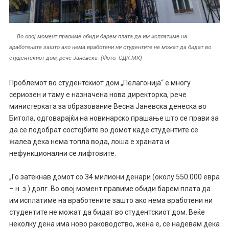
Во овој момент правиме обиди барем плата да им исплатиме на
вработените зашто ако нема вработени ни студентите не можат да бидат во
студентскиот дом, рече Јаневска. (Фото: СДК.МК)
Проблемот во студентскиот дом „Пелагонија“ е многу
сериозен и таму е назначена нова директорка, рече
министерката за образование Весна Јаневска денеска во
Битола, одговарајќи на новинарско прашање што се прави за
да се подобрат состојбите во домот каде студентите се
жалеа дека нема топла вода, лоша е храната и
нефункционални се лифтовите.
„Го затекнав домот со 34 милиони денари (околу 550.000 евра
– н. з.) долг. Во овој момент правиме обиди барем плата да
им исплатиме на вработените зашто ако нема вработени ни
студентите не можат да бидат во студентскиот дом. Веќе
неколку дена има ново раководство, жена е, се надевам дека