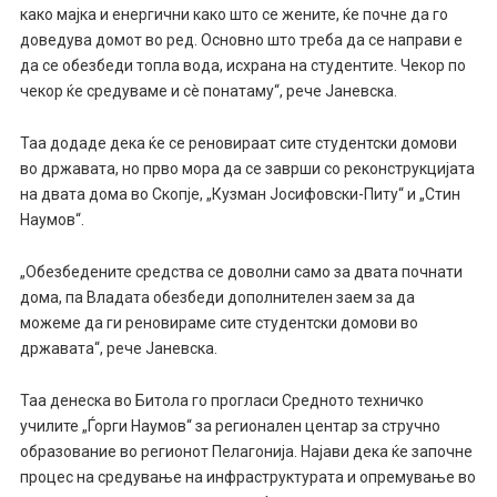
како мајка и енергични како што се жените, ќе почне да го
доведува домот во ред. Основно што треба да се направи е
да се обезбеди топла вода, исхрана на студентите. Чекор по
чекор ќе средуваме и сè понатаму“, рече Јаневска.
Таа додаде дека ќе се реновираат сите студентски домови
во државата, но прво мора да се заврши со реконструкцијата
на двата дома во Скопје, „Кузман Јосифовски-Питу“ и „Стин
Наумов“.
„Обезбедените средства се доволни само за двата почнати
дома, па Владата обезбеди дополнителен заем за да
можеме да ги реновираме сите студентски домови во
државата“, рече Јаневска.
Таа денеска во Битола го прогласи Средното техничко
училите „Ѓорги Наумов“ за регионален центар за стручно
образование во регионот Пелагонија. Најави дека ќе започне
процес на средување на инфраструктурата и опремување во