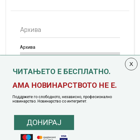
Архива
Архива
ЧИТАЊЕТО Е БЕСПЛАТНО.
Колумната
САКАМ ДА КАЖАМ
излегува од 12
АМА НОВИНАРСТВОТО НЕ Е.
јануари, 1991 година
Поддржете го слободното, независно, професионално
новинарство. Новинарство со интегритет.
ДОНИРАЈ
© 2016 - 2026 Сакам Да Кажам. Сите права задржани |
Маркетинг
понуда
|
Понуда за политичко рекламирање
|
Политика на приватност
|