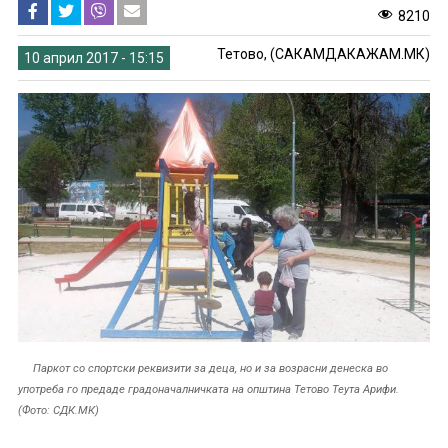
8210
Тетово, (САКАМДАКАЖАМ.МК)
10 април 2017 - 15:15
Паркот со спортски реквизити за деца, но и за возрасни денеска во
употреба го предаде градоначалничката на општина Тетово Теута Арифи.
(Фото: СДК.МК)