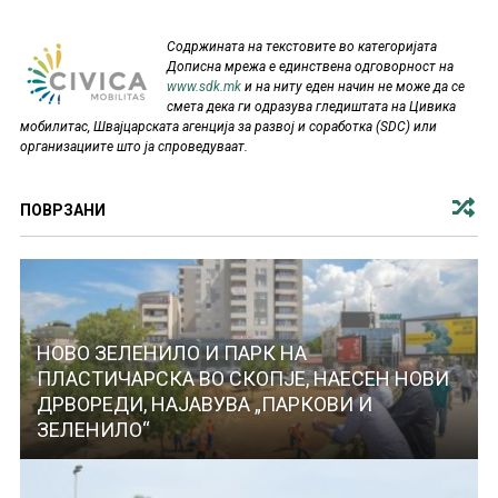
Содржината на текстовите во категоријата
Дописна мрежа е единствена одговорност на
www.sdk.mk
и на ниту еден начин не може да се
смета дека ги одразува гледиштата на Цивика
мобилитас, Швајцарската агенција за развој и соработка (SDC) или
организациите што ја спроведуваат.
ПОВРЗАНИ
НОВО ЗЕЛЕНИЛО И ПАРК НА
ПЛАСТИЧАРСКА ВО СКОПЈЕ, НАЕСЕН НОВИ
ДРВОРЕДИ, НАЈАВУВА „ПАРКОВИ И
ЗЕЛЕНИЛО“