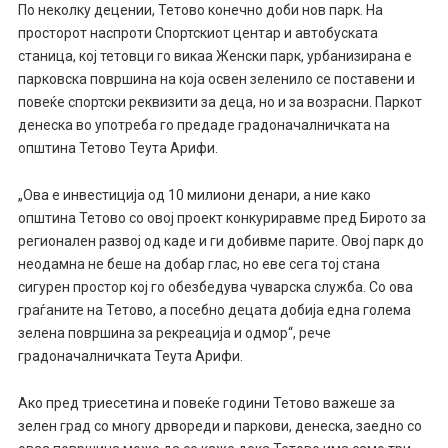
По неколку децении, Тетово конечно доби нов парк. На
просторот наспроти Спортскиот центар и автобуската
станица, кој тетовци го викаа Женски парк, урбанизирана е
парковска површина на којa освен зеленило се поставени и
повеќе спортски реквизити за деца, но и за возрасни. Паркот
денеска во употреба го предаде градоначалничката на
општина Тетово Теута Арифи.
„Ова е инвестиција од 10 милиони денари, а ние како
општина Тетово со овој проект конкуриравме пред Бирото за
регионален развој од каде и ги добивме парите. Овој парк до
неодамна не беше на добар глас, но еве сега тој стана
сигурен простор кој го обезбедува чуварска служба. Со ова
граѓаните на Тетово, а посебно децата добија една голема
зелена површина за рекреација и одмор“, рече
градоначалничката Теута Арифи.
Ако пред триесетина и повеќе години Тетово важеше за
зелен град со многу дрвореди и паркови, денеска, заедно со