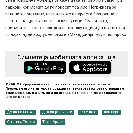
оваа површина може да се каже дека Тетово има само три
паркови кои можат да го понесат тоа име. Негрижата за
зелените површини, непланското и најчесто бесправното
сечење на дрвата по тетовските улици, беа една од
причините Тетово последниве неколку години да стане град
со најзагаден воздух не само во Македонија туку и пошироко.
Симнете ја мобилната апликација
©SDK.MK Крадењето авторски текстови е казниво со закон.
Преземањето на авторски содржини (текстови) од оваа страница е
дозволено само делумно и со ставање хиперлинк до содржината
што се цитира
Дописна мрежа
детски реквизити
зеленило
нов парк
Општина Тетово
Теута Арифи