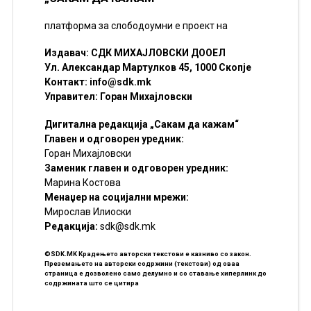
платформа за слободоумни е проект на
Издавач: СДК МИХАЈЛОВСКИ ДООЕЛ
Ул. Александар Мартулков 45, 1000 Скопје
Контакт:
info@sdk.mk
Управител: Горан Михајловски
Дигитална редакција „Сакам да кажам“
Главен и одговорен уредник:
Горан Михајловски
Заменик главен и одговорен уредник:
Марина Костова
Менаџер на социјални мрежи:
Мирослав Илиоски
Редакцијa:
sdk@sdk.mk
©SDK.MK Крадењето авторски текстови е казниво со закон.
Преземањето на авторски содржини (текстови) од оваа
страница е дозволено само делумно и со ставање хиперлинк до
содржината што се цитира