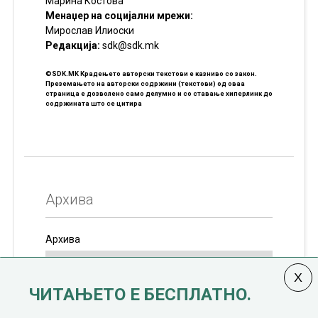
Марина Костова
Менаџер на социјални мрежи:
Мирослав Илиоски
Редакцијa:
sdk@sdk.mk
©SDK.MK Крадењето авторски текстови е казниво со закон.
Преземањето на авторски содржини (текстови) од оваа
страница е дозволено само делумно и со ставање хиперлинк до
содржината што се цитира
Архива
Архива
ЧИТАЊЕТО Е БЕСПЛАТНО.
Колумната
САКАМ ДА КАЖАМ
излегува од 12