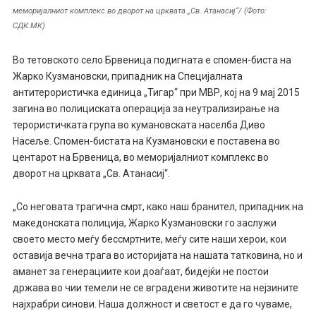
меморијалниот комплекс во дворот на црквата „Св. Атанасиј“/ (Фото:
СДК.МК)
Во тетовското село Брвеница подигната е спомен-биста на
Жарко Кузмановски, припадник на Специјалната
антитерористичка единица „Тигар“ при МВР, кој на 9 мај 2015
загина во полициската операција за неутрализирање на
терористичката група во кумановската населба Диво
Насеље. Спомен-бистата на Кузмановски е поставена во
центарот на Брвеница, во меморијалниот комплекс во
дворот на црквата „Св. Атанасиј“.
„Со неговата трагична смрт, како наш бранител, припадник на
македонската полиција, Жарко Кузмановски го заслужи
своето место меѓу бессмртните, меѓу сите наши херои, кои
оставија вечна трага во историјата на нашата татковина, но и
аманет за генерациите кои доаѓаат, бидејќи не постои
држава во чии темели не се вградени животите на нејзините
најхрабри синови. Наша должност и светост е да го чуваме,