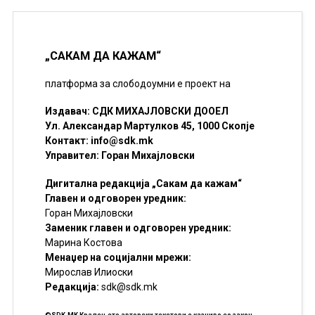
„САКАМ ДА КАЖАМ“
платформа за слободоумни е проект на
Издавач: СДК МИХАЈЛОВСКИ ДООЕЛ
Ул. Александар Мартулков 45, 1000 Скопје
Контакт:
info@sdk.mk
Управител: Горан Михајловски
Дигитална редакција „Сакам да кажам“
Главен и одговорен уредник:
Горан Михајловски
Заменик главен и одговорен уредник:
Марина Костова
Менаџер на социјални мрежи:
Мирослав Илиоски
Редакцијa:
sdk@sdk.mk
©SDK.MK Крадењето авторски текстови е казниво со закон.