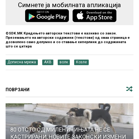
Симнете ја мобилната апликација
©SDK.MK Крадењето авторски текстови е казниво со закон.
Преземањето на авторски содржини (текстови) од оваа страница е
дозволено само делумно и со ставање хиперлинк до содржината
што се цитира
Дописна мрежа
АХВ
волк
Козле
ПОВРЗАНИ
80 ОТСТО ОД МИЛЕНИЧИЊАТА НЕ СЕ
КАСТРИРАНИ, НОВИТЕ ЗАКОНСКИ ИЗМЕНИ