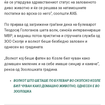
ќе се утврдува здравствениот статус на заловеното
диво животно и ќе се решава за натамошните
постапки во врска со него“, соопшти АХБ.
По пријава од загрижени граѓани дека на булеварот
Теодосиј Гологанов шета волк, синоќа интервенираше
МВР, а веднаш потоа пристигна и стручната служба од
ЗОО Скопје и волкот беше безбедно заловен и
однесен во градината.
Волкот кој беше фатен во Козле бил чуван како
„
домашен миленик и на себе имаше синџир и каивче“,
рекоа од Зоолошката градина.
ВОЛКОТ ШТО ШЕТАШЕ ПО БУЛЕВАР ВО СКОПСКО КОЗЛЕ
БИЛ ЧУВАН КАКО ДОМАШНО ЖИВОТНО, ОДНЕСЕН Е ВО
ЗООЛОШКА