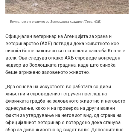
Волкот сега е згрижен во Зоолошката градина (Фото: АХВ)
Официјален ветеринар на Агенцијата за храна и
ветеринарство (АХВ) потврди дека животното кое
синоќа беше заловено во скопската населба Козле е
волк. Ова следува откако АХБ спроведе вонреден
надзор во Зоолошката градина, каде што синоќа
беше згрижено заловеното животно.
Врз основа на искуството во работата со диви
„
животни и спроведениот стручен преглед на
физичката градба на заловеното животно и неговото
однесување, како и на проверка на други важни
факти за утврдување на неговиот вид, од страна на
официјалниот ветеринар е потврдено дека станува
збор за диво животно од видот волк. Дополнително