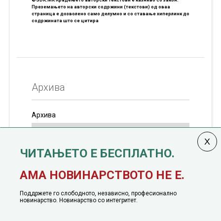
Преземањето на авторски содржини (текстови) од оваа
страница е дозволено само делумно и со ставање хиперлинк до
содржината што се цитира
Архива
Архива
ЧИТАЊЕТО Е БЕСПЛАТНО.
Колумната
САКАМ ДА КАЖАМ
излегува од 12
АМА НОВИНАРСТВОТО НЕ Е.
јануари, 1991 година
Поддржете го слободното, независно, професионално
новинарство. Новинарство со интегритет.