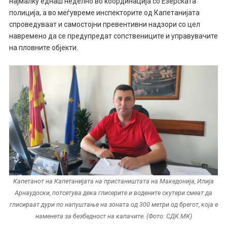
најмалку еднаш неделно во координација со Езерската
полиција, а во меѓувреме инспекторите од Капетанијата
спроведуваат и самостојни превентивни надзори со цел
навремено да се предупредат сопствениците и управувачите
на пловните објекти.
Капетанот на Капетанијата на пристаништата на Македонија, Илија
Арнаудоски, потсетува дека глисерите и водените скутери смеат да
глисираат дури по напуштање на зоната од 300 метри од брегот, која е
наменета за безбедност на капачите. (Фото: СДК.МК)