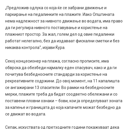
„Предложив одлука со која ќе се забрани движење и
паркирање на педалинките на плажите. Иако Општината
нема надлежност за нивното движење во водата, има право
да ги регулира нивното поставување и користење на
плажниот простор. За жал, голем дел од овие педалинки
работат нелегално, без да издаваат фискални сметки и без
никаква контрола“, изјави Ќура.
Секој концесионер на плажа, согласно прописите, има
обврска да обезбеди најмалку еден спасувач, како и да ги
почитува безбедносните стандарди за користење на
рекреативните содржини. До овој момент, на 11 капалишта
се ангажирани 13 спасители. Во рамки на безбедносните
мерки, плажите треба да бидат соодветно обележани и со
поставени пловни ознаки – бови, кои ја определуваат зоната
за капење и границата до која капачите можат безбедно да
се движат во водата.
Сепак, искуствата од претходните години покажуваат дека