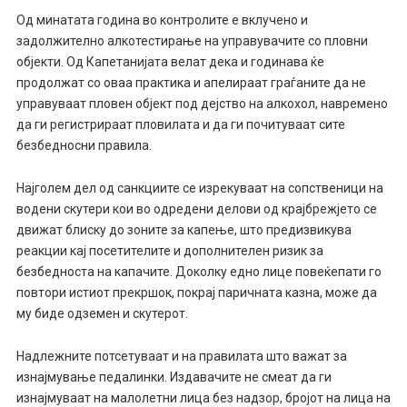
Од минатата година во контролите е вклучено и
задолжително алкотестирање на управувачите со пловни
објекти. Од Капетанијата велат дека и годинава ќе
продолжат со оваа практика и апелираат граѓаните да не
управуваат пловен објект под дејство на алкохол, навремено
да ги регистрираат пловилата и да ги почитуваат сите
безбедносни правила.
Најголем дел од санкциите се изрекуваат на сопственици на
водени скутери кои во одредени делови од крајбрежјето се
движат блиску до зоните за капење, што предизвикува
реакции кај посетителите и дополнителен ризик за
безбедноста на капачите. Доколку едно лице повеќепати го
повтори истиот прекршок, покрај паричната казна, може да
му биде одземен и скутерот.
Надлежните потсетуваат и на правилата што важат за
изнајмување педалинки. Издавачите не смеат да ги
изнајмуваат на малолетни лица без надзор, бројот на лица на