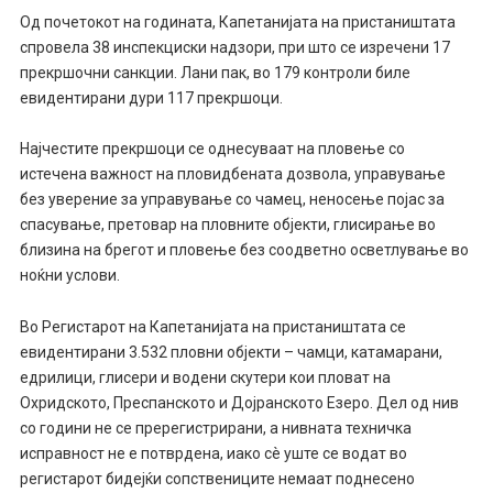
Од почетокот на годината, Капетанијата на пристаништата
спровела 38 инспекциски надзори, при што се изречени 17
прекршочни санкции. Лани пак, во 179 контроли биле
евидентирани дури 117 прекршоци.
Најчестите прекршоци се однесуваат на пловење со
истечена важност на пловидбената дозвола, управување
без уверение за управување со чамец, неносење појас за
спасување, претовар на пловните објекти, глисирање во
близина на брегот и пловење без соодветно осветлување во
ноќни услови.
Во Регистарот на Капетанијата на пристаништата се
евидентирани 3.532 пловни објекти – чамци, катамарани,
едрилици, глисери и водени скутери кои пловат на
Охридското, Преспанското и Дојранското Езеро. Дел од нив
со години не се пререгистрирани, а нивната техничка
исправност не е потврдена, иако сè уште се водат во
регистарот бидејќи сопствениците немаат поднесено