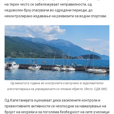
на терен често се забележуваат неправилности, од
недоволен број спасувачи во одредени периоди, до
неконтролирано издавање на реквизити за водни спортови.
Од минатата година во контролите е вклучено и задолжително
алкотестирање на управувачите со пловни објекти. (Фото: СДК.МК)
Од Капетанијата оценуваат дека засилените контроли и
превентивните активности се неопходни за намалување на
бројот на несреќи и за поголема безбедност на сите учесници