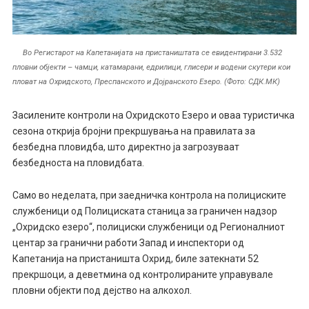
Во Регистарот на Капетанијата на пристаништата се евидентирани 3.532
пловни објекти – чамци, катамарани, едрилици, глисери и водени скутери кои
пловат на Охридското, Преспанското и Дојранското Езеро. (Фото: СДК.МК)
Засилените контроли на Охридското Езеро и оваа туристичка
сезона открија бројни прекршувања на правилата за
безбедна пловидба, што директно ја загрозуваат
безбедноста на пловидбата.
Само во неделата, при заедничка контрола на полициските
службеници од Полициската станица за граничен надзор
„Охридско езеро“, полициски службеници од Регионалниот
центар за гранични работи Запад и инспектори од
Капетанија на пристаништа Охрид, биле затекнати 52
прекршоци, а деветмина од контролираните управувале
пловни објекти под дејство на алкохол.