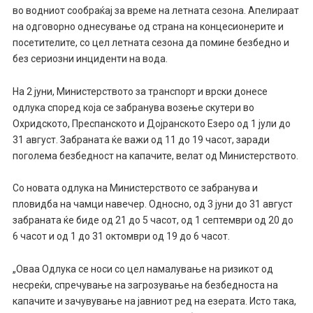
во водниот сообраќај за време на летната сезона. Апелираат
на одговорно однесување од страна на концесионерите и
посетителите, со цел летната сезона да помине безбедно и
без сериозни инциденти на вода.
На 2 јуни, Министерството за транспорт и врски донесе
одлука според која се забранува возење скутери во
Охридското, Преспанското и Дојранското Езеро од 1 јули до
31 август. Забраната ќе важи од 11 до 19 часот, заради
поголема безбедност на капачите, велат од Министерството.
Со новата одлука на Министерството се забранува и
пловидба на чамци навечер. Односно, од 3 јуни до 31 август
забраната ќе биде од 21 до 5 часот, од 1 септември од 20 до
6 часот и од 1 до 31 октомври од 19 до 6 часот.
„Оваа Одлука се носи со цел намалување на ризикот од
несреќи, спречување на загрозување на безбедноста на
капачите и зачувување на јавниот ред на езерата. Исто така,