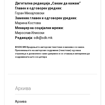
Дигитална редакција „Сакам да кажам“
Главен и одговорен уредник:
Горан Михајловски
Заменик главен и одговорен уредник:
Марина Костова
Менаџер на социјални мрежи:
Мирослав Илиоски
Редакцијa:
sdk@sdk.mk
©SDK.MK Крадењето авторски текстови е казниво со закон.
Преземањето на авторски содржини (текстови) од оваа
страница е дозволено само делумно и со ставање хиперлинк до
содржината што се цитира
Архива
Архива