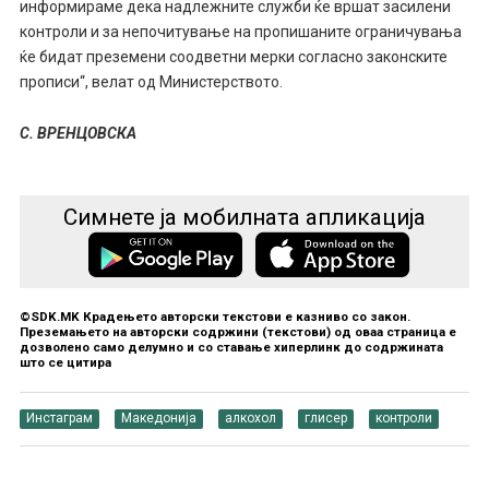
информираме дека надлежните служби ќе вршат засилени
контроли и за непочитување на пропишаните ограничувања
ќе бидат преземени соодветни мерки согласно законските
прописи“, велат од Министерството.
С. ВРЕНЦОВСКА
Симнете ја мобилната апликација
©SDK.MK Крадењето авторски текстови е казниво со закон.
Преземањето на авторски содржини (текстови) од оваа страница е
дозволено само делумно и со ставање хиперлинк до содржината
што се цитира
Инстаграм
Македонија
алкохол
глисер
контроли