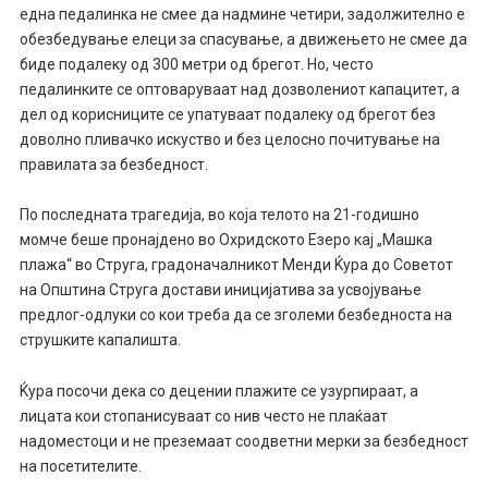
една педалинка не смее да надмине четири, задолжително е
обезбедување елеци за спасување, а движењето не смее да
биде подалеку од 300 метри од брегот. Но, често
педалинките се оптоваруваат над дозволениот капацитет, а
дел од корисниците се упатуваат подалеку од брегот без
доволно пливачко искуство и без целосно почитување на
правилата за безбедност.
По последната трагедија, во која телото на 21-годишно
момче беше пронајдено во Охридското Езеро кај „Машка
плажа“ во Струга, градоначалникот Менди Ќура до Советот
на Општина Струга достави иницијатива за усвојување
предлог-одлуки со кои треба да се зголеми безбедноста на
струшките капалишта.
Ќура посочи дека со децении плажите се узурпираат, а
лицата кои стопанисуваат со нив често не плаќаат
надоместоци и не преземаат соодветни мерки за безбедност
на посетителите.