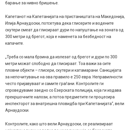
барање за нивно бришење.
Капетанот на Капетанијата на пристаништата на Македонија,
Илија Арнаудоски, потсетува дека глисерите и водените
скутери смеат да глисираат дури по напуштање на зоната од
300 метри од брегот, која е наменета за безбедност на
капачите.
„Треба со мала брзина да излезат од брегот и дури по 300
метри можат слободно да глисираат. Тоа важи за сите
пловни објекти – глисери, скутери и катамарани. Санкцијата
за непочитување на ова правило е 250 евра. Неправилности
често пријавуваат и самите граѓани. Контролите ги
спроведуваме заедно со Езерската полиција, која ги издава
прекршочните налози, а потоа предметите ги процесира
инспекторот за внатрешна пловидба при Капетанијата“, вели
Арнаудоски.
Контролите, како што вели Арнаудоски, се реализираат