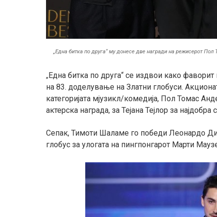
„Една битка по друга“ му донесе две награди на режисерот Пол
Една битка по друга“ се издвои како фаворит 
„
на 83. доделување на Златни глобуси. Акцион
категоријата мјузикл/комедија, Пол Томас Анде
актерска награда, за Тејана Тејлор за најдобра
Сепак, Тимоти Шаламе го победи Леонардо ДиКа
глобус за улогата на пингпонгарот Марти Мау