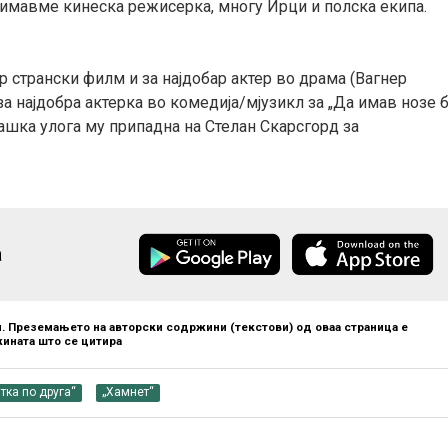
, имавме кинеска режисерка, многу Ирци и полска екипа.
бар странски филм и за најдобар актер во драма (Вагнер
за најдобра актерка во комедија/мјузикл за „Да имав нозе 
машка улога му припадна на Стелан Скарсгорд за
а
. Преземањето на авторски содржини (текстови) од оваа страница е
ината што се цитира
тка по друга“
„Хамнет“