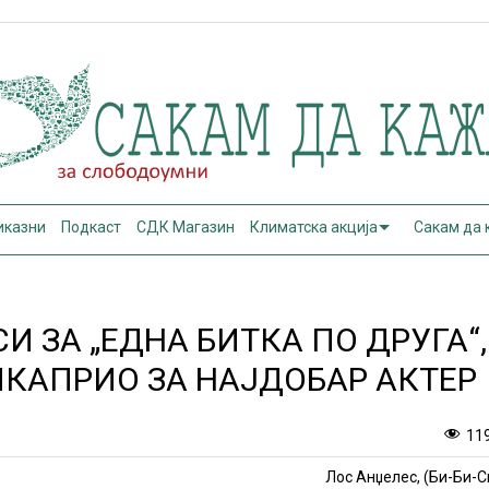
иказни
Подкаст
СДК Магазин
Климатска акција
Сакам да
И ЗА „ЕДНА БИТКА ПО ДРУГА“,
КАПРИО ЗА НАЈДОБАР АКТЕР
11
Лос Анџелес, (Би-Би-С