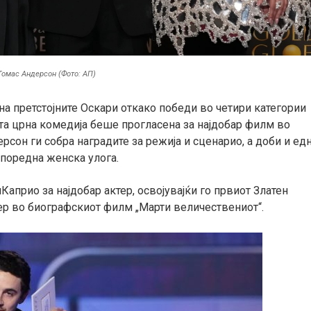
 Томас Андерсон (Фото: АП)
на претстојните Оскари откако победи во четири категории
ата црна комедија беше прогласена за најдобар филм во
рсон ги собра наградите за режија и сценарио, а доби и ед
 споредна женска улога.
прио за најдобар актер, освојувајќи го првиот Златен
зер во биографскиот филм „Марти величествениот“.