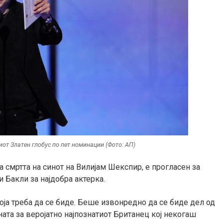
от Златен глобус по пет номинации (Фото: АП)
а смртта на синот на Вилијам Шекспир, е прогласен за
и Бакли за најдобра актерка.
оја треба да се биде. Беше извонредно да се биде дел од
ата за веројатно најпознатиот Британец кој некогаш