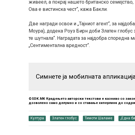
живеел, а покрај нашето британско семејство
Ова е вистинска чест“, кажа Бакли.
Две награди освои и „Тајниот агент“, за најдо
Моура), додека Роуз Бирн доби Златен глобус 
те шутнала“. Наградата за најдобра споредна 
„Сентиментална вредност“.
Симнете ја мобилната апликациј
©SDK.MK Крадењето авторски текстови е казниво со закон
дозволено само делумно и со ставање хиперлинк до содрж
Култура
Златен глобус
Тимоти Шаламе
„Една би