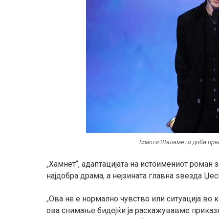
Тимоти Шаламе го доби први
Хамнет“, адаптацијата на истоимениот роман з
„
најдобра драма, а нејзината главна ѕвезда Џес
Ова не е нормално чувство или ситуација во к
„
ова снимање бидејќи ја раскажувавме приказн