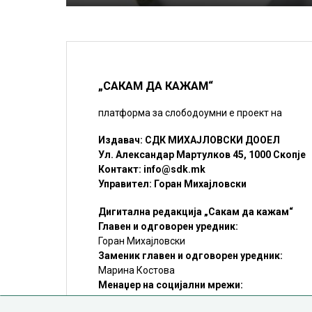
„САКАМ ДА КАЖАМ“
платформа за слободоумни е проект на
Издавач: СДК МИХАЈЛОВСКИ ДООЕЛ
Ул. Александар Мартулков 45, 1000 Скопје
Контакт:
info@sdk.mk
Управител: Горан Михајловски
Дигитална редакција „Сакам да кажам“
Главен и одговорен уредник:
Горан Михајловски
Заменик главен и одговорен уредник:
Марина Костова
Менаџер на социјални мрежи:
Мирослав Илиоски