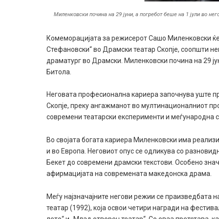
Миленковски почина на 29 јуни, а погребот беше на 1 јули во не
Комеморацијата за режисерот Сашо Миленковски ќе 
Стефановски“ во Драмски театар Скопје, соопшти не
драматург во Драмски. Миленковски почина на 29 јун
Битола.
Неговата професионална кариера започнува уште п
Скопје, преку ангажманот во мултинационалниот прое
современи театарски експерименти и меѓународна с
Во својата богата кариера Миленковски има реализи
и во Европа. Неговиот опус се одликува со разновид
Бекет до современи драмски текстови. Особено зна
афирмацијата на современата македонска драма.
Меѓу најзначајните негови режии се праизведбата н
театар (1992), која освои четири награди на фестив