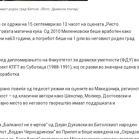
говиот роден град Битола. (Фото: Драмски театар)
се одржи на 15 септември во 12 часот на сцената „Ристо
говата матична куќа. Од 2010 Миленковски беше вработен како
и на63 години, а погребот беше на 1 јули во неговиот роден град
ред дипломирањето на Факултетот за драмски уметности (ФДУ) в
кт КПГТ во Суботица (1988-1991), кој се разви во значајна сцена 
оработка.
рано повеќе од педесет режии на сцените во Македонија, регионо
ност – од класични автори како Шекспир, Молиер, Достоевски и
чајно место во неговото творештво имаат поддршката и
а „Балканот не е мртов“ од Дејан Дуковски во Битолскиот народен
алот „Војдан Чернодрински“ во Прилеп и беше изведена на „Охридс