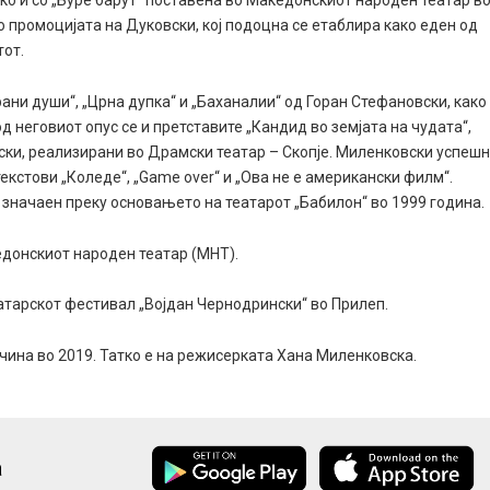
како и со „Буре барут“ поставена во Македонскиот народен театар в
 промоцијата на Дуковски, кој подоцна се етаблира како еден од
тот.
рани души“, „Црна дупка“ и „Баханалии“ од Горан Стефановски, како
 неговиот опус се и претставите „Кандид во земјата на чудата“,
ски, реализирани во Драмски театар – Скопје. Миленковски успеш
екстови „Коледе“, „Game over“ и „Ова не е американски филм“.
 значаен преку основањето на театарот „Бабилон“ во 1999 година.
едонскиот народен театар (МНТ).
еатарскот фестивал „Војдан Чернодрински“ во Прилеп.
очина во 2019. Татко е на режисерката Хана Миленковска.
а