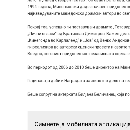
лето“ и „Млад отворен театар“. Со оваа претстава, 
1994 година, Миленковски даде значаен придонес во
најизведуваните македонски драмски автори во све
Покрај тоа, успешно ги поставува и драмите „Тетови
„Лични огласи“ од Братислав Димитров. Важен дел од
„Кинегонда во Карлаленд“ и „Јов“ од Венко Андонов
ги реализира во авторски сценски проекти и своите т
Воедно, неговиот придонес кон независната сцена е
Во периодот од 2006 до 2010 беше директор на Мак
Годинава ја доби и Наградата за животно дело на т
Беше сопруг на актерката Билјана Беличанец која п
Симнете ја мобилната апликациј