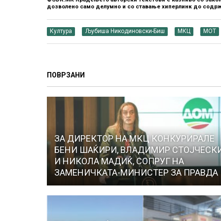
дозволено само делумно и со ставање хиперлинк до содрж
Култура
Љубиша Никодиновски-Биш
МКЦ
МОТ
ПОВРЗАНИ
ЗА ДИРЕКТОР НА МКЦ КОНКУРИРАЛЕ
БЕНИ ШАЌИРИ, ВЛАДИМИР СТОЈЧЕСК
И НИКОЛА МАДИЌ, СОПРУГ НА
ЗАМЕНИЧКАТА-МИНИСТЕР ЗА ПРАВДА