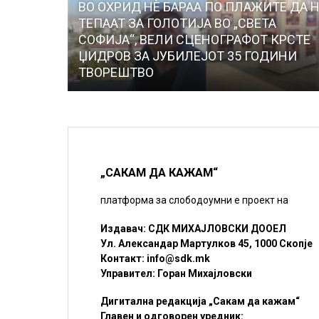
ВО ОХРИД НЀ БАРАА ПО ПЛАЖИТЕ ДА 
ТЕПААТ ЗА ГОЛОТИЈА ВО „СВЕТА
СОФИЈА“, ВЕЛИ СЦЕНОГРАФОТ КРСТЕ
ЏИДРОВ ЗА ЈУБИЛЕЈОТ 35 ГОДИНИ
ТВОРЕШТВО
„САКАМ ДА КАЖАМ“
платформа за слободоумни е проект на
Издавач: СДК МИХАЈЛОВСКИ ДООЕЛ
Ул. Александар Мартулков 45, 1000 Скопје
Контакт:
info@sdk.mk
Управител: Горан Михајловски
Дигитална редакција „Сакам да кажам“
Главен и одговорен уредник: