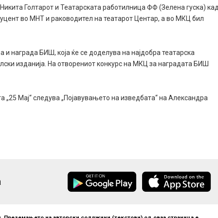
и Никита Голтарот и Театарската работилница ФФ (Зелена гуска) ка
дуцент во МНТ и раководител на театарот Центар, а во МКЦ бил
а и награда БИШ, која ќе се доделува на најдобра театарска
лски изданија. На отворениот конкурс на МКЦ за наградата БИШ
та „25 Мај“ следува „Појавувањето на изведбата“ на Александра
а
. Преземањето на авторски содржини (текстови) од оваа страница е