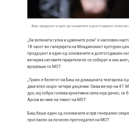
Биш, продуцент и еден од основачите и долгогодишен селектор 
„За зелената гуска и црвените рози“ е насловен на
18 часот во галеријата на Младинскиот културен цен
продуцент и еден од основачите и долгогодишен се
вечерва неговите пријатели ќе се соберат и низ анег
врзуваше со МОТ.
„Траен е белегот на Биш на домашната театарска сц
двигател скоро четири децении. Оваа вечер на 47. 
дух, кој собра голема креативна сила која денес, се 
Арсов во име на тимот на МОТ.
Биш беше еден од основачите и прв генерален секр
прогласен за почесен претседател на МОТ.