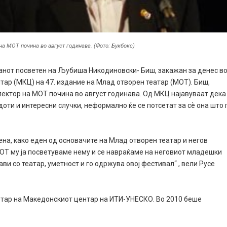
на МОТ почина во август годинава. (Фото: Букбокс)
станот посветен на Љубиша Никодиновски- Биш, закажан за денес в
тар (МКЦ) на 47. издание на Млад отворен театар (МОТ). Биш,
лектор на МОТ почина во август годинава. Од МКЦ најавуваат дека
доти и интересни случки, неформално ќе се потсетат за сѐ она што 
ена, како еден од основачите на Млад отворен театар и негов
МОТ му ја посветуваме нему и се навраќаме на неговиот младешки
бави со театар, уметност и го одржува овој фестивал“ , вели Русе
етар на Македонскиот центар на ИТИ-УНЕСКО. Во 2010 беше