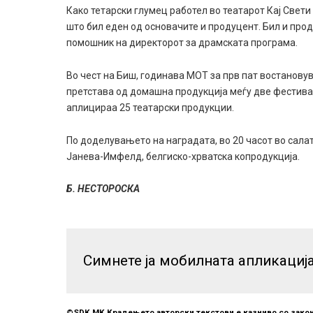
Како тетарски глумец работел во театарот Кај Свет
што бил еден од основачите и продуцент. Бил и про
помошник на директорот за драмската програма.
Во чест на Биш, годинава МОТ за прв пат востановув
претстава од домашна продукција меѓу две фестива
аплицираа 25 театарски продукции.
По доделувањето на наградата, во 20 часот во сала
Јанева-Имфелд, белгиско-хрватска копродукција.
Б. НЕСТОРОСКА
Симнете ја мобилната апликациј
©SDK.MK Крадењето авторски текстови е казниво со закон