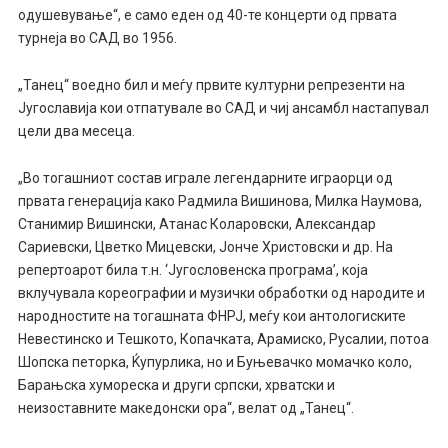
одушевување“, е само еден од 40-те концерти од првата
турнеја во САД во 1956.
„Танец“ воедно бил и меѓу првите културни репрезенти на
Југославија кои отпатувале во САД и чиј ансамбл настапувал
цели два месеца.
„Во тогашниот состав играле легендарните играорци од
првата генерација како Радмила Вишинова, Милка Наумова,
Станимир Вишински, Атанас Коларовски, Александар
Сариевски, Цветко Мицевски, Јонче Христовски и др. На
репертоарот била т.н. ‘Југословенска програма’, која
вклучувала кореографии и музички обработки од народите и
народностите на тогашната ФНРЈ, меѓу кои антологиските
Невестинско и Тешкото, Копачката, Арамиско, Русалии, потоа
Шопска петорка, Ќупурлика, но и Буњевачко момачко коло,
Барањска хумореска и други српски, хрватски и
неизоставните македонски ора“, велат од „Танец“.