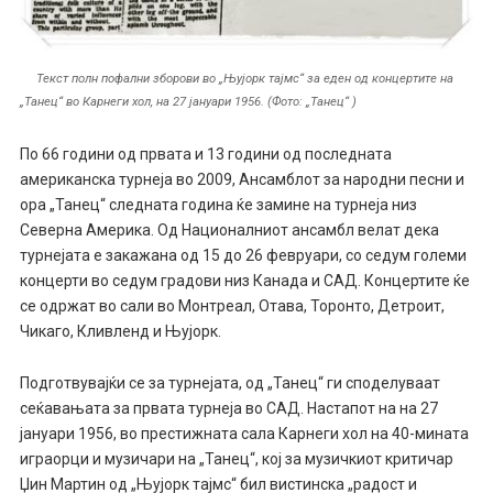
Текст полн пофални зборови во „Њујорк тајмс“ за еден од концертите на
„Танец“ во Карнеги хол, на 27 јануари 1956. (Фото: „Танец“ )
По 66 години од првата и 13 години од последната
американска турнеја во 2009, Ансамблот за народни песни и
ора „Танец“ следната година ќе замине на турнеја низ
Северна Америка. Од Националниот ансамбл велат дека
турнејата е закажана од 15 до 26 февруари, со седум големи
концерти во седум градови низ Канада и САД. Концертите ќе
се одржат во сали во Монтреал, Отава, Торонто, Детроит,
Чикаго, Кливленд и Њујорк.
Подготвувајќи се за турнејата, од „Танец“ ги споделуваат
сеќавањата за првата турнеја во САД. Настапот на на 27
јануари 1956, во престижната сала Карнеги хол на 40-мината
играорци и музичари на „Танец“, кој за музичкиот критичар
Џин Мартин од „Њујорк тајмс“ бил вистинска „радост и