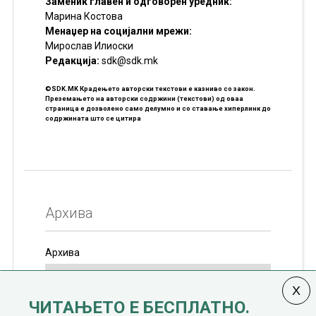
Заменик главен и одговорен уредник:
Марина Костова
Менаџер на социјални мрежи:
Мирослав Илиоски
Редакцијa:
sdk@sdk.mk
©SDK.MK Крадењето авторски текстови е казниво со закон.
Преземањето на авторски содржини (текстови) од оваа
страница е дозволено само делумно и со ставање хиперлинк до
содржината што се цитира
Архива
Архива
ЧИТАЊЕТО Е БЕСПЛАТНО.