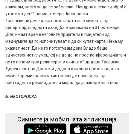
кажувам, чисто за да се забележи…Поздрав и секое добро! И
утре има ден!“, напиша вчера Јовановски.
Тасевски ни рече дека претставата не е симната од
репертоар, следната изведба е закажана на 31 октомври.
„Ете, имаат време неговите пријатели и пријатели од
медиумите да го испочитуваат и да си купат карта. Нека му
укажат чест. Да не го потсетувам дека Владо беше
единствениот глумец кој не дојде на прес-конференцијата и
не го испочитува режисерот и екипата“, додава Тасевски.
Директорот на Драмски додава оти оваа претстава, која
имаше премиера минатиот месец, е наследена од
претходното раководство и морал да ја изведе на сцена.
Б. НЕСТОРОСКА
Симнете ја мобилната апликација