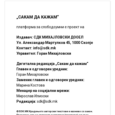
„САКАМ ДА КАЖАМ“
платформа за слободоумни е проект на
Издавач: СДК МИХАЈЛОВСКИ ДООЕЛ
Ул. Александар Мартулков 45, 1000 Скопје
Контакт:
info@sdk.mk
Управител: Горан Михајловски
Дигитална редакција „Сакам да кажам“
Главен и одговорен уредник:
Горан Михајловски
Заменик главен и одговорен уредник:
Марина Костова
Менаџер на социјални мрежи:
Мирослав Илиоски
Редакцијa:
sdk@sdk.mk
©SDK.MK Крадењето авторски текстови е казниво со закон.
Преземањето на авторски содржини (текстови) од оваа