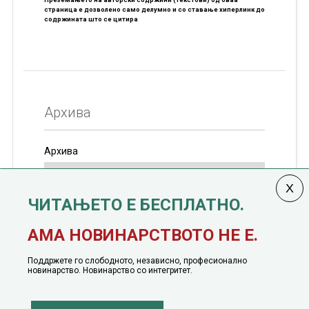
страница е дозволено само делумно и со ставање хиперлинк до
содржината што се цитира
Архива
Архива
ЧИТАЊЕТО Е БЕСПЛАТНО.
Колумната
САКАМ ДА КАЖАМ
излегува од 12
АМА НОВИНАРСТВОТО НЕ Е.
јануари, 1991 година
Поддржете го слободното, независно, професионално
новинарство. Новинарство со интегритет.