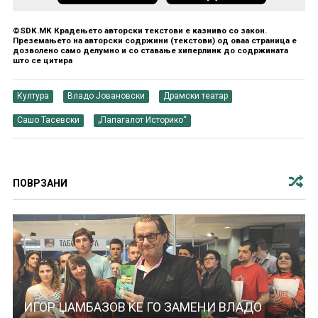
©SDK.MK Крадењето авторски текстови е казниво со закон.
Преземањето на авторски содржини (текстови) од оваа страница е
дозволено само делумно и со ставање хиперлинк до содржината
што се цитира
Култура
Владо Јовановски
Драмски театар
Сашо Тасевски
„Папагалот Историко“
ПОВРЗАНИ
ИГОР ЏАМБАЗОВ ЌЕ ГО ЗАМЕНИ ВЛАДО