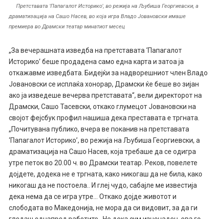
Претставата 'Папагалот Историко', во режија на Љубиша Георгиевски, а
драматизација на Сашо Насев, во која игра Владо Јовановски имаше
премиера во Драмски театар минатиот месец
„За вечерашната изведба на претставата ‘Папагалот
Историко’ беше продадена само една карта и затоа ја
откажавме изведбата. Бидејќи за надворешниот член Владо
Јовановски се исплаќа хонорар, Драмски ќе беше во зијан
ако ја изведеше вечерва претставата“, вели директорот на
Драмски, Сашо Тасевски, откако глумецот Јовановски на
својот фејсбук профил нашиша дека преставата е тргната.
„Почитувана публико, вчера ве поканив на претставата
‘Папагалот Историко’, во режија на Љубиша Георгиевски, а
драматизација на Сашо Насев, која требаше да се одигра
утре петок во 20.00 ч. во Драмски театар. Реков, повелете
дојдете, додека не е тргната, како никогаш да не била, како
никогаш да не постоела.. И глеј чудо, сабајле ме известија
дека нема да се игра утре… Откако дојде животот и
слободата во Македонија, не мора да си видовит, за да ги
гледаш однапред работите.. Не дека сум изненаден, ова го