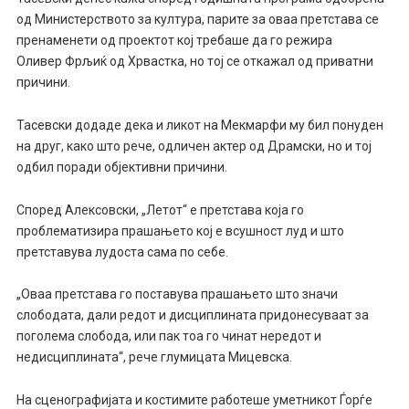
од Министерството за култура, парите за оваа претстава се
пренаменети од проектот кој требаше да го режира
Оливер
Фрљиќ
од
Хрвастка
, но тој се откажал од приватни
причини.
Тасевски додаде дека и ликот на
Мекмарфи
му бил понуден
на друг, како што рече, одличен актер од Драмски, но и тој
одбил поради објективни причини.
Според Алексовски, „Летот“ е претстава која го
проблематизира прашањето кој е всушност луд и што
претставува лудоста сама по себе.
„Оваа претстава го поставува прашањето што значи
слободата, дали редот и дисциплината придонесуваат за
поголема слобода, или пак тоа го чинат нередот и
недисциплината“, рече глумицата Мицевска.
На сценографијата и костимите работеше уметникот Ѓорѓе