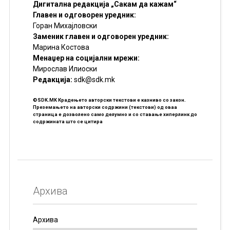
Дигитална редакција „Сакам да кажам“
Главен и одговорен уредник:
Горан Михајловски
Заменик главен и одговорен уредник:
Марина Костова
Менаџер на социјални мрежи:
Мирослав Илиоски
Редакцијa:
sdk@sdk.mk
©SDK.MK Крадењето авторски текстови е казниво со закон.
Преземањето на авторски содржини (текстови) од оваа
страница е дозволено само делумно и со ставање хиперлинк до
содржината што се цитира
Архива
Архива