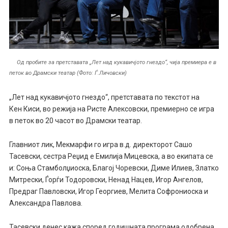
Од пробите за претставата „Лет над кукавичјото гнездо“, чија премиера е в
петок во Драмски театар (Фото: Ѓ.Личовски)
„Лет над
кукавичјото
гнездо“, претставата по текстот на
Кен
Киси
, во режија на Ристе Алексовски, премиерно се игра
в петок во 20 часот во Драмски театар.
Главниот лик,
Мекмарфи
го игра в.д. директорот Сашо
Тасевски, сестра
Реџид
е Емилија Мицевска, а во екипата се
и
:
Соња Стамболџиоска, Благој Чоревски, Диме Илиев, Златко
Митрески, Ѓорѓи Тодоровски, Ненад Нацев, Игор Ангелов,
Предраг Павловски, Игор Георгиев,
Мелита
Софрониоска
и
Александра Павлова.
Тасевски денес кажа според годишната програма одобрена