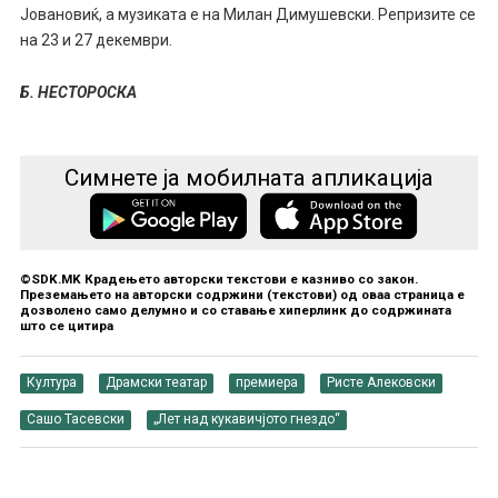
Јовановиќ, а музиката е на Милан Димушевски
.
Репризите се
на 23 и 27 декември.
Б.
НЕСТОРОСКА
Симнете ја мобилната апликација
©SDK.MK Крадењето авторски текстови е казниво со закон.
Преземањето на авторски содржини (текстови) од оваа страница е
дозволено само делумно и со ставање хиперлинк до содржината
што се цитира
Култура
Драмски театар
премиера
Ристе Алековски
Сашо Тасевски
„Лет над кукавичјото гнездо“