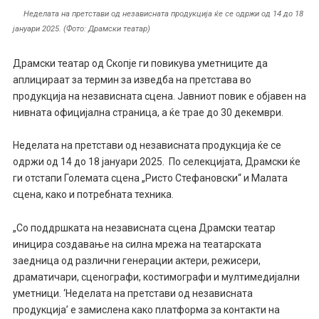
Неделата на претстави од независната продукција ќе се одржи од 14 до 18
јануари 2025. (Фото: Драмски театар)
Драмски театар од Скопје ги повикува уметниците да
аплицираат за термин за изведба на претстава во
продукција на независната сцена. Јавниот повик е објавен на
нивната официјална страница, а ќе трае до 30 декември.
Неделата на претстави од независната продукција ќе се
одржи од 14 до 18 јануари 2025. По селекцијата, Драмски ќе
ги отстапи Големата сцена „Ристо Стефановски“ и Малата
сцена, како и потребната техника.
„Со поддршката на независната сцена Драмски театар
иницира создавање на силна мрежа на театарската
заедница од различни генерации актери, режисери,
драматичари, сценографи, костимографи и мултимедијални
уметници. ‘Неделата на претстави од независната
продукција’ е замислена како платформа за контакти на