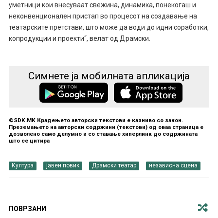
уметници кои внесуваат свежина, динамика, понекогаш и
неконвенционален пристап во процесот на создавање на
театарските претстави, што може да води до идни соработки,
копродукции и проекти“, велат од Драмски.
Симнете ја мобилната апликација
©SDK.MK Крадењето авторски текстови е казниво со закон.
Преземањето на авторски содржини (текстови) од оваа страница е
дозволено само делумно и со ставање хиперлинк до содржината
што се цитира
Култура
јавен повик
Драмски театар
независна сцена
ПОВРЗАНИ