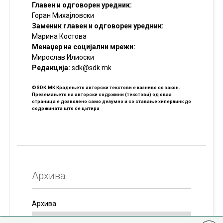
Главен и одговорен уредник:
Горан Михајловски
Заменик главен и одговорен уредник:
Марина Костова
Менаџер на социјални мрежи:
Мирослав Илиоски
Редакцијa:
sdk@sdk.mk
©SDK.MK Крадењето авторски текстови е казниво со закон.
Преземањето на авторски содржини (текстови) од оваа
страница е дозволено само делумно и со ставање хиперлинк до
содржината што се цитира
Архива
Архива