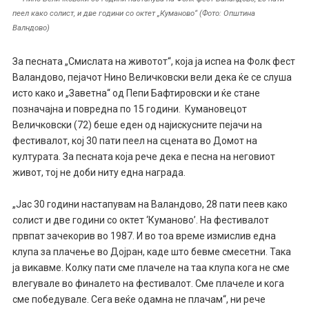
пеел како солист, и две години со октет „Куманово“ (Фото: Општина
Валндово)
За песната „Смислата на животот“, која ја испеа на Фолк фест
Валандово, пејачот Нино Величковски вели дека ќе се слуша
исто како и „Заветна“ од Пепи Бафтировски и ќе стане
позначајна и повредна по 15 години. Кумановецот
Величковски (72) беше еден од најискусните пејачи на
фестивалот, кој 30 пати пеел на сцената во Домот на
културата. За песната која рече дека е песна на неговиот
живот, тој не доби ниту една награда.
„Јас 30 години настапувам на Валандово, 28 пати пеев како
солист и две години со октет ‘Куманово’. На фестивалот
првпат зачекорив во 1987. И во тоа време измислив една
клупа за плачење во Дојран, каде што бевме смесетни. Така
ја викавме. Колку пати сме плачеле на таа клупа кога не сме
влегувале во финалето на фестивалот. Сме плачеле и кога
сме победувале. Сега веќе одамна не плачам“, ни рече