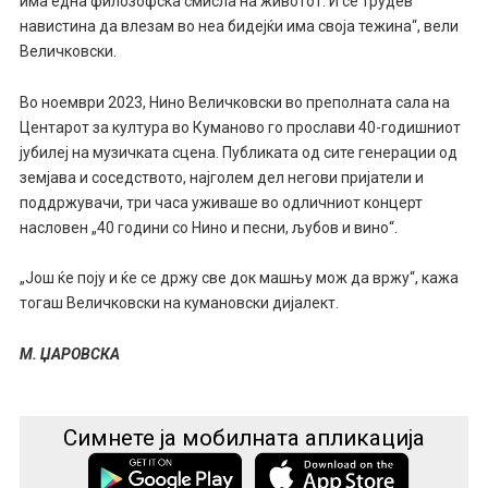
има една филозофска смисла на животот. И се трудев
навистина да влезам во неа бидејќи има своја тежина“, вели
Величковски.
Во ноември 2023, Нино Величковски во преполната сала на
Центарот за култура во Куманово го прослави 40-годишниот
јубилеј на музичката сцена. Публиката од сите генерации од
земјава и соседството, најголем дел негови пријатели и
поддржувачи, три часа уживаше во одличниот концерт
насловен „40 години со Нино и песни, љубов и вино“.
„Још ќе поју и ќе се држу све док машњу мож да вржу“, кажа
тогаш Величковски на кумановски дијалект.
М. ЏАРОВСКА
Симнете ја мобилната апликација