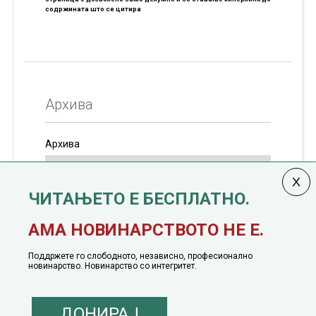
содржината што се цитира
Архива
Архива
ЧИТАЊЕТО Е БЕСПЛАТНО.
Колумната
САКАМ ДА КАЖАМ
излегува од 12
АМА НОВИНАРСТВОТО НЕ Е.
јануари, 1991 година
Поддржете го слободното, независно, професионално
новинарство. Новинарство со интегритет.
ДОНИРАЈ