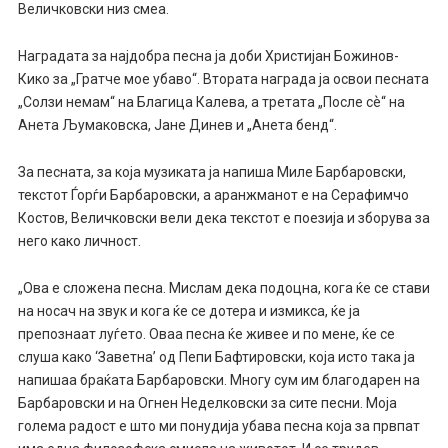
Величковски низ смеа.
Наградата за најдобра песна ја доби Христијан Божинов-
Кико за „Гратче мое убаво“. Втората награда ја освои песната
„Солзи немам“ на Благица Калева, а третата „После сѐ“ на
Анета Љумаковска, Јане Динев и „Анета бенд“.
За песната, за која музиката ја напиша Миле Барбаровски,
текстот Ѓорѓи Барбаровски, а аранжманот е на Серафимчо
Костов, Величковски вели дека текстот е поезија и зборува за
него како личност.
„Ова е сложена песна. Мислам дека подоцна, кога ќе се стави
на носач на звук и кога ќе се дотера и измикса, ќе ја
препознаат луѓето. Оваа песна ќе живее и по мене, ќе се
слуша како ‘Заветна’ од Пепи Бафтировски, која исто така ја
напишаа браќата Барбаровски. Многу сум им благодарен на
Барбаровски и на Огнен Неделковски за сите песни. Моја
голема радост е што ми понудија убава песна која за првпат