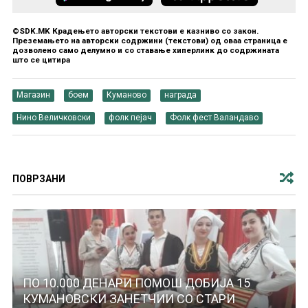
©SDK.MK Крадењето авторски текстови е казниво со закон.
Преземањето на авторски содржини (текстови) од оваа страница е
дозволено само делумно и со ставање хиперлинк до содржината
што се цитира
Магазин
боем
Куманово
награда
Нино Величковски
фолк пејач
Фолк фест Валандаво
ПОВРЗАНИ
ПО 10.000 ДЕНАРИ ПОМОШ ДОБИЈА 15
КУМАНОВСКИ ЗАНЕТЧИИ СО СТАРИ