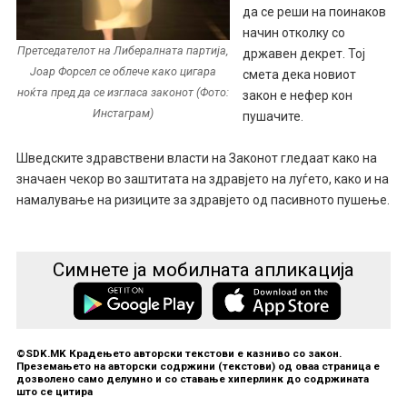
да се реши на поинаков
начин отколку со
Претседателот на Либералната партија,
државен декрет. Тој
Јоар Форсел се облече како цигара
смета дека новиот
ноќта пред да се изгласа законот (Фото:
закон е нефер кон
Инстаграм)
пушачите.
Шведските здравствени власти на Законот гледаат како на
значаен чекор во заштитата на здравјето на луѓето, како и на
намалување на ризиците за здравјето од пасивното пушење.
Симнете ја мобилната апликација
©SDK.MK Крадењето авторски текстови е казниво со закон.
Преземањето на авторски содржини (текстови) од оваа страница е
дозволено само делумно и со ставање хиперлинк до содржината
што се цитира