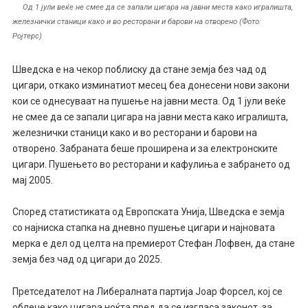
Од 1 јули веќе не смее да се запали цигара на јавни места како игралишта,
железнички станици како и во ресторани и барови на отворено (Фото:
Ројтерс)
Шведска е на чекор поблиску да стане земја без чад од
цигари, откако изминатиот месец беа донесени нови закони
кои се однесуваат на пушење на јавни места. Од 1 јули веќе
не смее да се запали цигара на јавни места како игралишта,
железнички станици како и во ресторани и барови на
отворено. Забраната беше проширена и за електронските
цигари. Пушењето во ресторани и кафулиња е забрането од
мај 2005.
Според статистиката од Европската Унија, Шведска е земја
со најниска стапка на дневно пушење цигари и најновата
мерка е дел од целта на премиерот Стефан Лофвен, да стане
земја без чад од цигари до 2025.
Претседателот на Либералната партија Јоар Форсел, кој се
облече како цигара ноќта пред да се изгласа законот, за