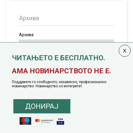
Архива
Архива
ЧИТАЊЕТО Е БЕСПЛАТНО.
Колумната
САКАМ ДА КАЖАМ
излегува од 12
АМА НОВИНАРСТВОТО НЕ Е.
јануари, 1991 година
Поддржете го слободното, независно, професионално
новинарство. Новинарство со интегритет.
ДОНИРАЈ
© 2016 - 2026 Сакам Да Кажам. Сите права задржани |
Маркетинг
понуда
|
Понуда за политичко рекламирање
|
Политика на приватност
|
Политика на инклузија
|
Кодекс на однесување