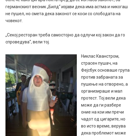
германскиот весник „Билд“ изјави дека има астма и никогаш
не пушел, но смета дека законот се коси со слободата на
човекот.
„Секој ресторан треба самостојно да одлучи кој закон да го
спроведува“, вели тој.
Никлас Кванстром,
страсен пушач, на
Фејсбук основаше група
против забраната за
пушење на отворено, а
организираше и мал
протест. Тој вели дека
може да ги разбере
оние на кои им пречи
чадот од цигарите, но
во исто време, верува
дека проблемот може