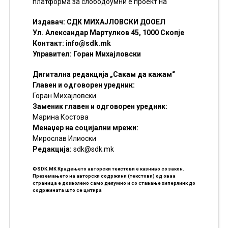
платформа за слободоумни е проект на
Издавач: СДК МИХАЈЛОВСКИ ДООЕЛ
Ул. Александар Мартулков 45, 1000 Скопје
Контакт:
info@sdk.mk
Управител: Горан Михајловски
Дигитална редакција „Сакам да кажам“
Главен и одговорен уредник:
Горан Михајловски
Заменик главен и одговорен уредник:
Марина Костова
Менаџер на социјални мрежи:
Мирослав Илиоски
Редакцијa:
sdk@sdk.mk
©SDK.MK Крадењето авторски текстови е казниво со закон.
Преземањето на авторски содржини (текстови) од оваа
страница е дозволено само делумно и со ставање хиперлинк до
содржината што се цитира