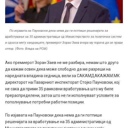
По изјавата на Пауновски дека нема да ги потпише решенијата за
вработување на 35 административци од Министерството за политички систем
и односи меѓу заедниците, премиерот Зоран Заев вчера му порача да не прави
отпор. (Фото: Влада на РСМ)
Ако премиерот Зоран Заев не ме разбира, немам што друго
да кажам освен дека може слободно да ме разреши на
наредната владина седница, вели за САКАМДАКАЖАМ.МК
директорот на Пазарниот инспекторат Стојко Пауновски, кој
не сака да прими 35 рамковни вработувања што му биле
прераспределени, затоа што не ги исполнуваат условите за
пополнување потребни работни позиции.
По изјавата на Пауновски дека нема да ги потпише
решенијата за вработување на 35 административци од