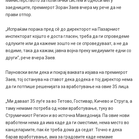
Министерството за политички систем и односи меѓу
заедниците, премиерот Зоран Заев вчера му рече да не
прави отпор.
„Испраќам порака пред сѐ до директорот на Пазарниот
инспекторат којшто е доста гласен, треба да ги спроведеме
одлуките или да кажеме зошто не се спроведуваат, а не да
водиме, така да кажам, јавна војна преку медиумите едни со
други“, рече вчера Заев.
Пауновски вели дека и покрај ваквата изјава на премиерот
Заев, тој останува на ставот дека додека е тој директор нема
да ги потпише решенијата за вработување на овие 35 лица.
„Ми даваат 35 луѓе за во Тетово, Гостивар, Кичево и Струга, а
таму немаме потреба од нови вработување, туку во
Струмичкиот Регион и во источна Македонија. Па овие нови
вработени нема да има каде да ги сместиме, нема место во
канцелариите, пак ќе треба дома да седат. Точно е дека
барав вработување, ама за градовите каде немаме