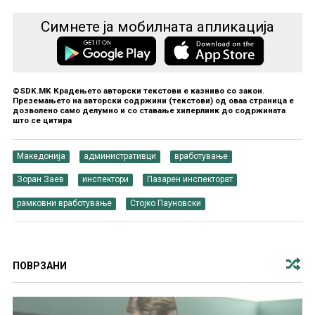
Симнете ја мобилната апликација
©SDK.MK Крадењето авторски текстови е казниво со закон.
Преземањето на авторски содржини (текстови) од оваа страница е
дозволено само делумно и со ставање хиперлинк до содржината
што се цитира
Македонија
административци
вработување
Зоран Заев
инспектори
Пазарен инспекторат
рамковни вработување
Стојко Пауновски
ПОВРЗАНИ