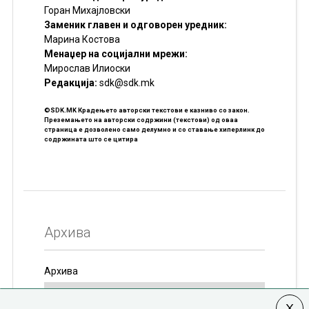
Горан Михајловски
Заменик главен и одговорен уредник:
Марина Костова
Менаџер на социјални мрежи:
Мирослав Илиоски
Редакцијa:
sdk@sdk.mk
©SDK.MK Крадењето авторски текстови е казниво со закон.
Преземањето на авторски содржини (текстови) од оваа
страница е дозволено само делумно и со ставање хиперлинк до
содржината што се цитира
Архива
Архива