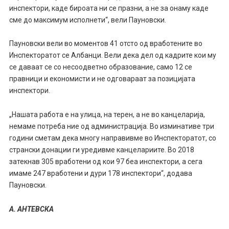
инспектори, каде бироата ни се празни, а не за онаму каде
сме до максимум исполнети“, вели Пауновски.
Пауновски вели во моментов 41 отсто од вработените во
Инспекторатот се Албанци. Вели дека дел од кадрите кои му
се даваат се со несоодветно образование, само 12 се
правници и економисти и не одговараат за позицијата
инспектори.
„Нашата работа е на улица, на терен, а не во канцеларија,
немаме потреба ние од администрација. Во изминативе три
години сметам дека многу направивме во Инспекторатот, со
странски донации ги уредивме канцелариите. Во 2018
затекнав 305 вработени од кои 97 беа инспектори, а сега
имаме 247 вработени и дури 178 инспектори“, додава
Пауновски.
А. АНТЕВСКА