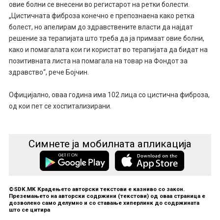
овие болни се внесени во регистарот на ретки болести.
„Цистичната фиброза конечно е препознаена како ретка
болест, но апелирам до здравствените власти да најдат
решение за терапијата што треба да ја примаат овие болни,
како и помагалата кои ги користат во терапијата да бидат на
позитивната листа на помагала на товар на Фондот за
здравство“, рече Бојчин.
Официјално, оваа година има 102 лица со цистична фиброза,
од кои пет се хоспитализирани.
Симнете ја мобилната апликација
©SDK.MK Крадењето авторски текстови е казниво со закон.
Преземањето на авторски содржини (текстови) од оваа страница е
дозволено само делумно и со ставање хиперлинк до содржината
што се цитира