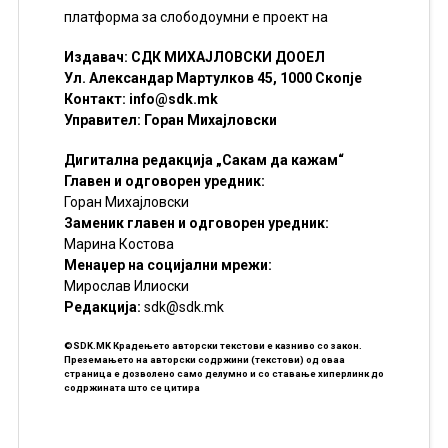
платформа за слободоумни е проект на
Издавач: СДК МИХАЈЛОВСКИ ДООЕЛ
Ул. Александар Мартулков 45, 1000 Скопје
Контакт:
info@sdk.mk
Управител: Горан Михајловски
Дигитална редакција „Сакам да кажам“
Главен и одговорен уредник:
Горан Михајловски
Заменик главен и одговорен уредник:
Марина Костова
Менаџер на социјални мрежи:
Мирослав Илиоски
Редакцијa:
sdk@sdk.mk
©SDK.MK Крадењето авторски текстови е казниво со закон.
Преземањето на авторски содржини (текстови) од оваа
страница е дозволено само делумно и со ставање хиперлинк до
содржината што се цитира