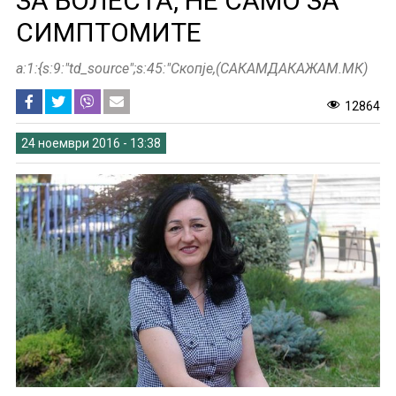
ЗА БОЛЕСТА, НЕ САМО ЗА
СИМПТОМИТЕ
a:1:{s:9:"td_source";s:45:"Скопје,(САКАМДАКАЖАМ.МК)
12864
24 ноември 2016 - 13:38