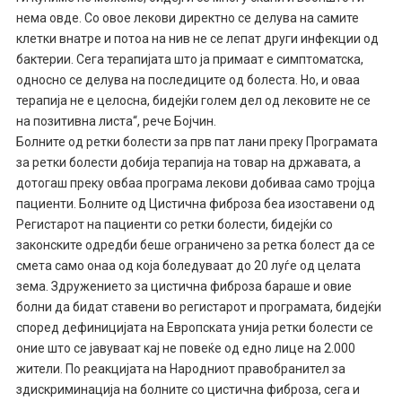
нема овде. Со овое лекови директно се делува на самите
клетки внатре и потоа на нив не се лепат други инфекции од
бактерии. Сега терапијата што ја примаат е симптоматска,
односно се делува на последиците од болеста. Но, и оваа
терапија не е целосна, бидејќи голем дел од лековите не се
на позитивна листа“, рече Бојчин.
Болните од ретки болести за прв пат лани преку Програмата
за ретки болести добија терапија на товар на државата, а
дотогаш преку овбаа програма лекови добиваа само тројца
пациенти. Болните од Цистична фиброза беа изоставени од
Регистарот на пациенти со ретки болести, бидејќи со
законските одредби беше ограничено за ретка болест да се
смета само онаа од која боледуваат до 20 луѓе од целата
зема. Здружението за цистична фиброза бараше и овие
болни да бидат ставени во регистарот и програмата, бидејќи
според дефиницијата на Европската унија ретки болести се
оние што се јавуваат кај не повеќе од едно лице на 2.000
жители. По реакцијата на Народниот правобранител за
здискриминација на болните со цистична фиброза, сега и