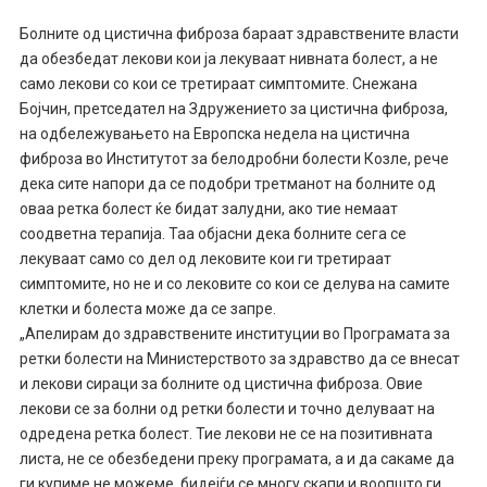
Болните од цистична фиброза бараат здравствените власти
да обезбедат лекови кои ја лекуваат нивната болест, а не
само лекови со кои се третираат симптомите. Снежана
Бојчин, претседател на Здружението за цистична фиброза,
на одбележувањето на Европска недела на цистична
фиброза во Институтот за белодробни болести Козле, рече
дека сите напори да се подобри третманот на болните од
оваа ретка болест ќе бидат залудни, ако тие немаат
соодветна терапија. Таа објасни дека болните сега се
лекуваат само со дел од лековите кои ги третираат
симптомите, но не и со лековите со кои се делува на самите
клетки и болеста може да се запре.
„Апелирам до здравствените институции во Програмата за
ретки болести на Министерството за здравство да се внесат
и лекови сираци за болните од цистична фиброза. Овие
лекови се за болни од ретки болести и точно делуваат на
одредена ретка болест. Тие лекови не се на позитивната
листа, не се обезбедени преку програмата, а и да сакаме да
ги купиме не можеме, бидејѓи се многу скапи и воопшто ги