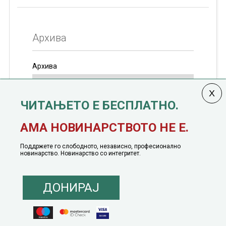
Архива
Архива
ЧИТАЊЕТО Е БЕСПЛАТНО.
Колумната
САКАМ ДА КАЖАМ
излегува од 12
АМА НОВИНАРСТВОТО НЕ Е.
јануари, 1991 година
Поддржете го слободното, независно, професионално
новинарство. Новинарство со интегритет.
ДОНИРАЈ
© 2016 - 2026 Сакам Да Кажам. Сите права задржани |
Маркетинг
понуда
|
Понуда за политичко рекламирање
|
Политика на приватност
|
Политика на инклузија
|
Кодекс на однесување